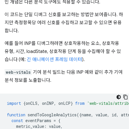
인 개념은 다른 분석 도구에도 적용할 수 있습니다.
이 코드는 단일 디버그 신호를 보고하는 방법만 보여줍니다. 하
지만 측정항목당 여러 신호를 수집하고 보고할 수 있으면 유용
합니다.
예를 들어 INP를 디버그하려면 상호작용하는 요소, 상호작용
유형, 시간, loadState, 상호작용 단계 등을 수집해야 할 수 있
습니다 (예:
긴 애니메이션 프레임 데이터
).
web-vitals
기여 분석 빌드는 다음 INP 예와 같이 추가 기여
분석 정보를 노출합니다.
import
{
onCLS
,
onINP
,
onLCP
}
from
'web-vitals/attrib
function
sendToGoogleAnalytics
({
name
,
value
,
id
,
att
const
eventParams
=
{
metric_value
:
value
,