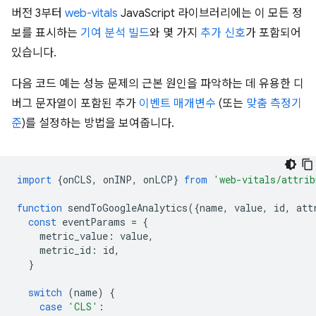
버전 3부터
web-vitals
JavaScript 라이브러리에는 이 모든 정
보를 표시하는
기여 분석 빌드
와 몇 가지
추가 신호
가 포함되어
있습니다.
다음 코드 예는 성능 문제의 근본 원인을 파악하는 데 유용한 디
버그 문자열이 포함된 추가
이벤트 매개변수
(또는
맞춤 측정기
준
)를 설정하는 방법을 보여줍니다.
import
{
onCLS
,
onINP
,
onLCP
}
from
'web-vitals/attrib
function
sendToGoogleAnalytics
({
name
,
value
,
id
,
att
const
eventParams
=
{
metric_value
:
value
,
metric_id
:
id
,
}
switch
(
name
)
{
case
'CLS'
: