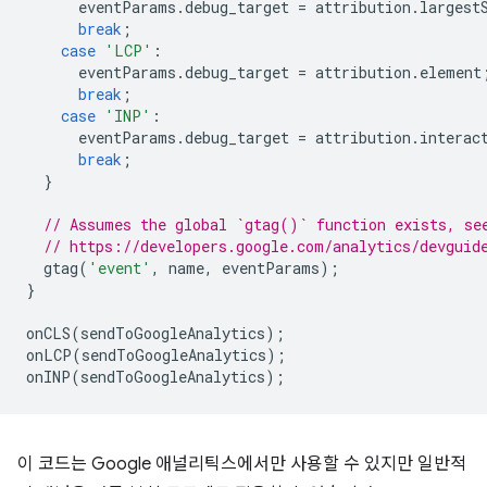
eventParams
.
debug_target
=
attribution
.
largest
break
;
case
'LCP'
:
eventParams
.
debug_target
=
attribution
.
element
break
;
case
'INP'
:
eventParams
.
debug_target
=
attribution
.
interac
break
;
}
// Assumes the global `gtag()` function exists, se
// https://developers.google.com/analytics/devguid
gtag
(
'event'
,
name
,
eventParams
);
}
onCLS
(
sendToGoogleAnalytics
);
onLCP
(
sendToGoogleAnalytics
);
onINP
(
sendToGoogleAnalytics
);
이 코드는 Google 애널리틱스에서만 사용할 수 있지만 일반적