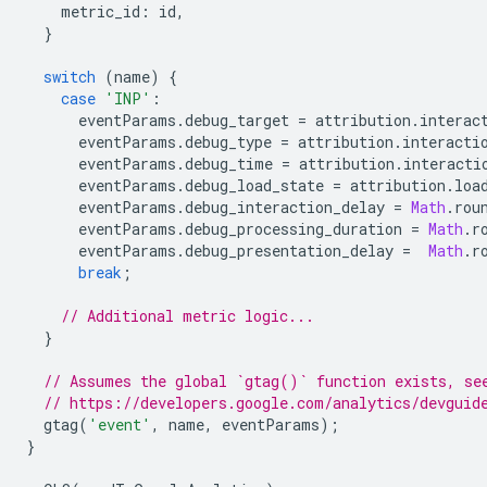
metric_id
:
id
,
}
switch
(
name
)
{
case
'INP'
:
eventParams
.
debug_target
=
attribution
.
interac
eventParams
.
debug_type
=
attribution
.
interacti
eventParams
.
debug_time
=
attribution
.
interacti
eventParams
.
debug_load_state
=
attribution
.
loa
eventParams
.
debug_interaction_delay
=
Math
.
rou
eventParams
.
debug_processing_duration
=
Math
.
r
eventParams
.
debug_presentation_delay
=
Math
.
r
break
;
// Additional metric logic...
}
// Assumes the global `gtag()` function exists, se
// https://developers.google.com/analytics/devguid
gtag
(
'event'
,
name
,
eventParams
);
}