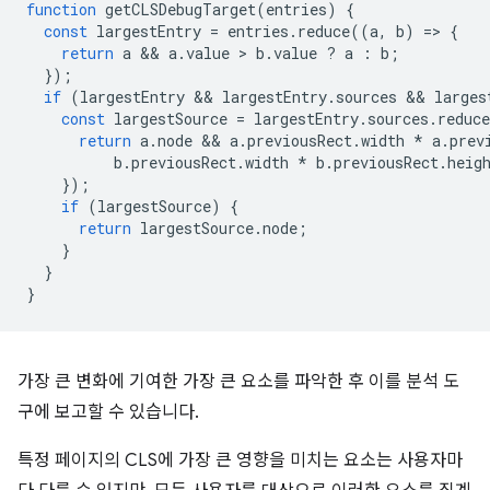
function
getCLSDebugTarget
(
entries
)
{
const
largestEntry
=
entries
.
reduce
((
a
,
b
)
=
>
{
return
a
 && 
a
.
value
 > 
b
.
value
?
a
:
b
;
});
if
(
largestEntry
 && 
largestEntry
.
sources
 && 
larges
const
largestSource
=
largestEntry
.
sources
.
reduce
return
a
.
node
 && 
a
.
previousRect
.
width
*
a
.
prev
b
.
previousRect
.
width
*
b
.
previousRect
.
heig
});
if
(
largestSource
)
{
return
largestSource
.
node
;
}
}
}
가장 큰 변화에 기여한 가장 큰 요소를 파악한 후 이를 분석 도
구에 보고할 수 있습니다.
특정 페이지의 CLS에 가장 큰 영향을 미치는 요소는 사용자마