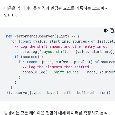
다음은 각 레이아웃 변경과 변경된 요소를 기록하는 코드 예시
입니다.
new
PerformanceObserver
((
list
)
=
>
{
for
(
const
{
value
,
startTime
,
sources
}
of
list
.
get
// Log the shift amount and other entry info.
console
.
log
(
'Layout shift:'
,
{
value
,
startTime
}
if
(
sources
)
{
for
(
const
{
node
,
curRect
,
prevRect
}
of
source
// Log the elements that shifted.
console
.
log
(
'  Shift source:'
,
node
,
{
curRec
}
}
}
}).
observe
({
type
:
'layout-shift'
,
buffered
:
true
});
발생하는 모든 레이아웃 전환에 대해 데이터를 측정하고 분석