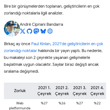
Bire bir görüşmelerden toplanan, geliştiricilerin en çok
zorlandığı noktalarla ilgili analizler.
André Cipriani Bandarra
Birkaç ay önce
Paul Kinlan
,
2021'de geliştiricilerin en çok
zorlandığı noktalar
hakkında bir yayın yaptı. Bu nedenle,
bu makaleyi son 2 çeyrekte yaşanan gelişmelerle
başlatmak uygun olacaktır. Sayılar biraz değişti ancak
sıralama değişmedi.
2021 1.
2021 2.
2021 3.
2021 4.
Zorluk
Çeyrek
Çeyrek
Çeyrek
Çeyrek
Web
%27
%26
%27
%22
platformunda