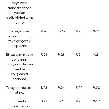
veya web
standartlarında
yapılan
değişiklikleri takip
etme
Çok sayıda yeni
%26
%26
%25
%21
ve mevcut araç
veya çerçeveyi
takip etmek
Bir tasarımın veya
%26
%28
%24
%21
deneyimin
tarayıcılarda aynı
şekilde
çalışmasını
sağlama
Tarayıcılarda test
%23
%24
%20
%20
etme.
Güvenlik
%23
%25
%20
%19
önlemlerini