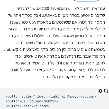
עם זאת, חשוב לציין שבאמצעות CSS אפשר להגדיר
שדברים יופיעו בסדר מסוים ב-DOM, אבל בסדר אחר על
המסך. לדוגמה, אם משתמשים במאפיין CSS כמו
float
כדי להזיז לחצן אחד ימינה, הלחצנים יופיעו בסדר שונה על
המסך. אבל מכיוון שהסדר שלהם ב-DOM נשאר זהה, גם
הסדר של המעבר ביניהם באמצעות Tab נשאר זהה.
כשמשתמשים עוברים בין רכיבים בדף באמצעות מקש Tab,
המיקוד עובר בין הלחצנים בסדר לא אינטואיטיבי. כדי
להעביר את נקודת ההתחלה של ניווט המיקוד, אפשר
לנסות ללחוץ על קטע הקוד שלמטה, ואז ללחוץ על
Tab
כדי להעביר את המיקוד בין הלחצנים.
<button style="float: right">I Should</button>

<button>Be Focused</button>
