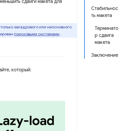
уменьшить сдвиги макета для
Стабильнос
ть макета
 только закадрового или неосновного
Терминато
сирован
поисковыми системами
.
р сдвига
макета
Заключение
йте, который: