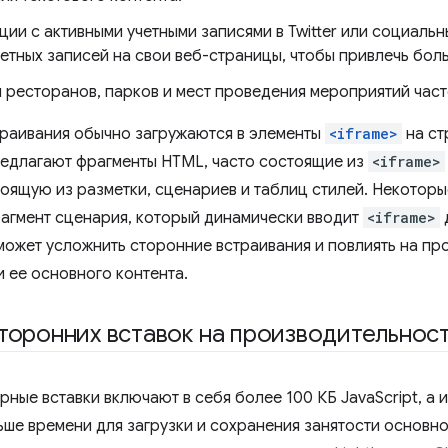
ии с активными учетными записями в Twitter или социальн
четных записей на свои веб-страницы, чтобы привлечь боль
 ресторанов, парков и мест проведения мероприятий част
раивания обычно загружаются в элементы
<iframe>
на ст
едлагают фрагменты HTML, часто состоящие из
<iframe>
тоящую из разметки, сценариев и таблиц стилей. Некотор
агмент сценария, который динамически вводит
<iframe>
 может усложнить сторонние встраивания и повлиять на п
и ее основного контента.
торонних вставок на производительнос
ные вставки включают в себя более 100 КБ JavaScript, а 
ьше времени для загрузки и сохранения занятости основно