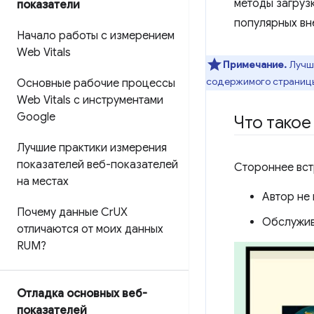
методы загрузк
показатели
популярных вн
Начало работы с измерением
Web Vitals
Примечание.
Лучше
содержимого страницы.
Основные рабочие процессы
Web Vitals с инструментами
Google
Что такое
Лучшие практики измерения
показателей веб-показателей
Стороннее вст
на местах
Автор не
Почему данные Cr
UX
Обслужив
отличаются от моих данных
RUM?
Отладка основных веб-
показателей