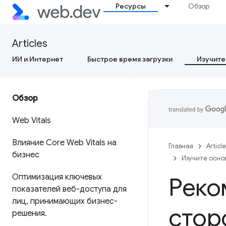
Ресурсы
Обзор
Articles
ИИ и Интернет
Быстрое время загрузки
Изучите
Обзор
Web Vitals
Влияние Core Web Vitals на
Главная
Articl
бизнес
Изучите осно
Оптимизация ключевых
Реко
показателей веб-доступа для
лиц
,
принимающих бизнес-
стор
решения
.