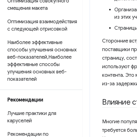
Оптимизация совокупного
смещения макета
Организац
из этих у
Оптимизация взаимодействия
Страницы
с следующей отрисовкой
Сторонние вст
Наиболее эффективные
поставщики пр
способы улучшения основных
веб-показателей
,
Наиболее
страницу, сос
эффективные способы
используют фр
улучшения основных веб-
контента. Это
показателей
из-за задержк
Рекомендации
Влияние с
Лучшие практики для
каруселей
Многие популяр
требуется бол
Рекомендации по