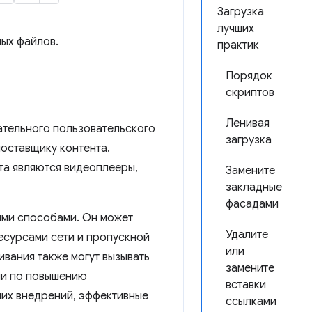
Загрузка
лучших
ых файлов.
практик
Порядок
скриптов
Ленивая
ательного пользовательского
загрузка
оставщику контента.
а являются видеоплееры,
Замените
закладные
фасадами
ыми способами. Он может
Удалите
есурсами сети и пропускной
или
ивания также могут вызывать
замените
ии по повышению
вставки
них внедрений, эффективные
ссылками