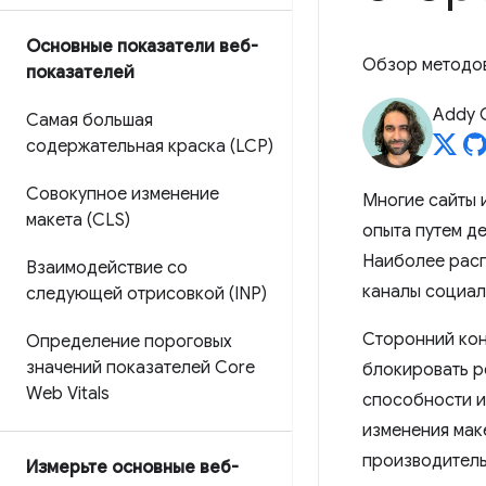
Основные показатели веб-
Обзор методов
показателей
Addy 
Самая большая
содержательная краска (LCP)
Совокупное изменение
Многие сайты 
макета (CLS)
опыта путем д
Наиболее расп
Взаимодействие со
каналы социал
следующей отрисовкой (INP)
Сторонний кон
Определение пороговых
значений показателей Core
блокировать р
Web Vitals
способности ил
изменения мак
производитель
Измерьте основные веб-