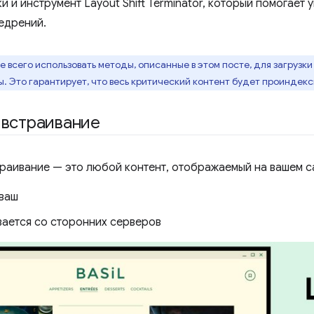
и и инструмент Layout Shift Terminator, который помогает 
едрений.
 всего использовать методы, описанные в этом посте, для загрузки
 Это гарантирует, что весь критический контент будет проиндек
 встраивание
раивание — это любой контент, отображаемый на вашем са
 ваш
ается со сторонних серверов