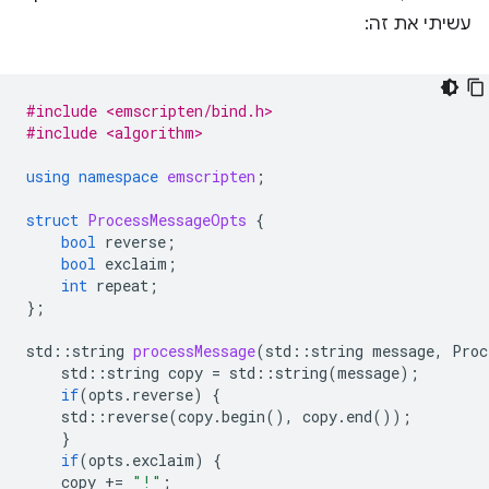
עשיתי את זה:
#include <emscripten/bind.h>
#include <algorithm>
using
namespace
emscripten
;
struct
ProcessMessageOpts
{
bool
reverse
;
bool
exclaim
;
int
repeat
;
};
std
::
string
processMessage
(
std
::
string
message
,
Proc
std
::
string
copy
=
std
::
string
(
message
);
if
(
opts
.
reverse
)
{
std
::
reverse
(
copy
.
begin
(),
copy
.
end
());
}
if
(
opts
.
exclaim
)
{
copy
+=
"!"
;