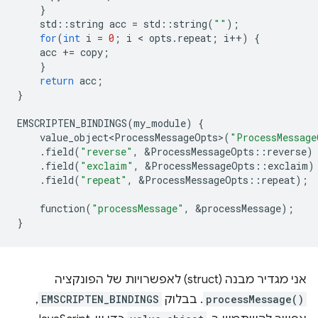
}
std
::
string
acc
=
std
::
string
(
""
);
for
(
int
i
=
0
;
i
 < 
opts
.
repeat
;
i
++
)
{
acc
+=
copy
;
}
return
acc
;
}
EMSCRIPTEN_BINDINGS
(
my_module
)
{
value_object<ProcessMessageOpts>
(
"ProcessMessage
.
field
(
"reverse"
,
&
ProcessMessageOpts
::
reverse
)
.
field
(
"exclaim"
,
&
ProcessMessageOpts
::
exclaim
)
.
field
(
"repeat"
,
&
ProcessMessageOpts
::
repeat
);
function
(
"processMessage"
,
&
processMessage
);
}
אני מגדיר מבנה (struct) לאפשרויות של הפונקציה
processMessage()
. בבלוק
EMSCRIPTEN_BINDINGS
,