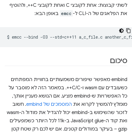
לשתי קבוצות: אחת לקובצי C ואחת לקובצי C++, ולהוסיף
את הפלאגים של ה-CLI ל-
emcc
באופן הבא:
$
emcc
--bind
-O3
--std
=
c++11
a_c_file.c
another_c_f
סיכום
‫embind מאפשר שיפורים משמעותיים בחוויית המפתחים
כשעובדים עם wasm ו-C/C++. במאמר הזה לא מוסבר על
כל האפשרויות ש-embind מציע. אם הנושא מעניין אותך,
מומלץ להמשיך לקרוא את
המסמכים של embind
. חשוב
לזכור שהשימוש ב-embind יכול להגדיל את מודול ה-wasm
ואת קוד ה-JavaScript glue ב-11k לכל היותר כשמפעילים
gzip – בעיקר במודולים קטנים. אם יש לכם רק שטח קטן