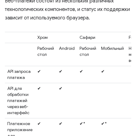
Веб-платежи состоят из нескольких различных
технологических компонентов, и статус их поддержки
зависит от используемого браузера.
Хром
Сафари
Fir
Рабочий
Android
Рабочий
Мобильный
Нас
стол
стол
моб
вер
API запроса
✔
✔
✔
✔
платежа
API для
✔
✔
обработки
платежей
через веб-
интерфейс
Платежное
✔
✔
✔*
✔*
приложение
для