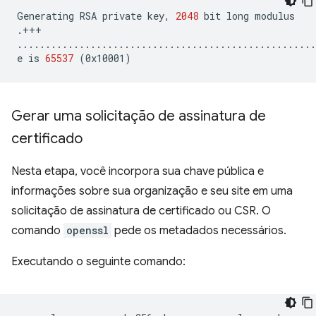
Generating
RSA
private
key,
2048
bit
long
modulus

.+++

.....................................................
e
is
65537
(
0x10001
)
Gerar uma solicitação de assinatura de
certificado
Nesta etapa, você incorpora sua chave pública e
informações sobre sua organização e seu site em uma
solicitação de assinatura de certificado ou CSR. O
comando
openssl
pede os metadados necessários.
Executando o seguinte comando: