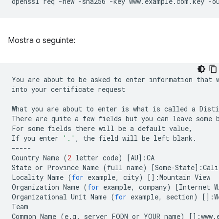
openssl
req
-new
-sha256
-key
www.example.com.key
-o
Mostra o seguinte:
You
are
about
to
be
asked
to
enter
information
that
into
your
certificate
request

What
you
are
about
to
enter
is
what
is
called
a
Disti
There
are
quite
a
few
fields
but
you
can
leave
some
For
some
fields
there
will
be
a
default
value,

If
you
enter
'.'
,
the
field
will
be
left
blank.

-----

Country
Name
(
2
letter
code
)
[
AU
]
:CA

State
or
Province
Name
(
full
name
)
[
Some-State
]
:Cali
Locality
Name
(
for
example,
city
)
[]
:Mountain
View

Organization
Name
(
for
example,
company
)
[
Internet
W
Organizational
Unit
Name
(
for
example,
section
)
[]
:W
Team

Common
Name
(
e.g.
server
FQDN
or
YOUR
name
)
[]
:www.