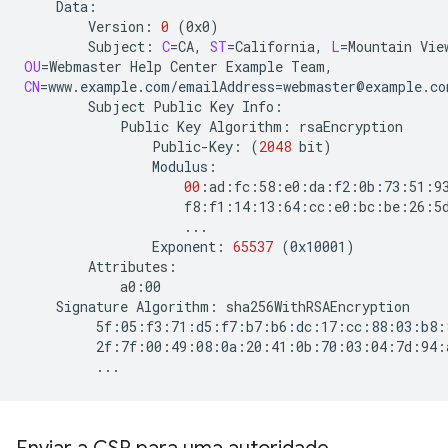
Version:
0
(
0x0
)
Subject:
C
=
CA,
ST
=
California,
L
=
Mountain
Vie
OU
=
Webmaster
Help
Center
Example
CN
=
www.example.com/emailAddress
=
Subject
Public
Key
Public
Key
Algorithm:
Public-Key:
(
2048
bit
)
00
Exponent:
65537
(
0x10001
)
Signature
Algorithm: