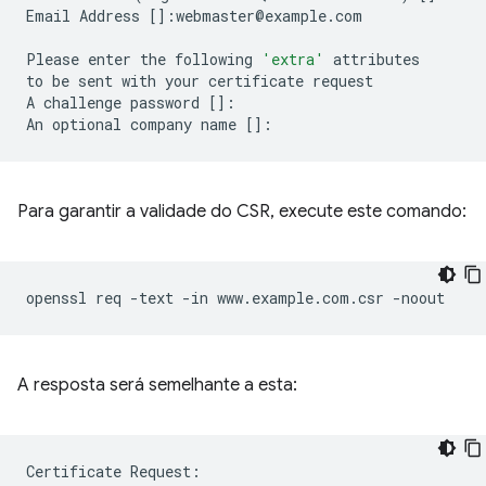
Email
Address
[]
:webmaster@example.com

Please
enter
the
following
'extra'
attributes

to
be
sent
with
your
certificate
request

A
challenge
password
[]
:

An
optional
company
name
[]
Para garantir a validade do CSR, execute este comando:
openssl
req
-text
-in
www.example.com.csr
A resposta será semelhante a esta:
Certificate