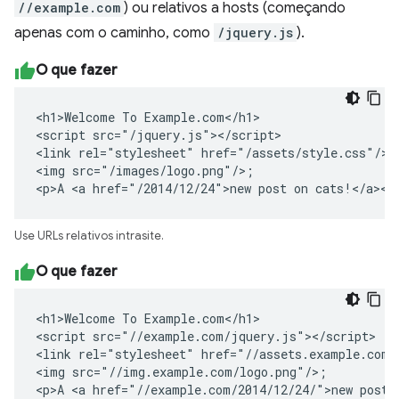
//example.com
) ou relativos a hosts (começando
apenas com o caminho, como
/jquery.js
).
O que fazer
<h1>Welcome To Example.com</h1>

<script src="/jquery.js"></script>

<link rel="stylesheet" href="/assets/style.css"/>

<img src="/images/logo.png"/>;

<p>A <a href="/2014/12/24">new post on cats!</a></
Use URLs relativos intrasite.
O que fazer
<h1>Welcome To Example.com</h1>

<script src="//example.com/jquery.js"></script>

<link rel="stylesheet" href="//assets.example.com/s
<img src="//img.example.com/logo.png"/>;

<p>A <a href="//example.com/2014/12/24/">new post 