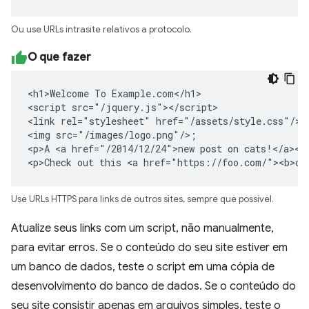
Ou use URLs intrasite relativos a protocolo.
O que fazer
<h1>Welcome To Example.com</h1>

<script src="/jquery.js"></script>

<link rel="stylesheet" href="/assets/style.css"/>

<img src="/images/logo.png"/>;

<p>A <a href="/2014/12/24">new post on cats!</a></p
<p>Check out this <a href="https://foo.com/"><b>ot
Use URLs HTTPS para links de outros sites, sempre que possível.
Atualize seus links com um script, não manualmente,
para evitar erros. Se o conteúdo do seu site estiver em
um banco de dados, teste o script em uma cópia de
desenvolvimento do banco de dados. Se o conteúdo do
seu site consistir apenas em arquivos simples, teste o