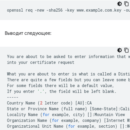
openssl
req
-new
-sha256
-key
www.example.com.key
-o
Выводит следующее:
You
are
about
to
be
asked
to
enter
information
that
into
your
certificate
request

What
you
are
about
to
enter
is
what
is
called
a
Disti
There
are
quite
a
few
fields
but
you
can
leave
some
For
some
fields
there
will
be
a
default
value,

If
you
enter
'.'
,
the
field
will
be
left
blank.

-----

Country
Name
(
2
letter
code
)
[
AU
]
:CA

State
or
Province
Name
(
full
name
)
[
Some-State
]
:Cali
Locality
Name
(
for
example,
city
)
[]
:Mountain
View

Organization
Name
(
for
example,
company
)
[
Internet
W
Organizational
Unit
Name
(
for
example,
section
)
[]
:W