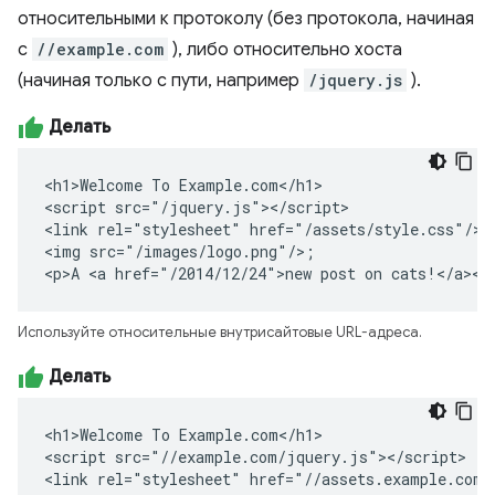
относительными к протоколу (без протокола, начиная
с
//example.com
), либо относительно хоста
(начиная только с пути, например
/jquery.js
).
Делать
<h1>Welcome To Example.com</h1>

<script src="/jquery.js"></script>

<link rel="stylesheet" href="/assets/style.css"/>

<img src="/images/logo.png"/>;

<p>A <a href="/2014/12/24">new post on cats!</a></
Используйте относительные внутрисайтовые URL-адреса.
Делать
<h1>Welcome To Example.com</h1>

<script src="//example.com/jquery.js"></script>

<link rel="stylesheet" href="//assets.example.com/s