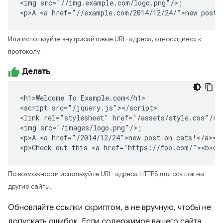
<img src="//img.example.com/logo.png"/>;

<p>A <a href="//example.com/2014/12/24/">new post 
Или используйте внутрисайтовые URL-адреса, относящиеся к
протоколу.
Делать
<h1>Welcome To Example.com</h1>

<script src="/jquery.js"></script>

<link rel="stylesheet" href="/assets/style.css"/>

<img src="/images/logo.png"/>;

<p>A <a href="/2014/12/24">new post on cats!</a></p
<p>Check out this <a href="https://foo.com/"><b>ot
По возможности используйте URL-адреса HTTPS для ссылок на
другие сайты.
Обновляйте ссылки скриптом, а не вручную, чтобы не
допускать ошибок. Если содержимое вашего сайта