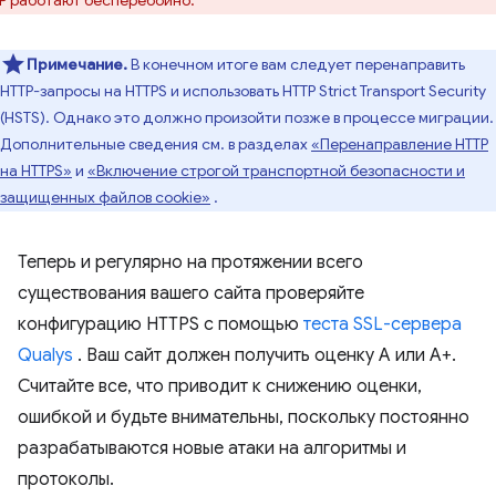
P работают бесперебойно.
Примечание.
В конечном итоге вам следует перенаправить
HTTP-запросы на HTTPS и использовать HTTP Strict Transport Security
(HSTS). Однако это должно произойти позже в процессе миграции.
Дополнительные сведения см. в разделах
«Перенаправление HTTP
на HTTPS»
и
«Включение строгой транспортной безопасности и
защищенных файлов cookie»
.
Теперь и регулярно на протяжении всего
существования вашего сайта проверяйте
конфигурацию HTTPS с помощью
теста SSL-сервера
Qualys
. Ваш сайт должен получить оценку A или A+.
Считайте все, что приводит к снижению оценки,
ошибкой и будьте внимательны, поскольку постоянно
разрабатываются новые атаки на алгоритмы и
протоколы.