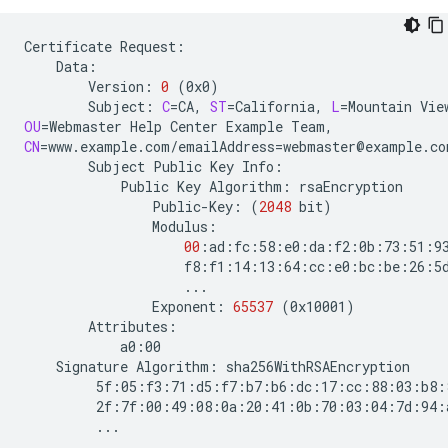
Certificate
Version:
0
(
0x0
)
Subject:
C
=
CA,
ST
=
California,
L
=
Mountain
Vie
OU
=
Webmaster
Help
Center
Example
CN
=
www.example.com/emailAddress
=
Subject
Public
Key
Public
Key
Algorithm:
Public-Key:
(
2048
bit
)
00
Exponent:
65537
(
0x10001
)
Signature
Algorithm: