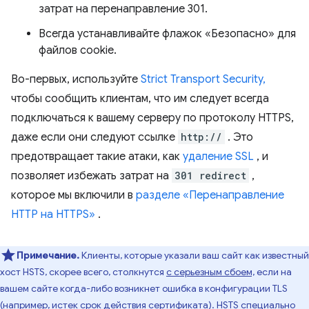
затрат на перенаправление 301.
Всегда устанавливайте флажок «Безопасно» для
файлов cookie.
Во-первых, используйте
Strict Transport Security,
чтобы сообщить клиентам, что им следует всегда
подключаться к вашему серверу по протоколу HTTPS,
даже если они следуют ссылке
http://
. Это
предотвращает такие атаки, как
удаление SSL
, и
позволяет избежать затрат на
301 redirect
,
которое мы включили в
разделе «Перенаправление
HTTP на HTTPS»
.
Примечание.
Клиенты, которые указали ваш сайт как известный
хост HSTS, скорее всего, столкнутся
с серьезным сбоем,
если на
вашем сайте когда-либо возникнет ошибка в конфигурации TLS
(например, истек срок действия сертификата). HSTS специально