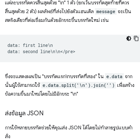
แต่ละบรรทัดควรสิ้นสุดด้วย "\n" 1 ตัว (ยกเว้นบรรทัดสุดท้ายที่ควร
สิ้นสุดด้วย 2 ตัว) ผลลัพธ์ที่ส่งไปยังตัวแฮนเดิล
message
จะเป็น
สตริงเดียวที่ต่อเชื่อมกันด้วยอักขระขึ้นบรรทัดใหม่ เช่น
data
:
first
line
\
n
data
:
second
line
\
n
\
n
<
/
pre
ซึ่งจะแสดงผลเป็น "บรรทัดแรก\nบรรทัดที่สอง" ใน
e.data
จาก
นั้นผู้ใช้สามารถใช้
e.data.split('\n').join('')
เพื่อสร้าง
ข้อความขึ้นมาใหม่โดยไม่มีอักขระ "\n"
ส่งข้อมูล JSON
การใช้หลายบรรทัดช่วยให้คุณส่ง JSON ได้โดยไม่ทำลายรูปแบบคำ
สั่ง