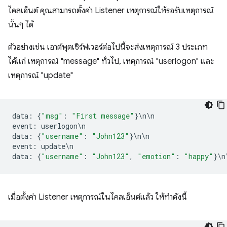
ไคลเอ็นต์ คุณสามารถตั้งค่า Listener เหตุการณ์ให้รอรับเหตุการณ์
นั้นๆ ได้
ตัวอย่างเช่น เอาต์พุตเซิร์ฟเวอร์ต่อไปนี้จะส่งเหตุการณ์ 3 ประเภท
ได้แก่ เหตุการณ์ "message" ทั่วไป, เหตุการณ์ "userlogon" และ
เหตุการณ์ "update"
data
:
{
"msg"
:
"First message"
}
\
n
\
n
event
:
userlogon
\
n
data
:
{
"username"
:
"John123"
}
\
n
\
n
event
:
update
\
n
data
:
{
"username"
:
"John123"
,
"emotion"
:
"happy"
}
\
n
เมื่อตั้งค่า Listener เหตุการณ์ในไคลเอ็นต์แล้ว ให้ทำดังนี้