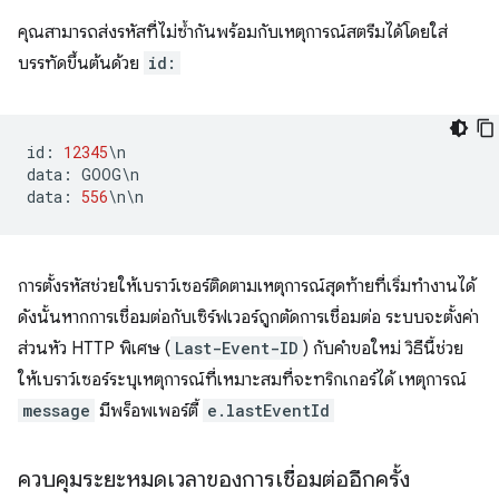
คุณสามารถส่งรหัสที่ไม่ซ้ำกันพร้อมกับเหตุการณ์สตรีมได้โดยใส่
บรรทัดขึ้นต้นด้วย
id:
id
:
12345
\
n
data
:
GOOG
\
n
data
:
556
\
n
\
n
การตั้งรหัสช่วยให้เบราว์เซอร์ติดตามเหตุการณ์สุดท้ายที่เริ่มทํางานได้
ดังนั้นหากการเชื่อมต่อกับเซิร์ฟเวอร์ถูกตัดการเชื่อมต่อ ระบบจะตั้งค่า
ส่วนหัว HTTP พิเศษ (
Last-Event-ID
) กับคําขอใหม่ วิธีนี้ช่วย
ให้เบราว์เซอร์ระบุเหตุการณ์ที่เหมาะสมที่จะทริกเกอร์ได้ เหตุการณ์
message
มีพร็อพเพอร์ตี้
e.lastEventId
ควบคุมระยะหมดเวลาของการเชื่อมต่ออีกครั้ง