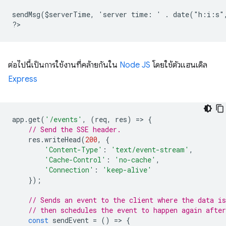
sendMsg($serverTime, 'server time: ' . date("h:i:s"
?
ต่อไปนี้เป็นการใช้งานที่คล้ายกันใน
Node JS
โดยใช้ตัวแฮนเดิล
Express
app
.
get
(
'/events'
,
(
req
,
res
)
=
>
{
// Send the SSE header.
res
.
writeHead
(
200
,
{
'Content-Type'
:
'text/event-stream'
,
'Cache-Control'
:
'no-cache'
,
'Connection'
:
'keep-alive'
});
// Sends an event to the client where the data is
// then schedules the event to happen again after
const
sendEvent
=
()
=
>
{