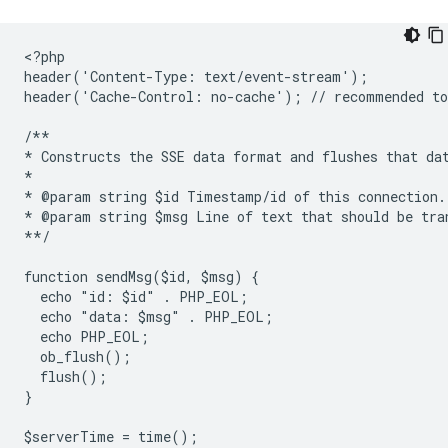
<
?php
header('Content-Type: text/event-stream');
header('Cache-Control: no-cache'); // recommended to
/**
* Constructs the SSE data format and flushes that da
*
* @param string $id Timestamp/id of this connection.
* @param string $msg Line of text that should be tra
**/
function sendMsg($id, $msg) {
  echo "id: $id" . PHP_EOL;
  echo "data: $msg" . PHP_EOL;
  echo PHP_EOL;
  ob_flush();
  flush();
}
$serverTime = time();