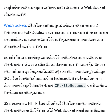
เหตุใดจึงควรเลือกเหตุการณ์ที่ส่งจากเซิร์ฟเวอร์แทน WebSocket
เป็นคำถามที่ดี
WebSockets
มีโปรโตคอลที่สมบูรณ์พร้อมการสื่อสารแบบ 2
ทิศทางแบบ Full-Duplex ช่องทางแบบ 2 ทางเหมาะสําหรับเกม แอ
ปรับส่งข้อความ และกรณีการใช้งานที่คุณต้องการการอัปเดตแบบ
เกือบเรียลไทม์ทั้ง 2 ทิศทาง
อย่างไรก็ตาม บางครั้งคุณอาจต้องใช้การสื่อสารแบบทางเดียวจาก
เซิร์ฟเวอร์เท่านั้น เช่น เมื่อเพื่อนอัปเดตสถานะ ทิกเกอร์หุ้น ฟีดข่าว
หรือกลไกการพุชข้อมูลอัตโนมัติอื่นๆ กล่าวคือ การอัปเดตฐานข้อมูล
SQL ในเว็บหรือที่เก็บออบเจ็กต์ IndexedDB ฝั่งไคลเอ็นต์ หาก
ต้องการส่งข้อมูลไปยังเซิร์ฟเวอร์
XMLHttpRequest
จะเป็นเพื่อน
ที่พร้อมช่วยเหลือคุณเสมอ
SSE จะส่งผ่าน HTTP ไม่จำเป็นต้องใช้โปรโตคอลหรือการติดตั้ง
เซิร์ฟเวอร์พิเศษเพื่อให้ทำงานได้ WebSocket ต้องใช้การเชื่อมต่อ