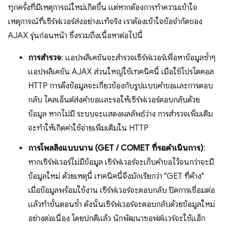
ทุกครั้งที่มีเหตุการณ์ใหม่เกิดขึ้น แต่หากต้องการทําความเข้าใจ
เหตุการณ์ที่เซิร์ฟเวอร์ส่งอย่างแท้จริง เราต้องเข้าใจข้อจํากัดของ
AJAX รุ่นก่อนหน้า ซึ่งรวมถึงเนื้อหาต่อไปนี้
การสำรวจ
: แอปพลิเคชันจะสำรวจเซิร์ฟเวอร์เพื่อหาข้อมูลซ้ำๆ
แอปพลิเคชัน AJAX ส่วนใหญ่ใช้เทคนิคนี้ เมื่อใช้โปรโตคอล
HTTP การดึงข้อมูลจะเกี่ยวข้องกับรูปแบบคำขอและการตอบ
กลับ ไคลเอ็นต์ส่งคําขอและรอให้เซิร์ฟเวอร์ตอบกลับด้วย
ข้อมูล หากไม่มี ระบบจะแสดงผลลัพธ์ว่าง การสำรวจเพิ่มเติม
จะทำให้เกิดค่าใช้จ่ายเพิ่มเติมใน HTTP
การโพลลิงแบบนาน (GET / COMET ที่รอดำเนินการ)
:
หากเซิร์ฟเวอร์ไม่มีข้อมูล เซิร์ฟเวอร์จะเก็บคำขอไว้จนกว่าจะมี
ข้อมูลใหม่ ด้วยเหตุนี้ เทคนิคนี้จึงมักเรียกว่า "GET ที่ค้าง"
เมื่อข้อมูลพร้อมใช้งาน เซิร์ฟเวอร์จะตอบกลับ ปิดการเชื่อมต่อ
แล้วทำขั้นตอนซ้ำ ดังนั้นเซิร์ฟเวอร์จะตอบกลับด้วยข้อมูลใหม่
อย่างต่อเนื่อง โดยปกติแล้ว นักพัฒนาซอฟต์แวร์จะใช้แฮ็ก