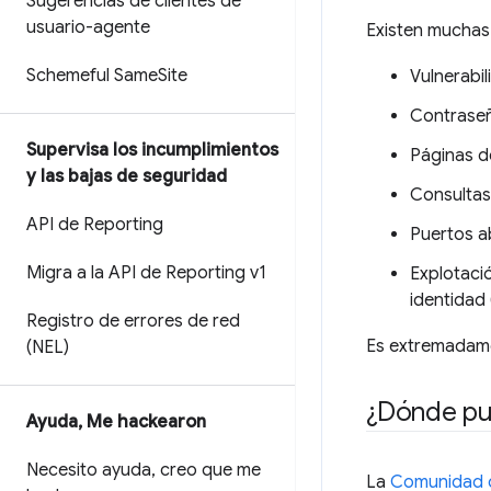
Sugerencias de clientes de
usuario-agente
Existen muchas 
Schemeful Same
Site
Vulnerabil
Contraseñ
Supervisa los incumplimientos
Páginas d
y las bajas de seguridad
Consultas
API de Reporting
Puertos a
Migra a la API de Reporting v1
Explotació
identidad 
Registro de errores de red
Es extremadamen
(NEL)
¿Dónde pu
Ayuda
,
Me hackearon
Necesito ayuda
,
creo que me
La
Comunidad d