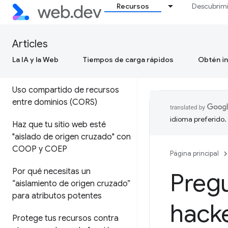
Recursos
Descubrim
información
Zona de pruebas del
Articles
navegador
La IA y la Web
Tiempos de carga rápidos
Obtén in
Política del mismo origen
Uso compartido de recursos
entre dominios (CORS)
idioma preferido.
Haz que tu sitio web esté
"aislado de origen cruzado" con
COOP y COEP
Página principal
Por qué necesitas un
Pregu
“aislamiento de origen cruzado”
para atributos potentes
hack
Protege tus recursos contra