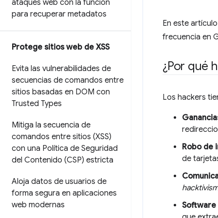
ataques web con la función
para recuperar metadatos
En este artícu
frecuencia en 
Protege sitios web de XSS
¿Por qué h
Evita las vulnerabilidades de
secuencias de comandos entre
sitios basadas en DOM con
Los hackers tie
Trusted Types
Ganancias
Mitiga la secuencia de
redireccio
comandos entre sitios (XSS)
Robo de i
con una Política de Seguridad
de tarjeta
del Contenido (CSP) estricta
Comunicac
Aloja datos de usuarios de
hacktivis
forma segura en aplicaciones
web modernas
Software 
que extra