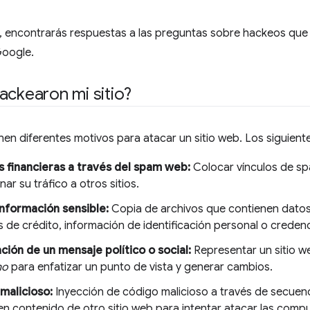
lo, encontrarás respuestas a las preguntas sobre hackeos qu
Google.
ackearon mi sitio?
nen diferentes motivos para atacar un sitio web. Los siguient
 financieras a través del spam web:
Colocar vínculos de sp
nar su tráfico a otros sitios.
nformación sensible:
Copia de archivos que contienen datos
s de crédito, información de identificación personal o creden
ión de un mensaje político o social:
Representar un sitio 
mo
para enfatizar un punto de vista y generar cambios.
malicioso:
Inyección de código malicioso a través de secue
en contenido de otro sitio web para intentar atacar las com