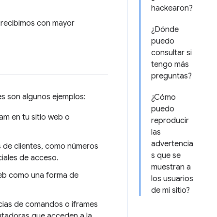
hackearon?
e recibimos con mayor
¿Dónde
puedo
consultar si
tengo más
preguntas?
es son algunos ejemplos:
¿Cómo
puedo
am en tu sitio web o
reproducir
las
advertencia
 de clientes, como números
s que se
ciales de acceso.
muestran a
web como una forma de
los usuarios
de mi sitio?
ncias de comandos o iframes
putadoras que acceden a la