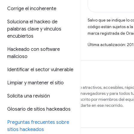
Corrige el incoherente
Salvo que se indique lo c
Soluciona el hackeo de
código están sujetos a la
palabras clave y vínculos
marca registrada de Oracl
encubiertos
Última actualización: 20
Hackeado con software
malicioso
Identificar el sector vulnerable
Limpiar y mantener el sitio
Queremos ayudarte a crear sitios web atractivos, accesibles, rápi
seguros que funcionen en diferentes navegadores y para todos tu
Solicita una revisión
En este sitio, encontrarás contenido escrito por miembros del equ
Chrome y expertos externos para ayudarte en ese recorrido.
Glosario de sitios hackeados
Preguntas frecuentes sobre
sitios hackeados