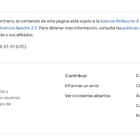
ontrario, el contenido de esta página está sujeto a la
licencia Atribución
licencia Apache 2.0
. Para obtener más información, consulta las
políticas
e o sus afiliados.
15-01-01 (UTC)
Contribuir
C
Informar un error
C
dos y
Ver incidentes abiertos
A
s usuarios.
ipo de
Ca
P