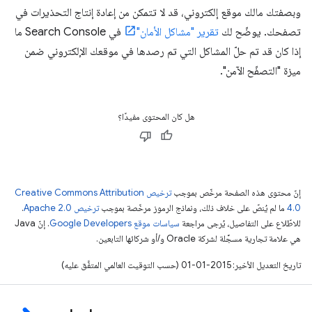
وبصفتك مالك موقع إلكتروني، قد لا تتمكن من إعادة إنتاج التحذيرات في
تصفحك. يوضّح لك
تقرير "مشاكل الأمان"
في Search Console ما
إذا كان قد تم حلّ المشاكل التي تم رصدها في موقعك الإلكتروني ضمن
ميزة "التصفّح الآمن".
هل كان المحتوى مفيدًا؟
إنّ محتوى هذه الصفحة مرخّص بموجب
ترخيص Creative Commons Attribution
4.0‏
ما لم يُنصّ على خلاف ذلك، ونماذج الرموز مرخّصة بموجب
ترخيص Apache 2.0‏
.
للاطّلاع على التفاصيل، يُرجى مراجعة
سياسات موقع Google Developers‏
. إنّ Java
هي علامة تجارية مسجَّلة لشركة Oracle و/أو شركائها التابعين.
تاريخ التعديل الأخير: 2015-01-01 (حسب التوقيت العالمي المتفَّق عليه)