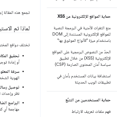
تجمع هذه المقالة إجابات عن 
حماية المواقع الإلكترونية من XSS
لماذا تم الاس
منع الثغرات الأمنية في البرمجة النصية
للمواقع الإلكترونية المستندة إلى DOM
باستخدام ميزة "الأنواع الموثوق بها"
تختلف دوافع المخترقي
الحدّ من النصوص البرمجية على المواقع
تحقيق المكا
الإلكترونية (XSS) من خلال تطبيق
أو إعادة توجي
سياسة أمان المحتوى الصارمة (CSP)
سرقة المعلو
استضافة بيانات المستخدم بأمان في
الهوية الشخص
تطبيقات الويب الحديثة
توصيل رسالة
نظر وإحداث ت
حماية المستخدمين من التتبُّع
البرامج الضار
مهاجمة أي ك
فهم ملفات تعريف الارتباط