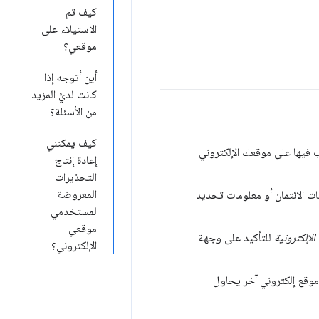
كيف تم
الاستيلاء على
موقعي؟
أين أتوجه إذا
كانت لديَّ المزيد
من الأسئلة؟
كيف يمكنني
فيها على موقعك الإلكتروني
إعادة إنتاج
التحذيرات
المعروضة
ات الائتمان أو معلومات تحديد
لمستخدمي
موقعي
الإلكترونية
للتأكيد على وجهة
الإلكتروني؟
 iframe لسحب المحتوى من موقع إلكتروني آخر يحاول