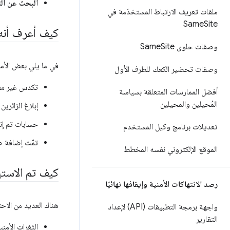
البحث عن الت
ملفات تعريف الارتباط المستخدَمة في
Same
Site
كيف أعرف أنه 
وصفات حلوى Same
Site
في ما يلي بعض الأمث
وصفات تحضير الكعك للطرف الأول
تكدس غير معت
أفضل الممارسات المتعلقة بسياسة
المُحيلين والمحيلين
إبلاغ الزائري
حسابات تم إنش
تعديلات برنامج وكيل المستخدم
تمّت إضافة ص
الموقع الإلكتروني نفسه المخطط
كيف تم الاست
رصد الانتهاكات الأمنية وإيقافها نهائيًا
هناك العديد من الاحت
واجهة برمجة التطبيقات (API) لإعداد
التقارير
الثغرات الأمني