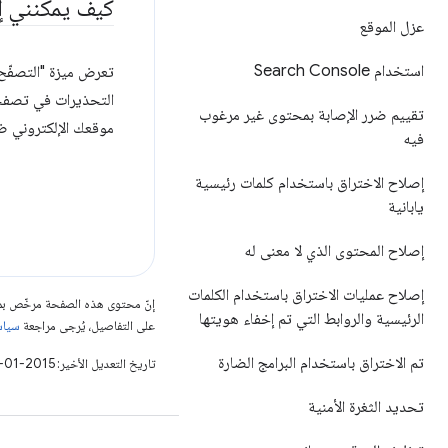
كيف يمكنني إ
عزل الموقع
استخدام Search Console
تعرض ميزة "التصفّح 
التحذيرات في تصف
تقييم ضرر الإصابة بمحتوى غير مرغوب
موقعك الإلكتروني ضم
فيه
إصلاح الاختراق باستخدام كلمات رئيسية
يابانية
إصلاح المحتوى الذي لا معنى له
إصلاح عمليات الاختراق باستخدام الكلمات
إنّ محتوى هذه الصفحة مرخّص 
الرئيسية والروابط التي تم إخفاء هويتها
على التفاصيل، يُرجى مراجعة
سياسات مو
تم الاختراق باستخدام البرامج الضارة
تاريخ التعديل الأخير: 2015-01-01 (حسب التوقيت العالمي المتفَّق عليه)
تحديد الثغرة الأمنية