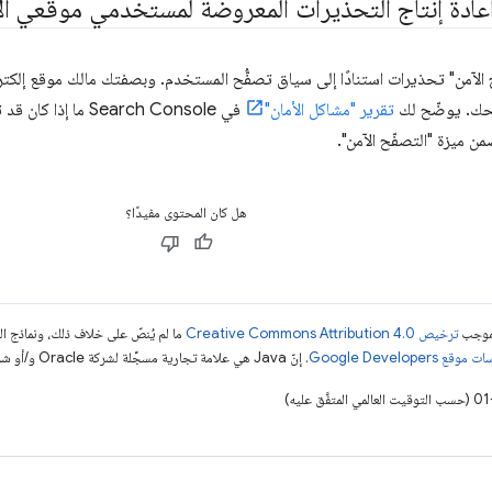
عادة إنتاج التحذيرات المعروضة لمستخدمي موقعي الإ
الآمن" تحذيرات استنادًا إلى سياق تصفُّح المستخدم. وبصفتك مالك موقع إلكترون
حك. يوضّح لك
تقرير "مشاكل الأمان"
في Search Console م
ن ميزة "التصفّح الآمن".
هل كان المحتوى مفيدًا؟
بموجب
ترخيص Creative Commons Attribution 4.0‏
ما لم يُنصّ على خلاف ذلك، ونماذج 
قع Google Developers‏
. إنّ Java هي علامة تجارية مسجَّلة لشركة Oracle و/أو شركائها التابعين.