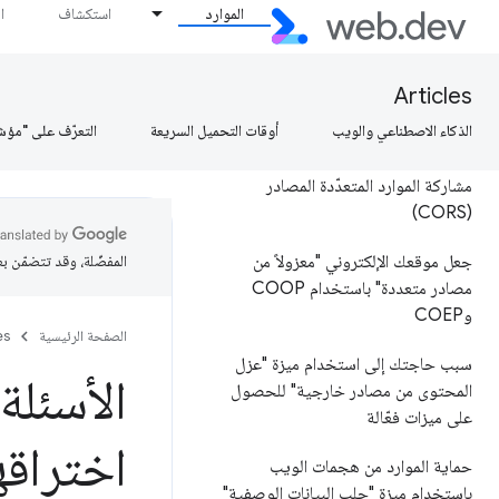
الموارد
استكشاف
ا
منع تسرُّب المعلومات
وضع حماية المتصفّح
Articles
الذكاء الاصطناعي والويب
أوقات التحميل السريعة
التعرّف على "مؤش
سياسة ذات المصدر نفسه
مشاركة الموارد المتعدّدة المصادر
(CORS)
جعل موقعك الإلكتروني "معزولاً من
المفضّلة، وقد تتضمّن ب
مصادر متعددة" باستخدام COOP
وCOEP
الصفحة الرئيسية
es
سبب حاجتك إلى استخدام ميزة "عزل
الأسئلة
المحتوى من مصادر خارجية" للحصول
على ميزات فعّالة
اختراقه
حماية الموارد من هجمات الويب
باستخدام ميزة "جلب البيانات الوصفية"