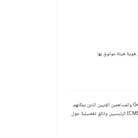
ل هوية هيئة موثوق بها
مجموعة نشطة من موظفي Google والمساهمين الفنيين الذين يمكنهم
مساعدتك وتقديم ملاحظات إضافية. بالإضافة إلى ذلك، يمتلك معظم مزوّدي أنظمة إدارة المحتوى (CMS) الرئيسيين وثائق تفصيلية حول