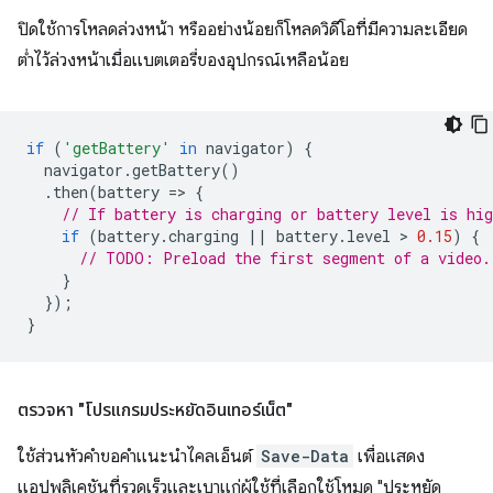
ปิดใช้การโหลดล่วงหน้า หรืออย่างน้อยก็โหลดวิดีโอที่มีความละเอียด
ต่ำไว้ล่วงหน้าเมื่อแบตเตอรี่ของอุปกรณ์เหลือน้อย
if
(
'getBattery'
in
navigator
)
{
navigator
.
getBattery
()
.
then
(
battery
=
>
{
// If battery is charging or battery level is hig
if
(
battery
.
charging
||
battery
.
level
 > 
0.15
)
{
// TODO: Preload the first segment of a video.
}
});
}
ตรวจหา "โปรแกรมประหยัดอินเทอร์เน็ต"
ใช้ส่วนหัวคำขอคำแนะนำไคลเอ็นต์
Save-Data
เพื่อแสดง
แอปพลิเคชันที่รวดเร็วและเบาแก่ผู้ใช้ที่เลือกใช้โหมด "ประหยัด