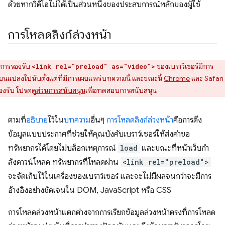
ด้วยหากวิดีโอไม่ได้เป็นส่วนหนึ่งของประสบการณ์หลักของผู้ใช้
การโหลดลิงก์ล่วงหน้า
การรองรับ
ของเบราว์เซอร์มีการ
<link rel="preload" as="video">
ี่ยนแปลงไปนับตั้งแต่ที่มีการเผยแพร่บทความนี้ และขณะนี้
Chrome
และ Safari 
องรับ โปรดดู
ส่วนการสนับสนุน
เพื่อทดสอบการสนับสนุน
ตามที่
อธิบาย
ไว้ใน
บทความ
อื่นๆ
การโหลดลิงก์ล่วงหน้า
คือการดึง
ข้อมูลแบบประกาศที่ช่วยให้คุณบังคับเบราว์เซอร์ให้ส่งคําขอ
ทรัพยากรได้โดยไม่บล็อกเหตุการณ์
load
และขณะที่หน้าเว็บกํา
ลังดาวน์โหลด ทรัพยากรที่โหลดผ่าน
<link rel="preload">
จะจัดเก็บไว้ในเครื่องของเบราว์เซอร์ และจะไม่มีผลจนกว่าจะมีการ
อ้างอิงอย่างชัดเจนใน DOM, JavaScript หรือ CSS
การโหลดล่วงหน้าแตกต่างจากการเรียกข้อมูลล่วงหน้าตรงที่การโหลด