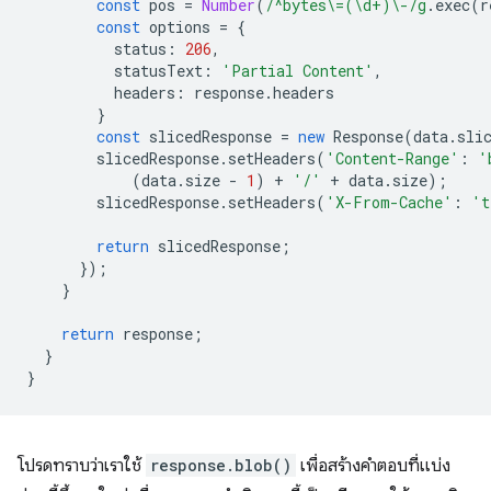
const
pos
=
Number
(
/^bytes\=(\d+)\-/g
.
exec
(
r
const
options
=
{
status
:
206
,
statusText
:
'Partial Content'
,
headers
:
response
.
headers
}
const
slicedResponse
=
new
Response
(
data
.
sli
slicedResponse
.
setHeaders
(
'Content-Range'
:
'
(
data
.
size
-
1
)
+
'/'
+
data
.
size
);
slicedResponse
.
setHeaders
(
'X-From-Cache'
:
't
return
slicedResponse
;
});
}
return
response
;
}
}
โปรดทราบว่าเราใช้
response.blob()
เพื่อสร้างคำตอบที่แบ่ง