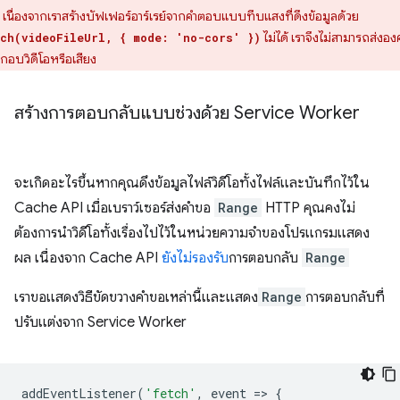
 เนื่องจากเราสร้างบัฟเฟอร์อาร์เรย์จากคำตอบแบบทึบแสงที่ดึงข้อมูลด้วย
ไม่ได้ เราจึงไม่สามารถส่งองค
ch(videoFileUrl, { mode: 'no-cors' })
กอบวิดีโอหรือเสียง
สร้างการตอบกลับแบบช่วงด้วย Service Worker
จะเกิดอะไรขึ้นหากคุณดึงข้อมูลไฟล์วิดีโอทั้งไฟล์และบันทึกไว้ใน
Cache API เมื่อเบราว์เซอร์ส่งคำขอ
Range
HTTP คุณคงไม่
ต้องการนำวิดีโอทั้งเรื่องไปไว้ในหน่วยความจำของโปรแกรมแสดง
ผล เนื่องจาก Cache API
ยังไม่รองรับ
การตอบกลับ
Range
เราขอแสดงวิธีขัดขวางคำขอเหล่านี้และแสดง
Range
การตอบกลับที่
ปรับแต่งจาก Service Worker
addEventListener
(
'fetch'
,
event
=
>
{