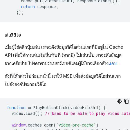
cache
.
put
(
videoFileUrl
,
response
.
clone
());
return
response
;
});
เล่นวิดีโอ
เมื่อผู้ใช้คลิกปุ่มเล่น เราจะดึงข้อมูลวิดีโอส่วนแรกที่มีอยู่ใน Cache
API เพื่อให้การเล่นเริ่มขึ้นทันที (หากมี) ไม่เช่นนั้น เราจะดึงข้อมูล
จากเครือข่าย โปรดทราบว่าเบราว์เซอร์และผู้ใช้อาจเลือกล้าง
แคช
ดังที่ได้กล่าวไปก่อนหน้านี้ เราใช้ MSE เพื่อส่งข้อมูลวิดีโอส่วนแรก
ไปยังองค์ประกอบวิดีโอ
function
onPlayButtonClick
(
videoFileUrl
)
{
video
.
load
();
// Used to be able to play video lat
window
.
caches
.
open
(
'video-pre-cache'
)