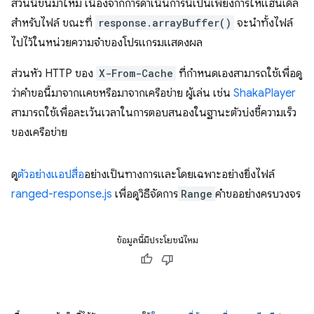
ส่วนนี้ขึ้นมาใหม่ เนื่องจากการดำเนินการนี้เป็นเพียงการให้แฮนเดิล
สำหรับไฟล์ ขณะที่
response.arrayBuffer()
จะนําทั้งไฟล์
ไปไว้ในหน่วยความจําของโปรแกรมแสดงผล
ส่วนหัว HTTP ของ
X-From-Cache
ที่กําหนดเองสามารถใช้เพื่อดู
ว่าคําขอนี้มาจากแคชหรือมาจากเครือข่าย ผู้เล่น เช่น
ShakaPlayer
สามารถใช้เพื่อละเว้นเวลาในการตอบสนองในฐานะตัวบ่งชี้ความเร็ว
ของเครือข่าย
ดู
ตัวอย่างแอปสื่อ
อย่างเป็นทางการและโดยเฉพาะอย่างยิ่งไฟล์
ranged-response.js
เพื่อดูวิธีจัดการ
Range
คำขออย่างครบวงจร
ข้อมูลนี้มีประโยชน์ไหม