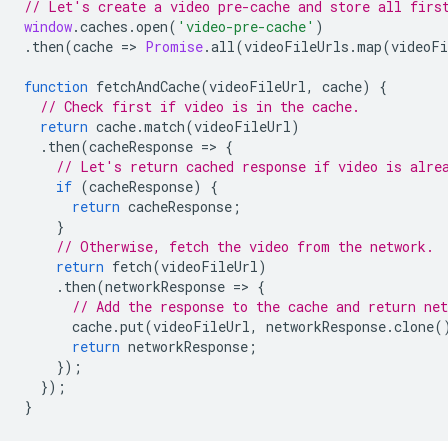
// Let's create a video pre-cache and store all firs
window
.
caches
.
open
(
'video-pre-cache'
)
.
then
(
cache
=
>
Promise
.
all
(
videoFileUrls
.
map
(
videoFi
function
fetchAndCache
(
videoFileUrl
,
cache
)
{
// Check first if video is in the cache.
return
cache
.
match
(
videoFileUrl
)
.
then
(
cacheResponse
=
>
{
// Let's return cached response if video is alre
if
(
cacheResponse
)
{
return
cacheResponse
;
}
// Otherwise, fetch the video from the network.
return
fetch
(
videoFileUrl
)
.
then
(
networkResponse
=
>
{
// Add the response to the cache and return net
cache
.
put
(
videoFileUrl
,
networkResponse
.
clone
(
return
networkResponse
;
});
});
}