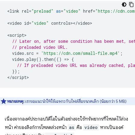
<
link
rel
=
"preload"
as
=
"video"
href
=
"https://cdn.com
<
video
id
=
"video"
controls
><
/
video
>

<
script
// Later on, after some condition has been met, se
// preloaded video URL.
video
.
src
=
'https://cdn.com/small-file.mp4'
;
video
.
play
().
then
(()
=
>
{
// If preloaded video URL was already cached, pl
});
<
/script
หมายเหตุ:
เราขอแนะนำให้ใช้เฉพาะกับไฟล์สื่อขนาดเล็ก (น้อยกว่า 5 MB)
เนื่องจากองค์ประกอบวิดีโอในตัวอย่างจะใช้ทรัพยากรที่โหลดไว้ล่วง
หน้า ค่าของลิงก์การโหลดล่วงหน้า
as
คือ
video
หากเป็นองค์