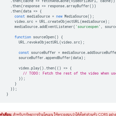
.
then
(
cache
=
>
fetchAndCache
(
videoFileUrl
,
cache
))
.
then
(
response
=
>
response
.
arrayBuffer
())
.
then
(
data
=
>
{
const
mediaSource
=
new
MediaSource
();
video
.
src
=
URL
.
createObjectURL
(
mediaSource
);
mediaSource
.
addEventListener
(
'sourceopen'
,
sourc
function
sourceOpen
()
{
URL
.
revokeObjectURL
(
video
.
src
);
const
sourceBuffer
=
mediaSource
.
addSourceBuff
sourceBuffer
.
appendBuffer
(
data
);
video
.
play
().
then
(()
=
>
{
// TODO: Fetch the rest of the video when us
});
}
});
}
คำเตือน:
สำหรับทรัพยากรข้ามโดเมน ให้ตรวจสอบว่าได้ตั้งค่าส่วนหัว CORS อย่าง