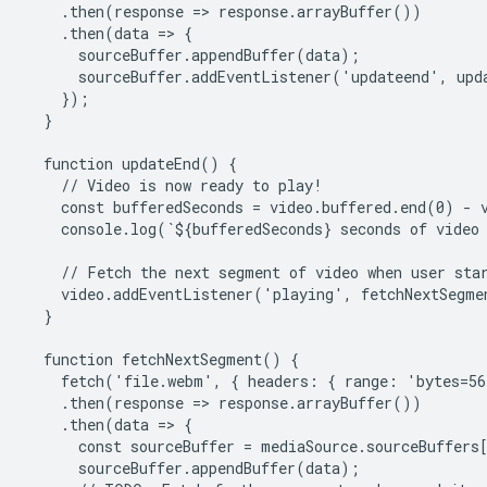
    .then(response => response.arrayBuffer())

    .then(data => {

      sourceBuffer.appendBuffer(data);

      sourceBuffer.addEventListener('updateend', upda
    });

  }

  function updateEnd() {

    // Video is now ready to play!

    const bufferedSeconds = video.buffered.end(0) - v
    console.log(`${bufferedSeconds} seconds of video 
    // Fetch the next segment of video when user star
    video.addEventListener('playing', fetchNextSegmen
  }

  function fetchNextSegment() {

    fetch('file.webm', { headers: { range: 'bytes=56
    .then(response => response.arrayBuffer())

    .then(data => {

      const sourceBuffer = mediaSource.sourceBuffers[
      sourceBuffer.appendBuffer(data);
