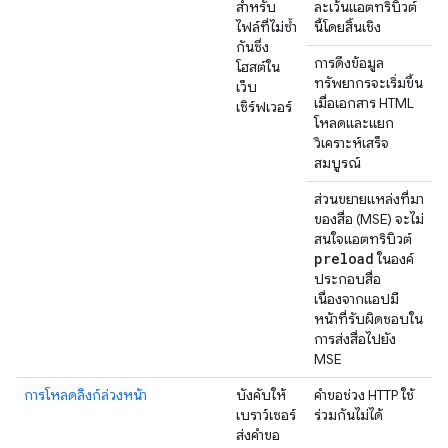
สำหรับ
ละเว้นแอตทริบิวต์
ไฟล์ที่ไม่ซ้ำ
นี้โดยสิ้นเชิง
กันซึ่ง
การดึงข้อมูล
โฮสต์ใน
ทรัพยากรจะเริ่มขึ้น
เว็บ
เมื่อเอกสาร HTML
เซิร์ฟเวอร์
โหลดและแยก
วิเคราะห์เสร็จ
สมบูรณ์
ส่วนขยายแหล่งที่มา
ของสื่อ (MSE) จะไม่
สนใจแอตทริบิวต์
preload
ในองค์
ประกอบสื่อ
เนื่องจากแอปมี
หน้าที่รับผิดชอบใน
การส่งสื่อไปยัง
MSE
การโหลดลิงก์ล่วงหน้า
บังคับให้
คำขอช่วง HTTP ใช้
เบราว์เซอร์
ร่วมกันไม่ได้
ส่งคำขอ