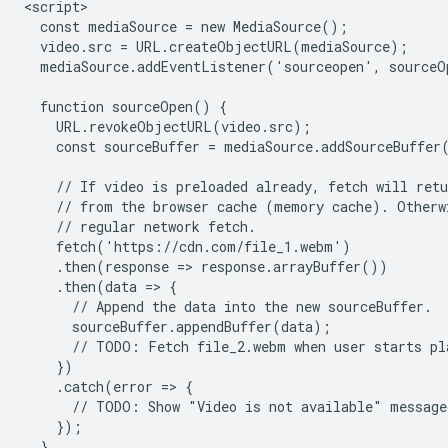
<script>

  const mediaSource = new MediaSource();

  video.src = URL.createObjectURL(mediaSource);

  mediaSource.addEventListener('sourceopen', sourceO
  function sourceOpen() {

    URL.revokeObjectURL(video.src);

    const sourceBuffer = mediaSource.addSourceBuffer
    // If video is preloaded already, fetch will retu
    // from the browser cache (memory cache). Otherwi
    // regular network fetch.

    fetch('https://cdn.com/file_1.webm')

    .then(response => response.arrayBuffer())

    .then(data => {

      // Append the data into the new sourceBuffer.

      sourceBuffer.appendBuffer(data);

      // TODO: Fetch file_2.webm when user starts pla
    })

    .catch(error => {

      // TODO: Show "Video is not available" message 
    });

  }
