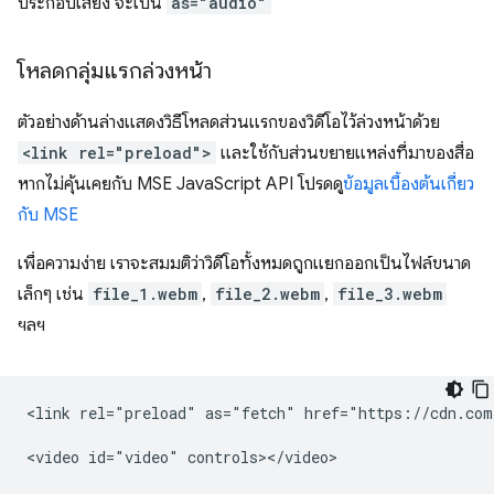
ประกอบเสียง จะเป็น
as="audio"
โหลดกลุ่มแรกล่วงหน้า
ตัวอย่างด้านล่างแสดงวิธีโหลดส่วนแรกของวิดีโอไว้ล่วงหน้าด้วย
<link rel="preload">
และใช้กับส่วนขยายแหล่งที่มาของสื่อ
หากไม่คุ้นเคยกับ MSE JavaScript API โปรดดู
ข้อมูลเบื้องต้นเกี่ยว
กับ MSE
เพื่อความง่าย เราจะสมมติว่าวิดีโอทั้งหมดถูกแยกออกเป็นไฟล์ขนาด
เล็กๆ เช่น
file_1.webm
,
file_2.webm
,
file_3.webm
ฯลฯ
<link rel="preload" as="fetch" href="https://cdn.com
<video id="video" controls></video>
