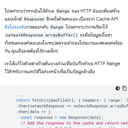
โปรดทราบว่าหากฉันใช้คําขอ
Range
ของ HTTP ฉันจะต้องสร้าง
ออบเจ็กต์
Response
อีกครั้งด้วยตนเอง เนื่องจาก Cache API
ยังไม่รองรับ
การตอบกลับ
Range
โปรดทราบว่าการเรียกใช้
networkResponse.arrayBuffer()
จะดึงข้อมูลเนื้อหา
ทั้งหมดของคำตอบลงในหน่วยความจำของโปรแกรมแสดงผลพร้อม
กัน คุณจึงอาจต้องใช้ช่วงเล็กๆ
เราได้แก้ไขตัวอย่างข้างต้นบางส่วนเพื่อบันทึกคำขอ HTTP Range
ไว้สำหรับการแคชวิดีโอล่วงหน้าเพื่อเป็นข้อมูลอ้างอิง
...
return
fetch
(
videoFileUrl
,
{
headers
:
{
range
:
'
.
then
(
networkResponse
=
>
networkResponse
.
arrayBu
.
then
(
data
=
>
{
const
response
=
new
Response
(
data
);
// Add the response to the cache and return net