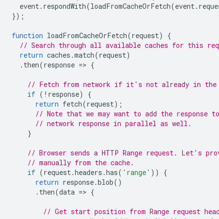
event
.
respondWith
(
loadFromCacheOrFetch
(
event
.
reque
});
function
loadFromCacheOrFetch
(
request
)
{
// Search through all available caches for this req
return
caches
.
match
(
request
)
.
then
(
response
=
>
{
// Fetch from network if it's not already in the
if
(
!
response
)
{
return
fetch
(
request
);
// Note that we may want to add the response t
// network response in parallel as well.
}
// Browser sends a HTTP Range request. Let's pro
// manually from the cache.
if
(
request
.
headers
.
has
(
'range'
))
{
return
response
.
blob
()
.
then
(
data
=
>
{
// Get start position from Range request hea