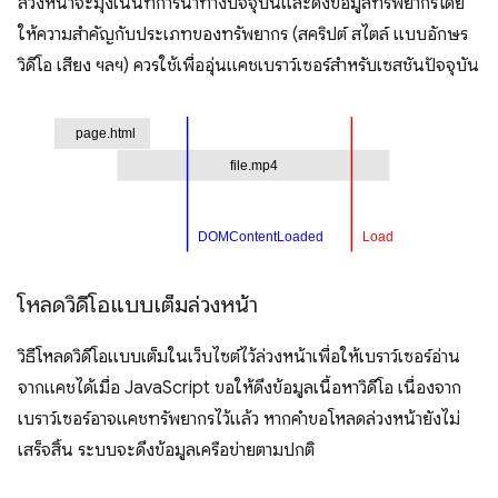
ล่วงหน้าจะมุ่งเน้นที่การนำทางปัจจุบันและดึงข้อมูลทรัพยากรโดย
ให้ความสำคัญกับประเภทของทรัพยากร (สคริปต์ สไตล์ แบบอักษร
วิดีโอ เสียง ฯลฯ) ควรใช้เพื่ออุ่นแคชเบราว์เซอร์สำหรับเซสชันปัจจุบัน
โหลดวิดีโอแบบเต็มล่วงหน้า
วิธีโหลดวิดีโอแบบเต็มในเว็บไซต์ไว้ล่วงหน้าเพื่อให้เบราว์เซอร์อ่าน
จากแคชได้เมื่อ JavaScript ขอให้ดึงข้อมูลเนื้อหาวิดีโอ เนื่องจาก
เบราว์เซอร์อาจแคชทรัพยากรไว้แล้ว หากคำขอโหลดล่วงหน้ายังไม่
เสร็จสิ้น ระบบจะดึงข้อมูลเครือข่ายตามปกติ