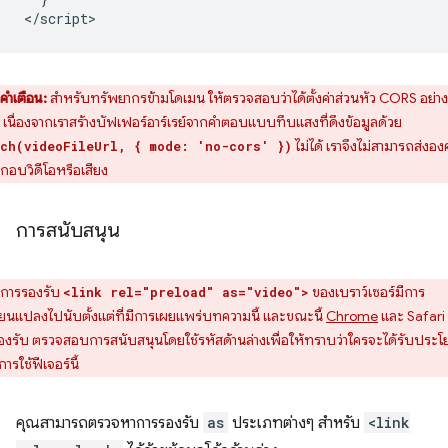
คำเตือน:
สำหรับทรัพยากรข้ามโดเมน ให้ตรวจสอบว่าได้ตั้งค่าส่วนหัว CORS อย่าง
 เนื่องจากเราสร้างบัฟเฟอร์อาร์เรย์จากคำตอบแบบทึบแสงที่ดึงข้อมูลด้วย
ไม่ได้ เราจึงไม่สามารถส่งองค
ch(videoFileUrl, { mode: 'no-cors' })
กอบวิดีโอหรือเสียง
การสนับสนุน
การรองรับ
ของเบราว์เซอร์มีการ
<link rel="preload" as="video">
ี่ยนแปลงไปนับตั้งแต่ที่มีการเผยแพร่บทความนี้ และขณะนี้
Chrome
และ Safari 
รองรับ ตรวจสอบการสนับสนุนโดยใช้รหัสด้านล่างเพื่อให้ทราบว่าใครจะได้รับประโ
ารใช้ฟีเจอร์นี้
คุณสามารถตรวจหาการรองรับ
as
ประเภทต่างๆ สำหรับ
<link