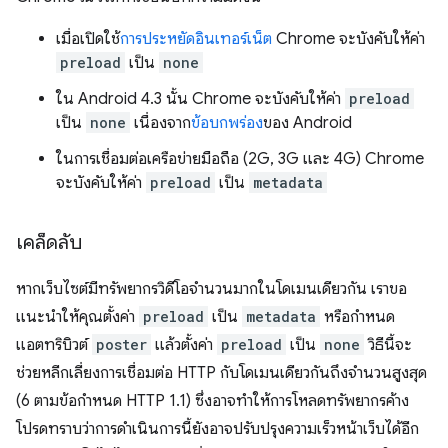
เมื่อเปิดใช้
การประหยัดอินเทอร์เน็ต
Chrome จะบังคับให้ค่า
preload
เป็น
none
ใน Android 4.3 นั้น Chrome จะบังคับให้ค่า
preload
เป็น
none
เนื่องจาก
ข้อบกพร่อง
ของ Android
ในการเชื่อมต่อเครือข่ายมือถือ (2G, 3G และ 4G) Chrome
จะบังคับให้ค่า
preload
เป็น
metadata
เคล็ดลับ
หากเว็บไซต์มีทรัพยากรวิดีโอจำนวนมากในโดเมนเดียวกัน เราขอ
แนะนำให้คุณตั้งค่า
preload
เป็น
metadata
หรือกำหนด
แอตทริบิวต์
poster
แล้วตั้งค่า
preload
เป็น
none
วิธีนี้จะ
ช่วยหลีกเลี่ยงการเชื่อมต่อ HTTP กับโดเมนเดียวกันถึงจำนวนสูงสุด
(6 ตามข้อกำหนด HTTP 1.1) ซึ่งอาจทำให้การโหลดทรัพยากรค้าง
โปรดทราบว่าการดำเนินการนี้ยังอาจปรับปรุงความเร็วหน้าเว็บได้อีก