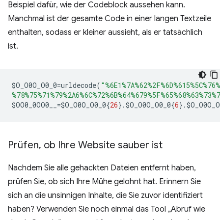
Beispiel dafür, wie der Codeblock aussehen kann.
Manchmal ist der gesamte Code in einer langen Textzeile
enthalten, sodass er kleiner aussieht, als er tatsächlich
ist.
$
O_O0O_O0_0
=
urldecode
(
"%6E1%7A%62%2F%6D%615%5C%76%
%78%75%71%79%2A6%6C%72%6B%64%679%5F%65%68%63%73%7
$
OO0_0OO0__
=
$
O_O0O_O0_0
{
26
}.
$
O_O0O_O0_0
{
6
}.
$
O_O0O_O
Prüfen
,
ob Ihre Website sauber ist
Nachdem Sie alle gehackten Dateien entfernt haben,
prüfen Sie, ob sich Ihre Mühe gelohnt hat. Erinnern Sie
sich an die unsinnigen Inhalte, die Sie zuvor identifiziert
haben? Verwenden Sie noch einmal das Tool „Abruf wie