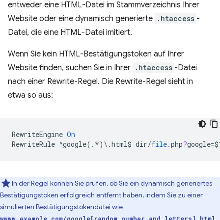
entweder eine HTML-Datei im Stammverzeichnis Ihrer
Website oder eine dynamisch generierte
.htaccess
-
Datei, die eine HTML-Datei imitiert.
Wenn Sie kein HTML-Bestätigungstoken auf Ihrer
Website finden, suchen Sie in Ihrer
.htaccess
-Datei
nach einer Rewrite-Regel. Die Rewrite-Regel sieht in
etwa so aus:
RewriteEngine
On
RewriteRule
^
google
(.
*
)
\
.
html
$
dir
/
file
.
php
?
google
=
$
In der Regel können Sie prüfen, ob Sie ein dynamisch generiertes
Bestätigungstoken erfolgreich entfernt haben, indem Sie zu einer
simulierten Bestätigungstokendatei wie
.
wwww.example.com/google[random number and letters].html