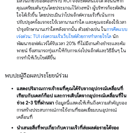
มีส่วนเกี่ยวข้องต้องทราบ ROI จึงจะตัดสินใจได้ ดังนั้นหาก
คุณเตรียมต้นทุนโดยประมาณไว้ล่วงหน้า ผู้บริหารก็จะตัดสิน
ใจได้เร็วขึ้น โดยประเมินว่าโปรเจ็กต์ความเร็วที่เน้นการ
ปรับปรุงครั้งแรกจะใช้เวลานานเท่าใด และคุณจะต้องใช้เวลา
บำรุงรักษานานเท่าใดหลังจากนั้น ตัวอย่างเช่น ใน
การคิดแบบ
เร่งด่วน: TUI เร่งความเร็วเว็บไซต์ด้วยการทำลายไซโล
นัก
พัฒนาซอฟต์แวร์ได้รับเวลา 20% ที่ไม่มีงานค้างชำระและคัม
พายน์ ซึ่งสามารถทุ่มเทให้กับการเร่งโปรเจ็กต์และวิธีอื่นๆ ใน
การทําให้เว็บไซต์ดีขึ้น
พบปะผู้ถือผลประโยชน์ร่วม
แสดงปริมาณการเข้าชมที่คุณได้รับจากอุปกรณ์เคลื่อนที่
เทียบกับเดสก์ท็อป และการเติบโตจากอุปกรณ์เคลื่อนที่ใน
ช่วง 2-3 ปีที่ผ่านมา
ข้อมูลนี้แสดงให้เห็นถึงความสำคัญของ
การสร้างประสบการณ์การใช้งานที่ยอดเยี่ยมบนอุปกรณ์
เคลื่อนที่
นำเสนอสิ่งที่พบเกี่ยวกับความเร็วที่ส่งผลต่อรายได้ของ