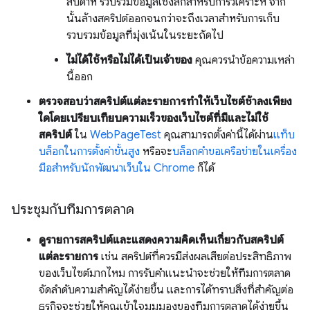
สัปดาห์ รวบรวมข้อมูลเชิงลึกสําหรับการวิเคราะห์ จาก
นั้นล้างสคริปต์ออกจนกว่าจะถึงเวลาสําหรับการเก็บ
รวบรวมข้อมูลที่มุ่งเน้นในระยะถัดไป
ไม่ได้ใช้หรือไม่ได้เป็นเจ้าของ
คุณควรนำข้อความเหล่า
นี้ออก
ตรวจสอบว่าสคริปต์แต่ละรายการทำให้เว็บไซต์ช้าลงเพียง
ใดโดยเปรียบเทียบความเร็วของเว็บไซต์ที่มีและไม่ใช้
สคริปต์
ใน
WebPageTest
คุณสามารถตั้งค่านี้ได้ผ่าน
แท็บ
บล็อกในการตั้งค่าขั้นสูง
หรือจะ
บล็อกคำขอเครือข่ายในเครื่อง
มือสำหรับนักพัฒนาเว็บใน Chrome
ก็ได้
ประชุมกับทีมการตลาด
ดูรายการสคริปต์และแสดงความคิดเห็นเกี่ยวกับสคริปต์
แต่ละรายการ
เช่น สคริปต์ที่ควรมีส่งผลเสียต่อประสิทธิภาพ
ของเว็บไซต์มากไหม การรับคําแนะนําจะช่วยให้ทีมการตลาด
จัดลําดับความสําคัญได้ง่ายขึ้น และการได้ทราบสิ่งที่สําคัญต่อ
ธุรกิจจะช่วยให้คุณเข้าใจมุมมองของทีมการตลาดได้ง่ายขึ้น