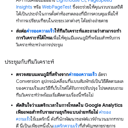
API กับเครื่องมืออย่าง
Lighthouse CI
,
PageSpeed
Insights
หรือ
WebPageTest
ซึ่งจะช่วยให้คุณรวบรวมสถิติ
ได้เป็นประจำในการตั้งค่าห้องทดลองที่มีการควบคุมเพื่อให้
ทำการเปรียบเทียบในระยะเวลาต่างๆ ได้อย่างง่ายดาย
ส่งต่อ
ค่าของความเร็ว
ให้ทีมวิเคราะห์และถามว่าสามารถทํา
การวิเคราะห์ได้ไหม
เพื่อให้คุณมีแผนภูมิที่พร้อมสําหรับการ
วิเคราะห์ระหว่างการประชุม
ประชุมกับทีมวิเคราะห์
ตรวจสอบแผนภูมิที่สร้างจาก
ค่าของความเร็ว
อัตรา
Conversion อุปกรณ์เคลื่อนที่แบบสัมพัทธ์เป็นวิธีติดตามผล
ของความเร็วและวิธีที่เว็บไซต์ได้รับการปรับปรุง โปรดสอบถาม
ทีมวิเคราะห์ว่าพร้อมเริ่มติดตามเรื่องนี้หรือไม่
ตัดสินใจว่าเมตริกเวลาในการโหลดใน Google Analytics
เพียงพอสําหรับรายงานธุรกิจแบบง่ายหรือไม่
ค่าของ
ความเร็ว
ใช้เมตริกนี้ ดังที่นักพัฒนาซอฟต์แวร์จํานวนมากทราบ
ดี นี่เป็นเพียงหนึ่งใน
เมตริกความเร็ว
ที่สําคัญหลายรายการ