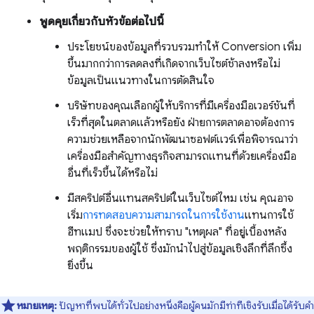
พูดคุยเกี่ยวกับหัวข้อต่อไปนี้
ประโยชน์ของข้อมูลที่รวบรวมทําให้ Conversion เพิ่ม
ขึ้นมากกว่าการลดลงที่เกิดจากเว็บไซต์ช้าลงหรือไม่
ข้อมูลเป็นแนวทางในการตัดสินใจ
บริษัทของคุณเลือกผู้ให้บริการที่มีเครื่องมือเวอร์ชันที่
เร็วที่สุดในตลาดแล้วหรือยัง ฝ่ายการตลาดอาจต้องการ
ความช่วยเหลือจากนักพัฒนาซอฟต์แวร์เพื่อพิจารณาว่า
เครื่องมือสําคัญทางธุรกิจสามารถแทนที่ด้วยเครื่องมือ
อื่นที่เร็วขึ้นได้หรือไม่
มีสคริปต์อื่นแทนสคริปต์ในเว็บไซต์ไหม เช่น คุณอาจ
เริ่ม
การทดสอบความสามารถในการใช้งาน
แทนการใช้
ฮีทแมป ซึ่งจะช่วยให้ทราบ "เหตุผล" ที่อยู่เบื้องหลัง
พฤติกรรมของผู้ใช้ ซึ่งมักนำไปสู่ข้อมูลเชิงลึกที่ลึกซึ้ง
ยิ่งขึ้น
หมายเหตุ:
ปัญหาที่พบได้ทั่วไปอย่างหนึ่งคือผู้คนมักมีท่าทีเชิงรับเมื่อได้รับคำ