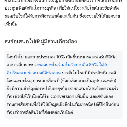
คําแนะนําหนึ่งอาจเป็นการเชิญนักพัฒนาซอฟต์แวร์ 1 คนเข้าร่วมการ
ประชุมเพื่อตัดสินใจทางธุรกิจ เพื่อให้แน่ใจว่าเว็บไซต์และข้อจํากัด
ของเว็บไซต์ได้รับการพิจารณาตั้งแต่เริ่มต้น ซึ่งจะช่วยให้ได้ยอดขาย
เพิ่มขึ้น
ส่งข้อเสนอไปยังผู้มีส่วนเกี่ยวข้อง
โดยทั่วไป ยอดขายประมาณ 10% เกิดขึ้นบนแพลตฟอร์มดิจิทัล
แต่การศึกษาพบว่า
ยอดขายในร้านค้าจริงมากถึง 85% ได้รับ
อิทธิพลจากช่องทางดิจิทัลก่อน
การมีเว็บไซต์ที่มีประสิทธิภาพดี
โดยเฉพาะในอุปกรณ์เคลื่อนที่ (ซึ่งกําลังกลายเป็นอุปกรณ์หลัก)
จึงมีความสําคัญต่อรายได้ของธุรกิจ เราขอเสนอโปรเจ็กต์ความเร็ว
ที่จะช่วยให้เว็บไซต์ได้รับ Conversion เพิ่มขึ้น และสร้างช่อง
ทางการสื่อสารเพื่อให้ใช้ข้อมูลเชิงลึกในทีมเทคนิคได้ดียิ่งขึ้นก่อน
ที่จะทําการตัดสินใจที่ส่งผลต่อเว็บไซต์