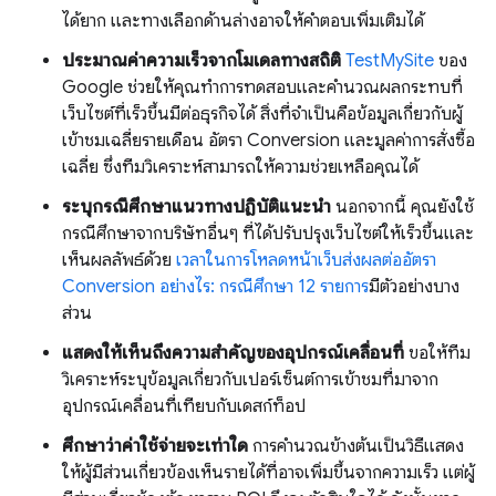
ได้ยาก และทางเลือกด้านล่างอาจให้คําตอบเพิ่มเติมได้
ประมาณค่าความเร็วจากโมเดลทางสถิติ
TestMySite
ของ
Google ช่วยให้คุณทำการทดสอบและคำนวณผลกระทบที่
เว็บไซต์ที่เร็วขึ้นมีต่อธุรกิจได้ สิ่งที่จําเป็นคือข้อมูลเกี่ยวกับผู้
เข้าชมเฉลี่ยรายเดือน อัตรา Conversion และมูลค่าการสั่งซื้อ
เฉลี่ย ซึ่งทีมวิเคราะห์สามารถให้ความช่วยเหลือคุณได้
ระบุกรณีศึกษาแนวทางปฏิบัติแนะนำ
นอกจากนี้ คุณยังใช้
กรณีศึกษาจากบริษัทอื่นๆ ที่ได้ปรับปรุงเว็บไซต์ให้เร็วขึ้นและ
เห็นผลลัพธ์ด้วย
เวลาในการโหลดหน้าเว็บส่งผลต่ออัตรา
Conversion อย่างไร: กรณีศึกษา 12 รายการ
มีตัวอย่างบาง
ส่วน
แสดงให้เห็นถึงความสำคัญของอุปกรณ์เคลื่อนที่
ขอให้ทีม
วิเคราะห์ระบุข้อมูลเกี่ยวกับเปอร์เซ็นต์การเข้าชมที่มาจาก
อุปกรณ์เคลื่อนที่เทียบกับเดสก์ท็อป
ศึกษาว่าค่าใช้จ่ายจะเท่าใด
การคํานวณข้างต้นเป็นวิธีแสดง
ให้ผู้มีส่วนเกี่ยวข้องเห็นรายได้ที่อาจเพิ่มขึ้นจากความเร็ว แต่ผู้