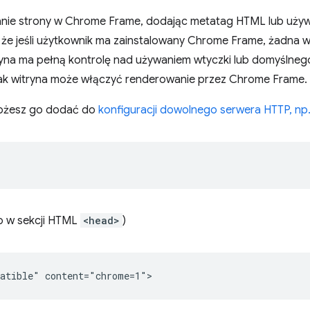
ie strony w Chrome Frame, dodając metatag HTML lub używ
że jeśli użytkownik ma zainstalowany Chrome Frame, żadna wi
yna ma pełną kontrolę nad używaniem wtyczki lub domyślneg
jak witryna może włączyć renderowanie przez Chrome Frame.
ożesz go dodać do
konfiguracji dowolnego serwera HTTP, np
o w sekcji HTML
<head>
)