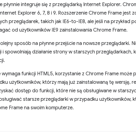
 płynnie integruje się z przeglądarką Internet Explorer. Chr
ternet Explorer 6, 7, 8 i 9. Rozszerzenie Chrome Frame jest
ch przeglądarek, takich jak IE6-to-IE8, ale jeśli na przykła
magać od użytkowników IE9 zainstalowania Chrome Frame.
kolejny sposób na płynne przejście na nowsze przeglądarki. N
 i spowolniają działanie strony w starszych przeglądarkach, k
ji.
nie wymaga funkcji HTML5, korzystanie z Chrome Frame może 
adku użytkowników, którzy mają już zainstalowaną tę wersję, 
zyskać dostęp do funkcji, które nie są obsługiwane w starszy
sługiwać starsze przeglądarki w przypadku użytkowników, kt
rome Frame na swoim komputerze.