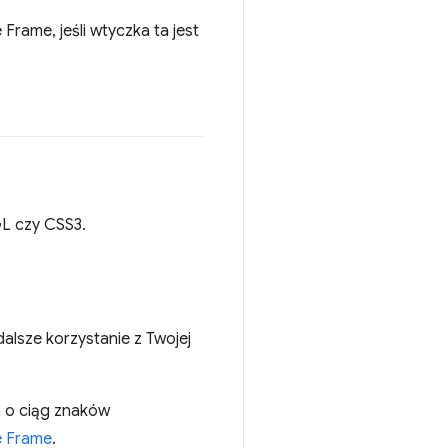
ame, jeśli wtyczka ta jest
GL czy CSS3.
lsze korzystanie z Twojej
a o ciąg znaków
e Frame
.