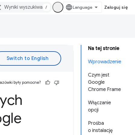
/
Zaloguj się
Na tej stronie
Wprowadzenie
Czym jest
Google
kazówki były pomocne?
Chrome Frame
zych
Włączanie
opcji
ogle
Prośba
o instalację