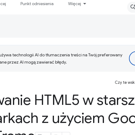
ęcej
Punkt odniesienia
Więcej
żywa technologii AI do tłumaczenia treści na Twój preferowany
ne przez AI mogą zawierać błędy.
Czy te ws
anie HTML5 w stars
arkach z użyciem Go