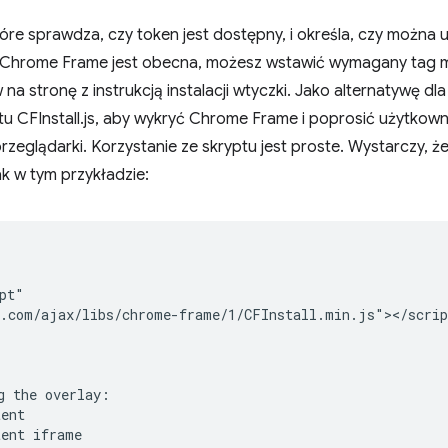
óre sprawdza, czy token jest dostępny, i określa, czy możn
ka Chrome Frame jest obecna, możesz wstawić wymagany tag me
a stronę z instrukcją instalacji wtyczki. Jako alternatywę dl
u CFInstall.js, aby wykryć Chrome Frame i poprosić użytkown
rzeglądarki. Korzystanie ze skryptu jest proste. Wystarczy, ż
jak w tym przykładzie:
pt"

.com/ajax/libs/chrome-frame/1/CFInstall.min.js"></script
g the overlay:

ent

ent iframe
