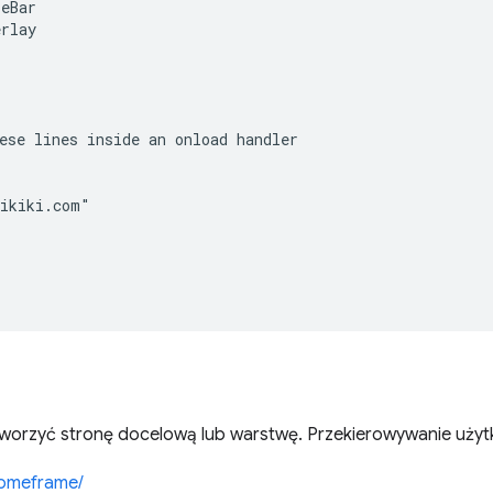
eBar

rlay

ese lines inside an onload handler

ikiki.com"

tworzyć stronę docelową lub warstwę. Przekierowywanie uży
romeframe/