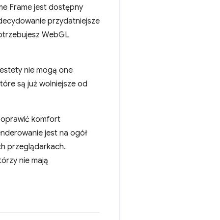
ome Frame jest dostępny
 zdecydowanie przydatniejsze
d potrzebujesz WebGL
iestety nie mogą one
tóre są już wolniejsze od
poprawić komfort
renderowanie jest na ogół
ch przeglądarkach.
órzy nie mają