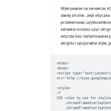
Wykrywanie na serwerze, kt
danej stronie. Jeśli wtycz
przekierować użytkowników n
serwera możesz użyć skrypt
wtyczki bez restartowania p
skryptu i opcjonalne style, 
<html>

<body>

<script type="text/javascri
src="http://ajax.googleapis
<style>

/*

CSS rules to use for stylin
    .chromeFrameOverlayCont
    .chromeFrameOverlayCont