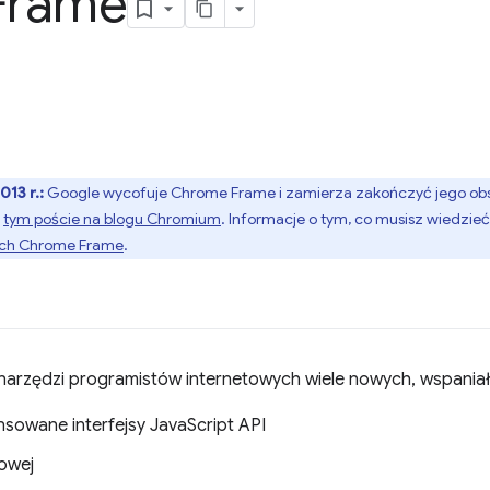
Frame
013 r.:
Google wycofuje Chrome Frame i zamierza zakończyć jego obsł
w
tym poście na blogu Chromium
. Informacje o tym, co musisz wiedzieć
ych Chrome Frame
.
arzędzi programistów internetowych wiele nowych, wspaniały
sowane interfejsy JavaScript API
owej