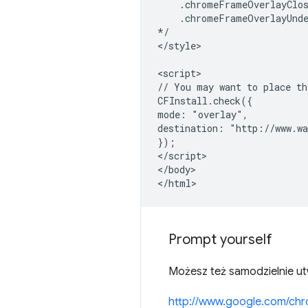
    .chromeFrameOverlayClos
    .chromeFrameOverlayUnde
*/

</style>

<script>

// You may want to place th
CFInstall.check({

mode: "overlay",

destination: "http://www.wa
});

</script>

</body>

Prompt yourself
Możesz też samodzielnie u
http://www.google.com/ch