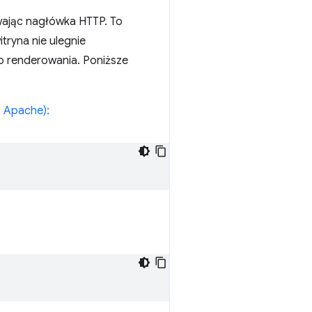
ając nagłówka HTTP. To
tryna nie ulegnie
o renderowania. Poniższe
. Apache):