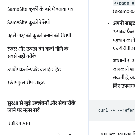
<<page_o
Same
Site कुकी के बारे में बताया गया
(example.
Same
Site कुकी रेसिपी
अपनी साइट प
उठाकर फैलता
पहले-पक्ष की कुकी बनाने की रेसिपी
पहचान करने क
एचटीटीपी अ
रेफ़रर और रेफ़रल देने वाली नीति के
सबसे सही तरीके
आसानी से उपल
जानकारी शाम
उपयोगकर्ता-एजेंट क्लाइंट हिंट
सकती है, क्
स्कीमफ़ुल सेम-साइट
लिए उपयोगकर
सुरक्षा से जुड़े उल्लंघनों और सेवा रोके
`
curl
-v
--refer
जाने पर नज़र रखें
रिपोर्टिंग API
यहां एक उदाहरण दिया