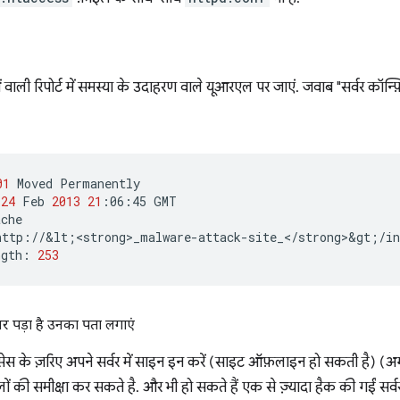
 वाली रिपोर्ट में समस्या के उदाहरण वाले यूआरएल पर जाएं. जवाब "सर्वर कॉन्फ़ि
01
Moved
Permanently

24
Feb
2013
21
:06:45
GMT

che

http://&lt
;
<strong>_malware-attack-site_</strong>&gt
;
/in
ngth:
253
र पड़ा है उनका पता लगाएं
्सेस के ज़रिए अपने सर्वर में साइन इन करें (साइट ऑफ़लाइन हो सकती है) (अग
ों की समीक्षा कर सकते है. और भी हो सकते हैं एक से ज़्यादा हैक की गईं सर्