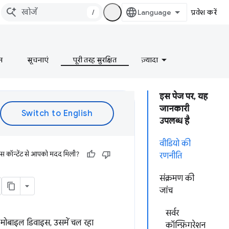
/
प्रवेश करें
न
सूचनाएं
पूरी तरह सुरक्षित
ज़्यादा
इस पेज पर, यह
जानकारी
उपलब्ध है
वीडियो की
इस कॉन्टेंट से आपको मदद मिली?
रणनीति
संक्रमण की
जांच
सर्वर
, मोबाइल डिवाइस, उसमें चल रहा
कॉन्फ़िगरेशन