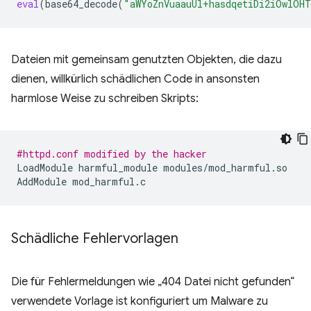
eval
(
base64_decode
(
"aWYoZnVuaauUl+hasdqetiDi2iOwlOHT
Dateien mit gemeinsam genutzten Objekten, die dazu
dienen, willkürlich schädlichen Code in ansonsten
harmlose Weise zu schreiben Skripts:
#httpd.conf modified by the hacker
LoadModule
harmful_module
modules/mod_harmful.so

AddModule
Schädliche Fehlervorlagen
Die für Fehlermeldungen wie „404 Datei nicht gefunden“
verwendete Vorlage ist konfiguriert um Malware zu