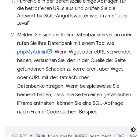
Führen Sie in der Befehlszeile einige Abfragen für
die betroffenen URLs aus und prüfen Sie die
Antwort für SQL-Angriffswörter wie „iframe“ oder
„eval“.
Melden Sie sich bei Ihrem Datenbankserver an oder
rufen Sie Ihre Datenbank mit einem Tool wie
phpMyAdmin
. Wenn Wget oder cURL verwendet
haben, versuchen Sie, den in der Quelle der Seite
gefundenen Schaden zu korrelieren. über Wget
oder cURL mit den tatsächlichen
Datenbankeinträgen. Wenn beispielsweise Sie
bemerkt haben, dass Ihre Seiten einen gefährlichen
iFrame enthalten, können Sie eine SQL-Abfrage
nach iFrame-Code suchen. Beispiel:
SELECT
*
FROM
blog_posts
WHERE
post_text
LIKE
'%&