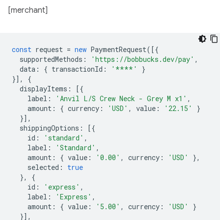
[merchant]
const
request
=
new
PaymentRequest
([{
supportedMethods
:
'https://bobbucks.dev/pay'
,
data
:
{
transactionId
:
'****'
}
}],
{
displayItems
:
[{
label
:
'Anvil L/S Crew Neck - Grey M x1'
,
amount
:
{
currency
:
'USD'
,
value
:
'22.15'
}
}],
shippingOptions
:
[{
id
:
'standard'
,
label
:
'Standard'
,
amount
:
{
value
:
'0.00'
,
currency
:
'USD'
},
selected
:
true
},
{
id
:
'express'
,
label
:
'Express'
,
amount
:
{
value
:
'5.00'
,
currency
:
'USD'
}
}],