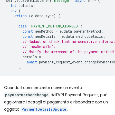
self
.
addEventListener
(
'message'
,
async
e
=
>
{
let
details
;
try
{
switch
(
e
.
data
.
type
)
{
…
case
'PAYMENT_METHOD_CHANGED'
:
const
newMethod
=
e
.
data
.
paymentMethod
;
const
newDetails
=
e
.
data
.
methodDetails
;
// Redact or check that no sensitive informa
// `newDetails`.
// Notify the merchant of the payment method
details
=
await
payment_request_event
.
changePaymentM
…
Quando il commerciante riceve un evento
paymentmethodchange
dall'API Payment Request, può
aggiornare i dettagli di pagamento e rispondere con un
oggetto
PaymentDetailsUpdate
.