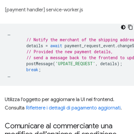
[payment handler] service-worker.js
…
// Notify the merchant of the shipping addre
details
=
await
payment_request_event
.
change
// Provided the new payment details,
// send a message back to the frontend to up
postMessage
(
'UPDATE_REQUEST'
,
details
);
break
;
…
Utilizza l'oggetto per aggiornare la UI nel frontend.
Consulta
Riflettere i dettagli di pagamento aggiornati
.
Comunicare al commerciante una