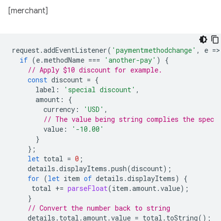
[merchant]
request
.
addEventListener
(
'paymentmethodchange'
,
e
=
>
if
(
e
.
methodName
===
'another-pay'
)
{
// Apply $10 discount for example.
const
discount
=
{
label
:
'special discount'
,
amount
:
{
currency
:
'USD'
,
// The value being string complies the spec
value
:
'-10.00'
}
};
let
total
=
0
;
details
.
displayItems
.
push
(
discount
);
for
(
let
item
of
details
.
displayItems
)
{
total
+=
parseFloat
(
item
.
amount
.
value
);
}
// Convert the number back to string
details
.
total
.
amount
.
value
=
total
.
toString
();