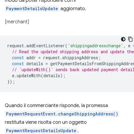
modo da poter rispondere con il
PaymentDetailsUpdate
aggiornato.
[merchant]
request
.
addEventListener
(
'shippingaddresschange'
,
e
// Read the updated shipping address and update the
const
addr
=
request
.
shippingAddress
;
const
details
=
getPaymentDetailsFromShippingAddre
// `updateWith()` sends back updated payment detai
e
.
updateWith
(
details
);
});
Quando il commerciante risponde, la promessa
PaymentRequestEvent.changeShippingAddress()
restituita viene risolta con un oggetto
PaymentRequestDetailsUpdate
.