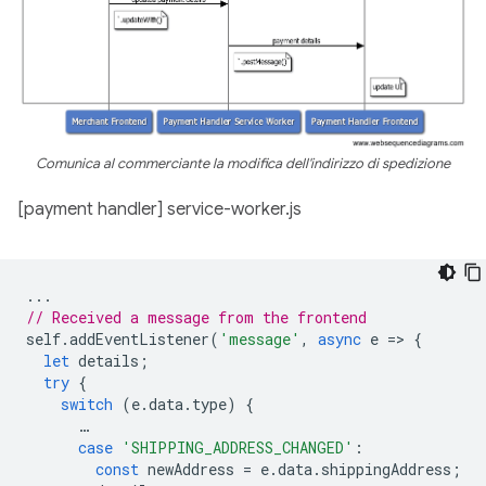
Comunica al commerciante la modifica dell'indirizzo di spedizione
[payment handler] service-worker.js
...
// Received a message from the frontend
self
.
addEventListener
(
'message'
,
async
e
=
>
{
let
details
;
try
{
switch
(
e
.
data
.
type
)
{
…
case
'SHIPPING_ADDRESS_CHANGED'
:
const
newAddress
=
e
.
data
.
shippingAddress
;