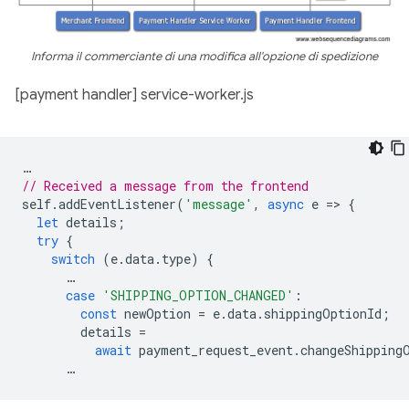
Informa il commerciante di una modifica all'opzione di spedizione
[payment handler] service-worker.js
…
// Received a message from the frontend
self
.
addEventListener
(
'message'
,
async
e
=
>
{
let
details
;
try
{
switch
(
e
.
data
.
type
)
{
…
case
'SHIPPING_OPTION_CHANGED'
:
const
newOption
=
e
.
data
.
shippingOptionId
;
details
=
await
payment_request_event
.
changeShipping
…