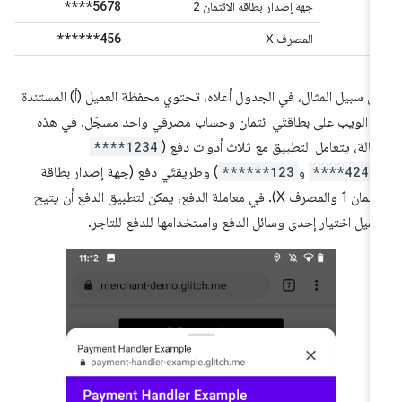
****5678
B
جهة إصدار بطاقة الائتمان 2
******456
المصرف X
ى سبيل المثال، في الجدول أعلاه، تحتوي محفظة العميل (أ) المستندة
ى الويب على بطاقتَي ائتمان وحساب مصرفي واحد مسجّل. في هذه
حالة، يتعامل التطبيق مع ثلاث أدوات دفع (
****1234
****4242
و
******123
) وطريقتَي دفع (جهة إصدار بطاقة
الائتمان 1 والمصرف X). في معاملة الدفع، يمكن لتطبيق الدفع أن يتيح
عميل اختيار إحدى وسائل الدفع واستخدامها للدفع للتاجر.