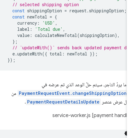
// selected shipping option
const
shippingOption
=
request
.
shippingOption
;
const
newTotal
=
{
currency
:
'USD'
,
label
:
'Total due'
,
value
:
calculateNewTotal
(
shippingOption
),
};
// `updateWith()` sends back updated payment de
e
.
updateWith
({
total
:
newTotal
});
});
دما يردّ التاجر، سيتم حلّ الوعد الذي تم عرضه في
PaymentRequestEvent.changeShippingOption(
من
لال عرض عنصر
PaymentRequestDetailsUpdate
.