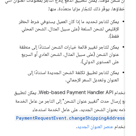
وان شحن مؤقتًا، يمكن لتطبيق الدفع إبلاغ التاجر بمعلومات العنوان التي
 إخفاؤها. يوفّر ذلك للتجّار مزايا متعدّدة، منها:
يمكن للتاجر تحديد ما إذا كان العميل يستوفي شرط الحظر
الإقليمي لشحن السلعة (على سبيل المثال، الشحن المحلي
فقط).
يمكن للتاجر تغيير قائمة خيارات الشحن استنادًا إلى منطقة
عنوان الشحن (على سبيل المثال، الشحن العادي أو السريع
على المستوى الدولي).
يمكن للتاجر تطبيق تكلفة الشحن الجديدة استنادًا إلى
العنوان وتعديل السعر الإجمالي.
باستخدام Web-based Payment Handler API، يمكن لتطبيق
دفع إرسال حدث "تغيير عنوان الشحن" إلى التاجر من عامل الخدمة
علامه بعنوان الشحن الجديد. على عامل الخدمة استدعاء
PaymentRequestEvent.changeShippingAddress(
ستخدام
عنصر العنوان الجديد
.