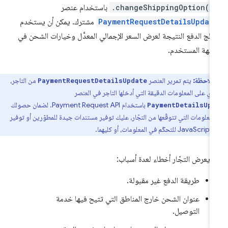
.changeShippingOption()
باستخدام عنصر
PaymentRequestDetailsUpdat
مشترك. يمكن أن يستخدم
الج الدفع النتيجة لعرض السعر الإجمالي المعدَّل وخيارات الشحن في
جهة المستخدم.
ملاحظة:
يتم تمرير العنصر
من التاجر،
PaymentRequestDetailsUpdate
ي على المعلومات الدقيقة التي أدخلها التاجر في العنصر
باستخدام Payment Request API. لضمان حصولك
PaymentDetailsUp
لمعلومات التي تتوقّعها من التجّار، عليك توفير مستندات جيدة للمطوّرين أو توفير
، أو كليهما.
 يعرض التجّار أخطاء لعدة أسباب:
طريقة الدفع غير مقبولة.
عنوان الشحن خارج المناطق التي تتيح فيها خدمة
التوصيل.