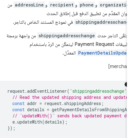
organizatio
و
phone
و
recipient
و
addressLine
من
عنوان المقدَّم من تطبيق الدفع قبل إطلاق الحدث
shippingaddresschang
في نموذج المستند الخاص بالتاجر.
تلقّى التاجر حدث
shippingaddresschange
من واجهة برمجة
ات Payment Request ليتمكّن من الردّ باستخدام
PaymentDetailsUpdat
المعدَّل.
request
.
addEventListener
(
'shippingaddresschange'
,
// Read the updated shipping address and update 
const
addr
=
request
.
shippingAddress
;
const
details
=
getPaymentDetailsFromShippingAd
// `updateWith()` sends back updated payment de
e
.
updateWith
(
details
);
});