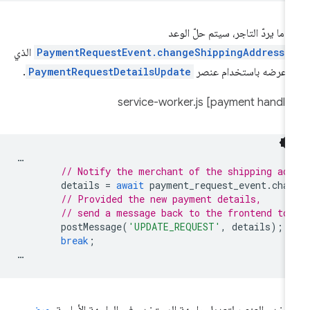
دما يردّ التاجر، سيتم حلّ الوعد
PaymentRequestEvent.changeShippingAddress(
الذي
 عرضه باستخدام عنصر
PaymentRequestDetailsUpdate
.
…
// Notify the merchant of the shipping ad
details
=
await
payment_request_event
.
cha
// Provided the new payment details,
// send a message back to the frontend to
postMessage
(
'UPDATE_REQUEST'
,
details
);
break
;
…