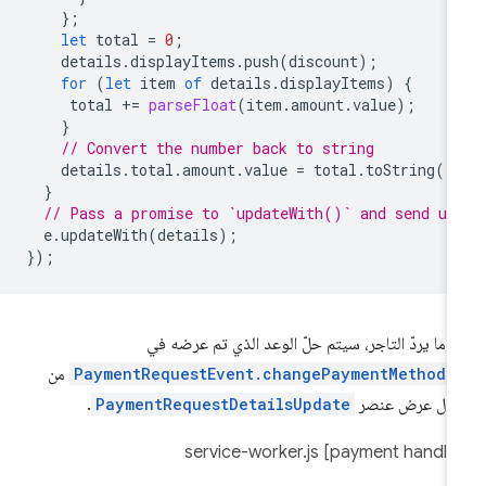
};
let
total
=
0
;
details
.
displayItems
.
push
(
discount
);
for
(
let
item
of
details
.
displayItems
)
{
total
+=
parseFloat
(
item
.
amount
.
value
);
}
// Convert the number back to string
details
.
total
.
amount
.
value
=
total
.
toString
()
}
// Pass a promise to `updateWith()` and send up
e
.
updateWith
(
details
);
});
دما يردّ التاجر، سيتم حلّ الوعد الذي تم عرضه في
PaymentRequestEvent.changePaymentMethod(
من
لال عرض عنصر
PaymentRequestDetailsUpdate
.