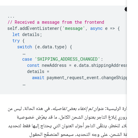
...
// Received a message from the frontend
self
.
addEventListener
(
'message'
,
async
e
=
>
{
let
details
;
try
{
switch
(
e
.
data
.
type
)
{
…
case
'SHIPPING_ADDRESS_CHANGED'
:
const
newAddress
=
e
.
data
.
shippingAddress
details
=
await
payment_request_event
.
changeShipp
…
عبارة الرئيسية:
عنوان تم إخفاء بعض تفاصيله
. في هذه الحالة، ليس من
ضروري إبلاغ التاجر بعنوان الشحن الكامل، ما قد يعرّض خصوصية
عملاء للخطر. يتلقّى التاجر أجزاء العنوان التي يحتاج إليها فقط لتحديد
لفة الشحن. على وجه التحديد، سيمحو المتصفّح الحقول