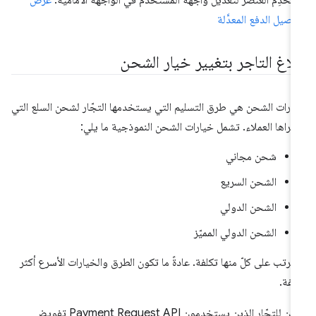
تخدِم العنصر لتعديل واجهة المستخدم في الواجهة الأمامية.
عرض
اصيل الدفع المعدَّلة
بلاغ التاجر بتغيير خيار الشحن
ارات الشحن هي طرق التسليم التي يستخدمها التجّار لشحن السلع التي
تراها العملاء. تشمل خيارات الشحن النموذجية ما يلي:
شحن مجاني
الشحن السريع
الشحن الدولي
الشحن الدولي المميّز
ترتب على كلّ منها تكلفة. عادةً ما تكون الطرق والخيارات الأسرع أكثر
لفة.
يمكن للتجّار الذين يستخدمون Payment Request API تفويض