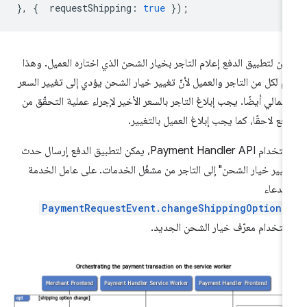
},
{
requestShipping
:
true
});
كن لتطبيق الدفع إعلام التاجر بخيار الشحن الذي اختاره العميل. وهذا
م لكل من التاجر والعميل لأنّ تغيير خيار الشحن يؤدي إلى تغيير السعر
إجمالي أيضًا. يجب إبلاغ التاجر بالسعر الأخير لإجراء عملية التحقّق من
دفع لاحقًا، كما يجب إبلاغ العميل بالتغيير.
باستخدام Payment Handler API، يمكن لتطبيق الدفع إرسال حدث
غيير خيار الشحن" إلى التاجر من مشغّل الخدمات. على عامل الخدمة
تدعاء
PaymentRequestEvent.changeShippingOption(
ستخدام معرّف خيار الشحن الجديد.