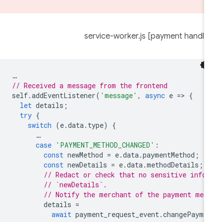
…
// Received a message from the frontend
self
.
addEventListener
(
'message'
,
async
e
=
>
{
let
details
;
try
{
switch
(
e
.
data
.
type
)
{
…
case
'PAYMENT_METHOD_CHANGED'
:
const
newMethod
=
e
.
data
.
paymentMethod
;
const
newDetails
=
e
.
data
.
methodDetails
;
// Redact or check that no sensitive info
// `newDetails`.
// Notify the merchant of the payment met
details
=
await
payment_request_event
.
changePayme