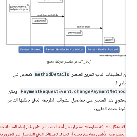
إبلاغ التاجر بتغيير طريقة الدفع
كن لتطبيقات الدفع تمرير العنصر
methodDetails
كمعامل ثانٍ
تياري لـ
PaymentRequestEvent.changePaymentMethod(
. يمكن
 يحتوي هذا العنصر على تفاصيل عشوائية لطريقة الدفع يطلبها التاجر
عالجة حدث التغيير.
ر:
قد تشكّل مشاركة معلومات تفصيلية عن أحد العملاء مع التاجر قبل إتمام المعاملة خطرًا
لى الخصوصية. كأفضل ممارسة، يجب أن تحذف تطبيقات الدفع التفاصيل غير الضرورية قدر