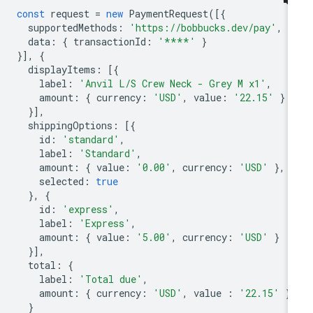
const
request
=
new
PaymentRequest
([{
supportedMethods
:
'https://bobbucks.dev/pay'
,
data
:
{
transactionId
:
'****'
}
}],
{
displayItems
:
[{
label
:
'Anvil L/S Crew Neck - Grey M x1'
,
amount
:
{
currency
:
'USD'
,
value
:
'22.15'
}
}],
shippingOptions
:
[{
id
:
'standard'
,
label
:
'Standard'
,
amount
:
{
value
:
'0.00'
,
currency
:
'USD'
},
selected
:
true
},
{
id
:
'express'
,
label
:
'Express'
,
amount
:
{
value
:
'5.00'
,
currency
:
'USD'
}
}],
total
:
{
label
:
'Total due'
,
amount
:
{
currency
:
'USD'
,
value
:
'22.15'
}
}