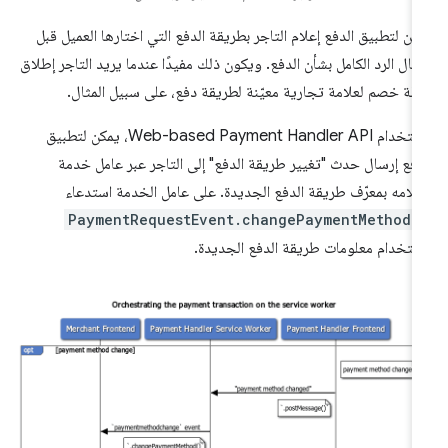
كن لتطبيق الدفع إعلام التاجر بطريقة الدفع التي اختارها العميل قبل
سال الرد الكامل بشأن الدفع. ويكون ذلك مفيدًا عندما يريد التاجر إطلاق
لة خصم لعلامة تجارية معيّنة لطريقة دفع، على سبيل المثال.
باستخدام Web-based Payment Handler API، يمكن لتطبيق
دفع إرسال حدث "تغيير طريقة الدفع" إلى التاجر عبر عامل خدمة
علامه بمعرّف طريقة الدفع الجديدة. على عامل الخدمة استدعاء
PaymentRequestEvent.changePaymentMethod(
ستخدام معلومات طريقة الدفع الجديدة.