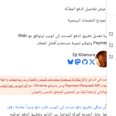
عرض تفاصيل الدفع المعدَّلة
نموذج التعليمات البرمجية
كيفية تعديل تطبيق الدفع المستند إلى الويب ليتوافق مع Web
Pay وتوفير تجربة مستخدم أفضل للعملاء
Eiji Kitamura
تمت في السابق
إزالة إمكانية استخدام معلومات الشحن والعنوان من مواصفات
واجهة
Pay ومن متصفّح Chrome. تم
التراجع عن هذا التغيير في
، وبالتالي تراجعنا أيضًا عن المحتوى المتعلق بالشحن والعنوان.
د أن
يتلقّى تطبيق دفع مستند إلى الويب طلب دفع ويبدأ معاملة دفع
،
عمل عامل الخدمة كمركز للتواصل بين التاجر وتطبيق الدفع. توضّح