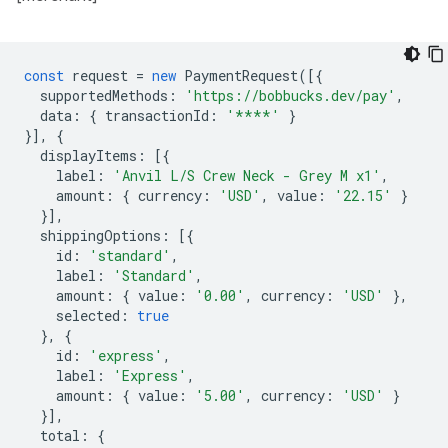
const
request
=
new
PaymentRequest
([{
supportedMethods
:
'https://bobbucks.dev/pay'
,
data
:
{
transactionId
:
'****'
}
}],
{
displayItems
:
[{
label
:
'Anvil L/S Crew Neck - Grey M x1'
,
amount
:
{
currency
:
'USD'
,
value
:
'22.15'
}
}],
shippingOptions
:
[{
id
:
'standard'
,
label
:
'Standard'
,
amount
:
{
value
:
'0.00'
,
currency
:
'USD'
},
selected
:
true
},
{
id
:
'express'
,
label
:
'Express'
,
amount
:
{
value
:
'5.00'
,
currency
:
'USD'
}
}],
total
:
{