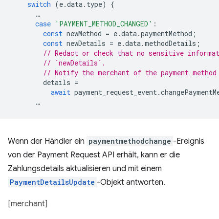
switch
(
e
.
data
.
type
)
{
…
case
'PAYMENT_METHOD_CHANGED'
:
const
newMethod
=
e
.
data
.
paymentMethod
;
const
newDetails
=
e
.
data
.
methodDetails
;
// Redact or check that no sensitive informa
// `newDetails`.
// Notify the merchant of the payment method
details
=
await
payment_request_event
.
changePaymentM
…
Wenn der Händler ein
paymentmethodchange
-Ereignis
von der Payment Request API erhält, kann er die
Zahlungsdetails aktualisieren und mit einem
PaymentDetailsUpdate
-Objekt antworten.
[merchant]