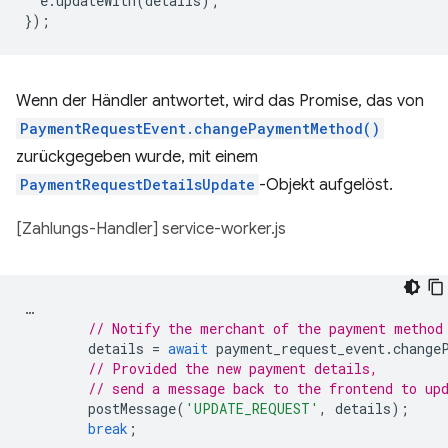
e
.
updateWith
(
details
);
});
Wenn der Händler antwortet, wird das Promise, das von
PaymentRequestEvent.changePaymentMethod()
zurückgegeben wurde, mit einem
PaymentRequestDetailsUpdate
-Objekt aufgelöst.
[Zahlungs-Handler] service-worker.js
…
// Notify the merchant of the payment method
details
=
await
payment_request_event
.
change
// Provided the new payment details,
// send a message back to the frontend to up
postMessage
(
'UPDATE_REQUEST'
,
details
);
break
;