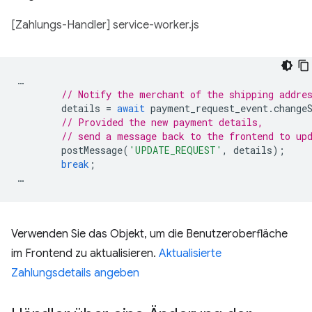
[Zahlungs-Handler] service-worker.js
…
// Notify the merchant of the shipping addre
details
=
await
payment_request_event
.
change
// Provided the new payment details,
// send a message back to the frontend to up
postMessage
(
'UPDATE_REQUEST'
,
details
);
break
;
…
Verwenden Sie das Objekt, um die Benutzeroberfläche
im Frontend zu aktualisieren.
Aktualisierte
Zahlungsdetails angeben