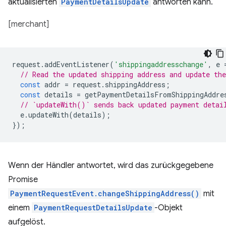
aktualisierten
PaymentDetailsUpdate
antworten kann.
[merchant]
request
.
addEventListener
(
'shippingaddresschange'
,
e
// Read the updated shipping address and update the
const
addr
=
request
.
shippingAddress
;
const
details
=
getPaymentDetailsFromShippingAddre
// `updateWith()` sends back updated payment detai
e
.
updateWith
(
details
);
});
Wenn der Händler antwortet, wird das zurückgegebene
Promise
PaymentRequestEvent.changeShippingAddress()
mit
einem
PaymentRequestDetailsUpdate
-Objekt
aufgelöst.