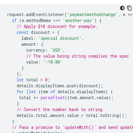
request
.
addEventListener
(
'paymentmethodchange'
,
e
=
>
if
(
e
.
methodName
===
'another-pay'
)
{
// Apply $10 discount for example.
const
discount
=
{
label
:
'special discount'
,
amount
:
{
currency
:
'USD'
,
// The value being string complies the spec
value
:
'-10.00'
}
};
let
total
=
0
;
details
.
displayItems
.
push
(
discount
);
for
(
let
item
of
details
.
displayItems
)
{
total
+=
parseFloat
(
item
.
amount
.
value
);
}
// Convert the number back to string
details
.
total
.
amount
.
value
=
total
.
toString
();
}
// Pass a promise to `updateWith()` and send updat