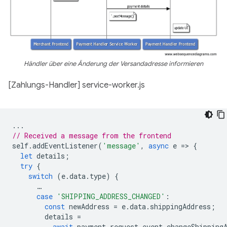
Händler über eine Änderung der Versandadresse informieren
[Zahlungs-Handler] service-worker.js
...
// Received a message from the frontend
self
.
addEventListener
(
'message'
,
async
e
=
>
{
let
details
;
try
{
switch
(
e
.
data
.
type
)
{
…
case
'SHIPPING_ADDRESS_CHANGED'
:
const
newAddress
=
e
.
data
.
shippingAddress
;
details
=
await
payment_request_event
.
changeShipping