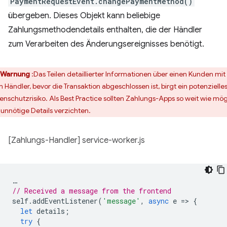
PaymentRequestEvent.changePaymentMethod()
übergeben. Dieses Objekt kann beliebige
Zahlungsmethodendetails enthalten, die der Händler
zum Verarbeiten des Änderungsereignisses benötigt.
Warnung
:Das Teilen detaillierter Informationen über einen Kunden mit
 Händler, bevor die Transaktion abgeschlossen ist, birgt ein potenzielle
enschutzrisiko. Als Best Practice sollten Zahlungs-Apps so weit wie mög
 unnötige Details verzichten.
[Zahlungs-Handler] service-worker.js
…
// Received a message from the frontend
self
.
addEventListener
(
'message'
,
async
e
=
>
{
let
details
;
try
{