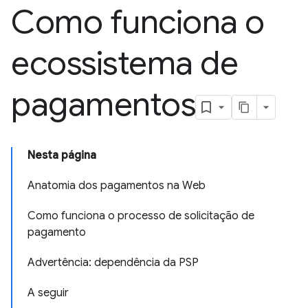
Como funciona o
ecossistema de
pagamentos
Nesta página
Anatomia dos pagamentos na Web
Como funciona o processo de solicitação de
pagamento
Advertência: dependência da PSP
A seguir