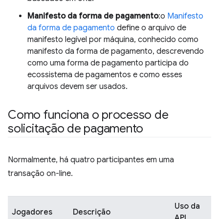
Manifesto da forma de pagamento
:o
Manifesto
da forma de pagamento
define o arquivo de
manifesto legível por máquina, conhecido como
manifesto da forma de pagamento, descrevendo
como uma forma de pagamento participa do
ecossistema de pagamentos e como esses
arquivos devem ser usados.
Como funciona o processo de
solicitação de pagamento
Normalmente, há quatro participantes em uma
transação on-line.
Uso da
Jogadores
Descrição
API