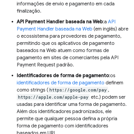
informações de envio e pagamento em cada
finalização.
API Payment Handler baseada na Web
:a
API
Payment Handler baseada na Web
(em inglês) abre
o ecossistema para provedores de pagamento,
permitindo que os aplicativos de pagamento
baseados na Web atuem como formas de
pagamento em sites de comerciantes pela API
Payment Request padrão.
Identificadores de forma de pagamento
:os
identificadores de forma de pagamento
definem
como strings (
https://google.com/pay
,
https://apple.com/apple-pay
etc.) podem ser
usadas para identificar uma forma de pagamento.
Além dos identificadores padronizados, ele
permite que qualquer pessoa defina a própria
forma de pagamento com identificadores
baseados em URL.