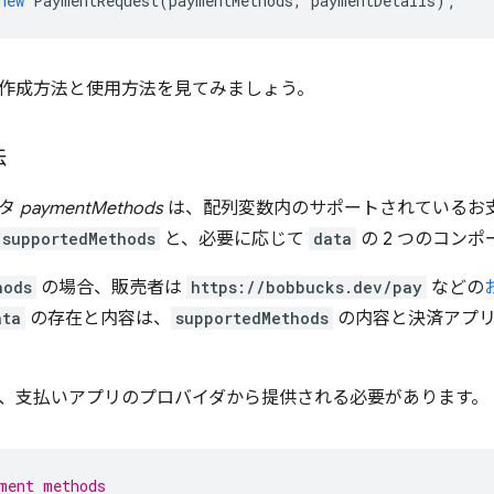
new
PaymentRequest
(
paymentMethods
,
paymentDetails
);
作成方法と使用方法を見てみましょう。
法
ータ
paymentMethods
は、配列変数内のサポートされているお
supportedMethods
と、必要に応じて
data
の 2 つのコン
hods
の場合、販売者は
https://bobbucks.dev/pay
などの
ata
の存在と内容は、
supportedMethods
の内容と決済アプリ
、支払いアプリのプロバイダから提供される必要があります。
ment methods