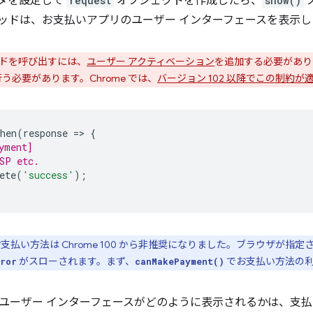
ータを設定して
request
オブジェクトを作成したら、
show()
ッドは、お支払いアプリのユーザー インターフェースを表示し
ドを呼び出すには、
ユーザー アクティベーション
を追加する必要があり
う必要があります。Chrome では、
バージョン 102 以降でこの制約が
hen
(
response
=
>
{
yment]
SP etc.
ete
(
'success'
);
支払い方法は Chrome 100 から非推奨になりました。ブラウザが
がスローされます。まず、
でお支払い方法の
ror
canMakePayment()
ユーザー インターフェースがどのように表示されるかは、支