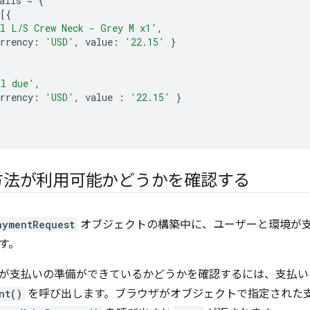
ails
=
{
[{
l L/S Crew Neck - Grey M x1'
,
rrency
:
'USD'
,
value
:
'22.15'
}
al due'
,
rrency
:
'USD'
,
value
:
'22.15'
}
方法が利用可能かどうかを確認する
aymentRequest
オブジェクトの構築中に、ユーザーと環境が
す。
が支払いの準備ができているかどうかを確認するには、支払い
nt()
を呼び出します。ブラウザがオブジェクトで指定された支払