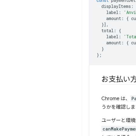
const
paymentDet
displayItems
:
label
:
'Anvi
amount
:
{
cu
}],
total
:
{
label
:
'Tot
amount
:
{
cu
}
};
お支払い
Chrome は、
P
うかを確認しま
ユーザーと環境
canMakePayme