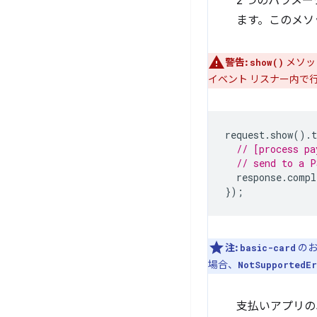
2 つのパラメ
ます。このメソ
警告:
メソッ
show()
イベント リスナー内で行
request
.
show
().
t
// [process pa
// send to a P
response
.
compl
});
注:
のお
basic-card
場合、
NotSupportedEr
支払いアプリの