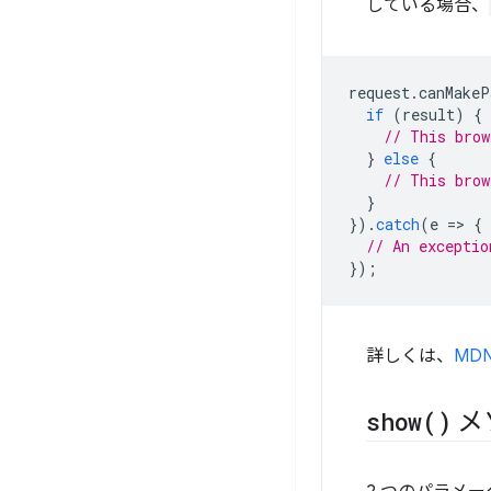
している場合、
request
.
canMakeP
if
(
result
)
{
// This brow
}
else
{
// This brow
}
}).
catch
(
e
=
>
{
// An exceptio
});
詳しくは、
MDN
show(
)
メ