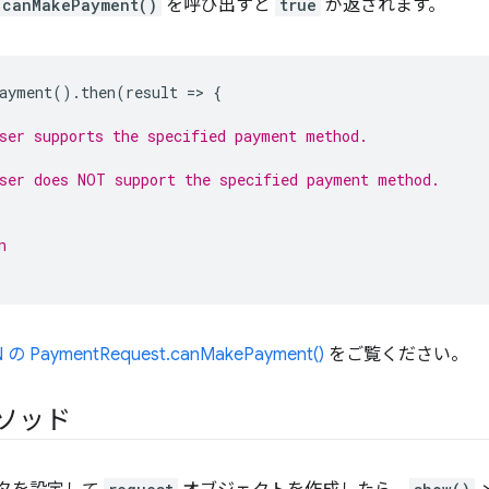
canMakePayment()
を呼び出すと
true
が返されます。
ayment
().
then
(
result
=
>
{
ser supports the specified payment method.
ser does NOT support the specified payment method.
n
 の PaymentRequest.canMakePayment()
をご覧ください。
ソッド