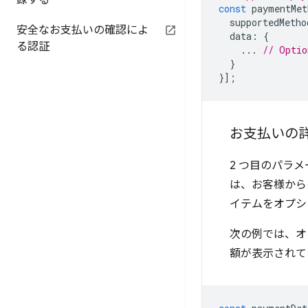
録する
const
paymentMet
supportedMetho
安全なお支払いの確認によ
data
:
{
る認証
...
// Optio
}
}];
お支払いの
2 つ目のパラ
は、お客様から
イテムをオプシ
次の例では、オ
額が表示されて