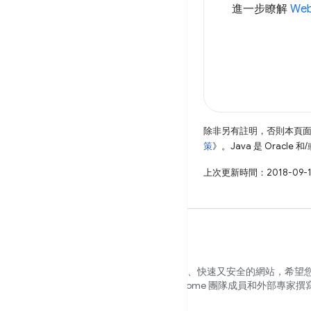
進一步瞭解
Web
除非另有註明，否則本頁
策
》。Java 是 Oracl
上次更新時間：2018-09-
我們希望能協助您打造美觀、容易存取、快速又安全的網站，希望
用者都能跨瀏覽器使用。本網站是 Chrome 團隊成員和外部專家撰
容，希望能協助您展開旅程。