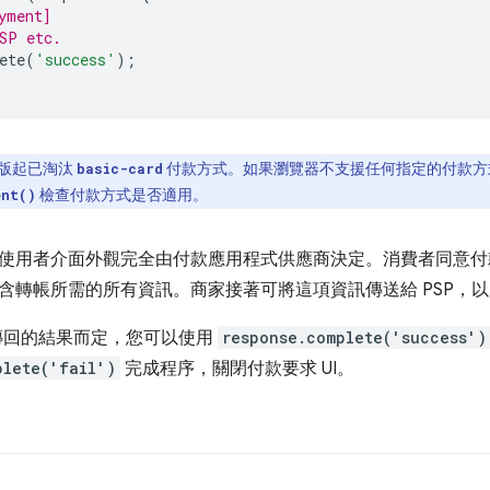
yment]
SP etc.
ete
(
'success'
);
00 版起已淘汰
付款方式。如果瀏覽器不支援任何指定的付款方
basic-card
檢查付款方式是否適用。
ent()
使用者介面外觀完全由付款應用程式供應商決定。消費者同意付款後
含轉帳所需的所有資訊。商家接著可將這項資訊傳送給 PSP，
 傳回的結果而定，您可以使用
response.complete('success')
plete('fail')
完成程序，關閉付款要求 UI。