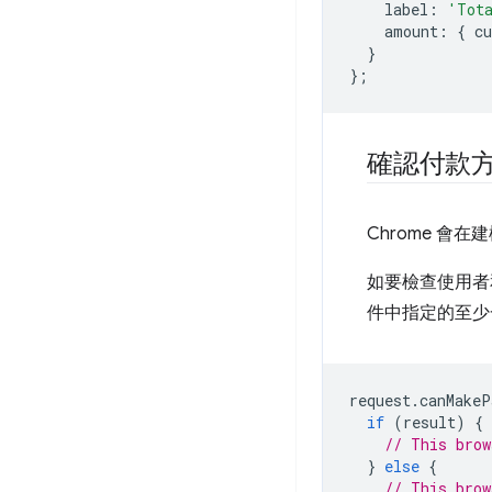
label
:
'Tot
amount
:
{
cu
}
};
確認付款
Chrome 會在
如要檢查使用者
件中指定的至少
request
.
canMakeP
if
(
result
)
{
// This brow
}
else
{
// This brow