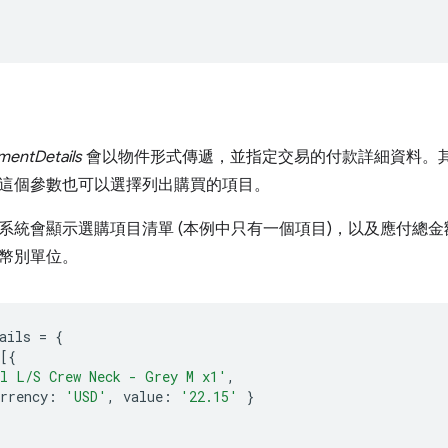
mentDetails
會以物件形式傳遞，並指定交易的付款詳細資料。
這個參數也可以選擇列出購買的項目。
系統會顯示選購項目清單 (本例中只有一個項目)，以及應付總金額
幣別單位。
ails
=
{
[{
l L/S Crew Neck - Grey M x1'
,
rrency
:
'USD'
,
value
:
'22.15'
}