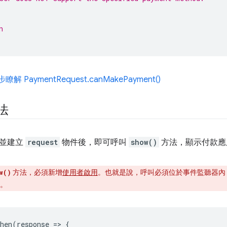
n
瞭解 PaymentRequest.canMakePayment()
法
數並建立
request
物件後，即可呼叫
show()
方法，顯示付款應
方法，必須新增
使用者啟用
。也就是說，呼叫必須位於事件監聽器內
w()
。
hen
(
response
=
>
{