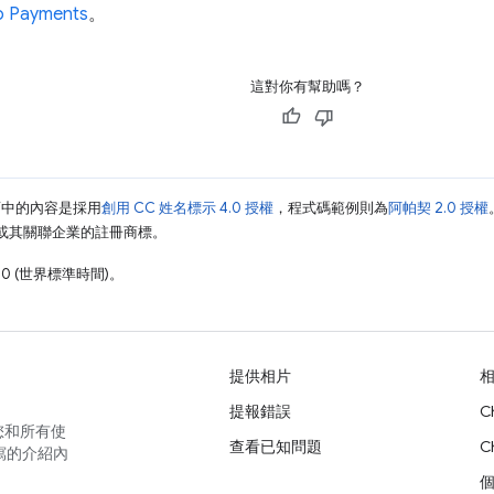
 Payments
。
這對你有幫助嗎？
面中的內容是採用
創用 CC 姓名標示 4.0 授權
，程式碼範例則為
阿帕契 2.0 授權
e 和/或其關聯企業的註冊商標。
10 (世界標準時間)。
提供相片
提報錯誤
C
您和所有使
查看已知問題
C
寫的介紹內