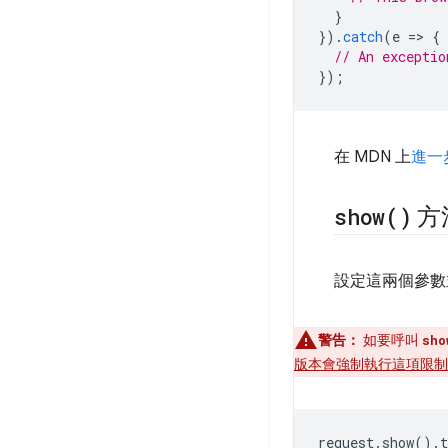
}
}).
catch
(
e
=
>
{
// An exceptio
});
在 MDN 上
進一步
show(
)
方
設定這兩個參
警告：
如要呼叫
sho
版本會強制執行這項限制
request
.
show
().
t