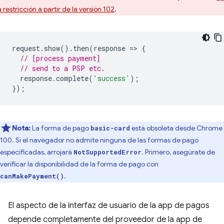
 restricción a partir de la versión 102
.
request
.
show
().
then
(
response
=
>
{
// [process payment]
// send to a PSP etc.
response
.
complete
(
'success'
);
});
Nota:
La forma de pago
está obsoleta desde Chrome
basic-card
100. Si el navegador no admite ninguna de las formas de pago
especificadas, arrojará
. Primero, asegúrate de
NotSupportedError
verificar la disponibilidad de la forma de pago con
.
canMakePayment()
El aspecto de la interfaz de usuario de la app de pagos
depende completamente del proveedor de la app de