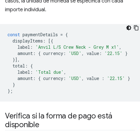
casos, la unidad de moneda se especifica con cada
importe individual.
const
paymentDetails
=
{
displayItems
:
[{
label
:
'Anvil L/S Crew Neck - Grey M x1'
,
amount
:
{
currency
:
'USD'
,
value
:
'22.15'
}
}],
total
:
{
label
:
'Total due'
,
amount
:
{
currency
:
'USD'
,
value
:
'22.15'
}
}
};
Verifica si la forma de pago está
disponible