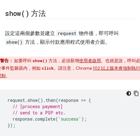
show(
)
方法
設定這兩個參數並建立
request
物件後，即可呼叫
show()
方法，顯示付款應用程式使用者介面。
警告：
如要呼叫
方法，必須新增
使用者啟用
。也就是說，呼叫
show()
於事件監聽器內，例如
。請注意，Chrome
102 以上版本會強制執
click
限制
。
request
.
show
().
then
(
response
=
>
{
// [process payment]
// send to a PSP etc.
response
.
complete
(
'success'
);
});