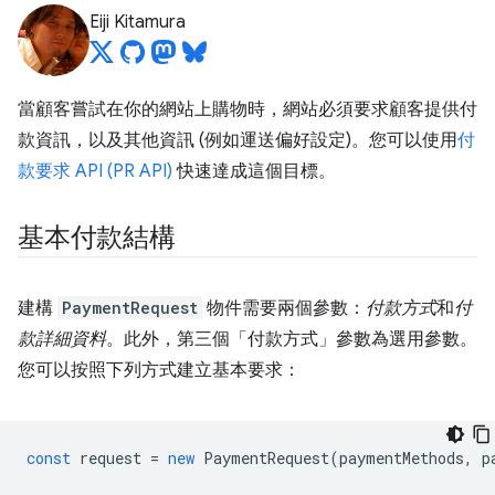
Eiji Kitamura
當顧客嘗試在你的網站上購物時，網站必須要求顧客提供付
款資訊，以及其他資訊 (例如運送偏好設定)。您可以使用
付
款要求 API (PR API)
快速達成這個目標。
基本付款結構
建構
PaymentRequest
物件需要兩個參數：
付款方式
和
付
款詳細資料
。此外，第三個「付款方式」
參數為選用參數。
您可以按照下列方式建立基本要求：
const
request
=
new
PaymentRequest
(
paymentMethods
,
p