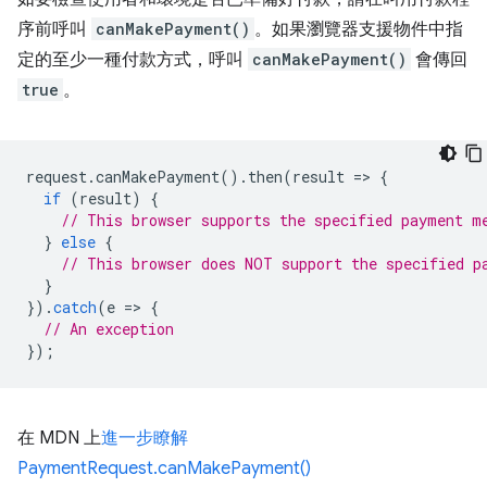
序前呼叫
canMakePayment()
。如果瀏覽器支援物件中指
定的至少一種付款方式，呼叫
canMakePayment()
會傳回
true
。
request
.
canMakePayment
().
then
(
result
=
>
{
if
(
result
)
{
// This browser supports the specified payment m
}
else
{
// This browser does NOT support the specified p
}
}).
catch
(
e
=
>
{
// An exception
});
在 MDN 上
進一步瞭解
PaymentRequest.canMakePayment()