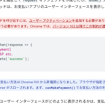
ータを設定して
request
オブジェクトを作成したら、
show()
ッドは、お支払いアプリのユーザー インターフェースを表示し
ドを呼び出すには、
ユーザー アクティベーション
を追加する必要があり
う必要があります。Chrome では、
バージョン 102 以降でこの制約が
hen
(
response
=
>
{
yment]
SP etc.
ete
(
'success'
);
支払い方法は Chrome 100 から非推奨になりました。ブラウザが
がスローされます。まず、
でお支払い方法の
ror
canMakePayment()
ユーザー インターフェースがどのように表示されるかは、支