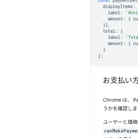
const
paymentDet
displayItems
:
label
:
'Anvi
amount
:
{
cu
}],
total
:
{
label
:
'Tot
amount
:
{
cu
}
};
お支払い
Chrome は、
P
うかを確認しま
ユーザーと環境
canMakePayme