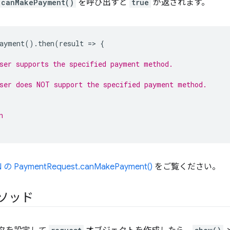
canMakePayment()
を呼び出すと
true
が返されます。
ayment
().
then
(
result
=
>
{
ser supports the specified payment method.
ser does NOT support the specified payment method.
n
 の PaymentRequest.canMakePayment()
をご覧ください。
ソッド