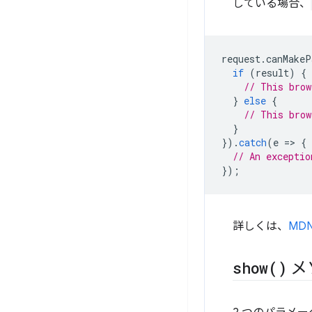
している場合、
request
.
canMakeP
if
(
result
)
{
// This brow
}
else
{
// This brow
}
}).
catch
(
e
=
>
{
// An exceptio
});
詳しくは、
MDN
show(
)
メ