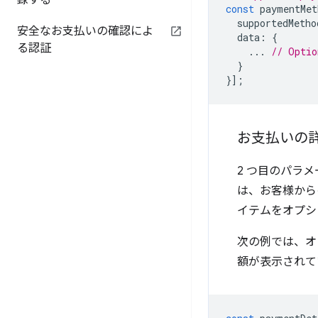
録する
const
paymentMet
supportedMetho
安全なお支払いの確認によ
data
:
{
る認証
...
// Optio
}
}];
お支払いの
2 つ目のパラ
は、お客様から
イテムをオプシ
次の例では、オ
額が表示されて