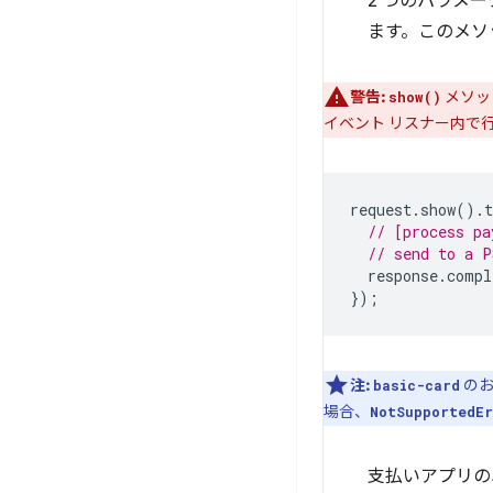
2 つのパラメ
ます。このメソ
警告:
メソッ
show()
イベント リスナー内で行
request
.
show
().
t
// [process pa
// send to a P
response
.
compl
});
注:
のお
basic-card
場合、
NotSupportedEr
支払いアプリの