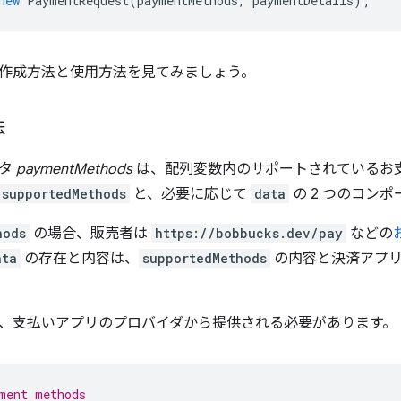
new
PaymentRequest
(
paymentMethods
,
paymentDetails
);
作成方法と使用方法を見てみましょう。
法
ータ
paymentMethods
は、配列変数内のサポートされているお
supportedMethods
と、必要に応じて
data
の 2 つのコン
hods
の場合、販売者は
https://bobbucks.dev/pay
などの
ata
の存在と内容は、
supportedMethods
の内容と決済アプリ
、支払いアプリのプロバイダから提供される必要があります。
ment methods