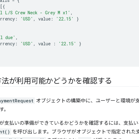
ails
=
{
[{
l L/S Crew Neck - Grey M x1'
,
rrency
:
'USD'
,
value
:
'22.15'
}
al due'
,
rrency
:
'USD'
,
value
:
'22.15'
}
方法が利用可能かどうかを確認する
aymentRequest
オブジェクトの構築中に、ユーザーと環境が
す。
が支払いの準備ができているかどうかを確認するには、支払い
nt()
を呼び出します。ブラウザがオブジェクトで指定された支払