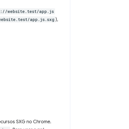
s://website.test/app.js
website.test/app.js.sxg
),
recursos SXG no Chrome.