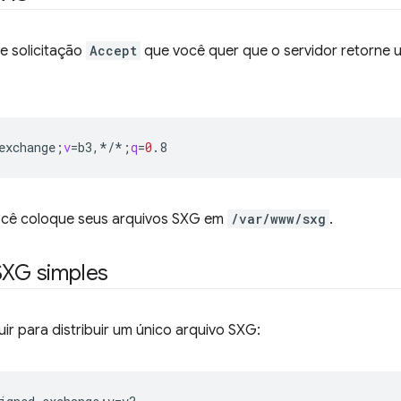
e solicitação
Accept
que você quer que o servidor retorne
exchange
;
v
=
b3,*/*
;
q
=
0
ocê coloque seus arquivos SXG em
/var/www/sxg
.
SXG simples
r para distribuir um único arquivo SXG: