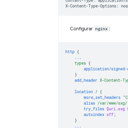
Content-Type: application/s
Configurar
nginx
:
http
{
...
types
{
application/signed-
}
add_header
X-Content-Ty
location
/
{
more_set_headers
"C
alias
/var/www/sxg/
try_files
$uri.sxg
autoindex
off
;
}
...