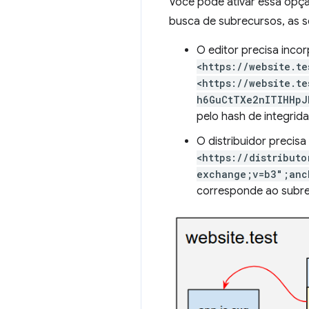
Você pode ativar essa opç
busca de subrecursos, as s
O editor precisa inc
<https://website.te
<https://website.t
h6GuCtTXe2nITIHHpJ
pelo hash de integrid
O distribuidor precis
<https://distributo
exchange;v=b3";anc
corresponde ao subre