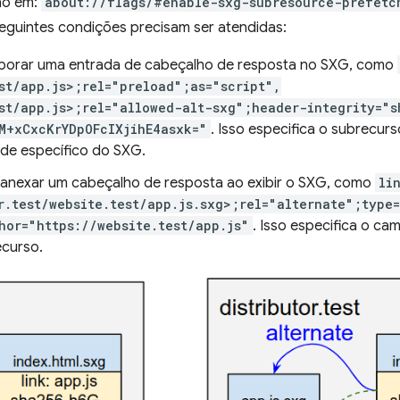
ão em:
about://flags/#enable-sxg-subresource-prefetc
eguintes condições precisam ser atendidas:
orporar uma entrada de cabeçalho de resposta no SXG, como
st/app.js>;rel="preload";as="script",
est/app.js>;rel="allowed-alt-sxg";header-integrity="s
M+xCxcKrYDpOFcIXjihE4asxk="
. Isso especifica o subrecur
ade específico do SXG.
a anexar um cabeçalho de resposta ao exibir o SXG, como
li
r.test/website.test/app.js.sxg>;rel="alternate";type
hor="https://website.test/app.js"
. Isso especifica o ca
curso.