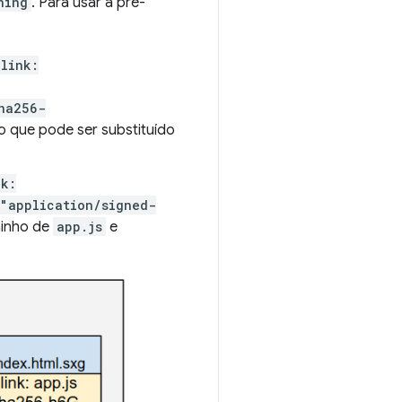
hing
. Para usar a pré-
link:
ha256-
so que pode ser substituído
nk:
="application/signed-
minho de
app.js
e