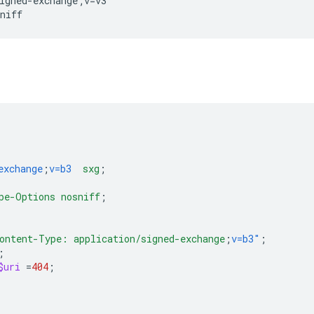
igned-exchange;v=v3

exchange
;
v=b3
sxg
;
pe-Options
nosniff
;
ontent-Type:
application/signed-exchange
;
v=b3"
;
;
$uri
=
404
;