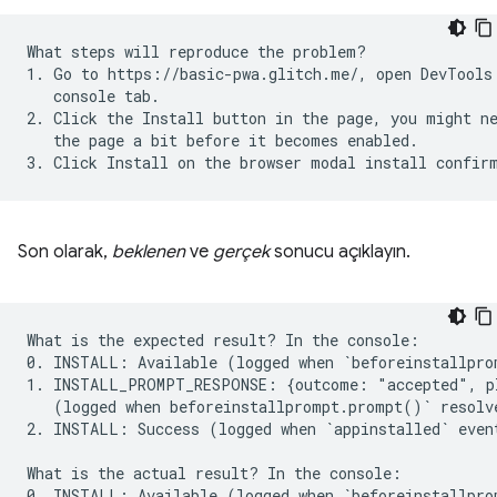
What steps will reproduce the problem?

1. Go to https://basic-pwa.glitch.me/, open DevTools 
   console tab.

2. Click the Install button in the page, you might ne
   the page a bit before it becomes enabled.

Son olarak,
beklenen
ve
gerçek
sonucu açıklayın.
What is the expected result? In the console:

0. INSTALL: Available (logged when `beforeinstallprom
1. INSTALL_PROMPT_RESPONSE: {outcome: "accepted", pl
   (logged when beforeinstallprompt.prompt()` resolve
2. INSTALL: Success (logged when `appinstalled` event
What is the actual result? In the console:

0. INSTALL: Available (logged when `beforeinstallprom