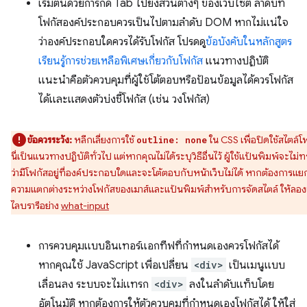
เริ่มต้นด้วยการกด Tab ไปยังส่วนต่างๆ ของเว็บไซต์ ลําดับที่
โฟกัสองค์ประกอบควรเป็นไปตามลําดับ DOM หากไม่แน่ใจ
ว่าองค์ประกอบใดควรได้รับโฟกัส โปรดดู
ข้อบังคับในหลักสูตร
เรียนรู้การช่วยเหลือพิเศษเกี่ยวกับโฟกัส
แนวทางปฏิบัติ
แนะนำคือตัวควบคุมที่ผู้ใช้โต้ตอบหรือป้อนข้อมูลได้ควรโฟกัส
ได้และแสดงตัวบ่งชี้โฟกัส (เช่น วงโฟกัส)
ข้อควรระวัง:
หลีกเลี่ยงการใช้
ใน CSS เพื่อปิดใช้สไตล์โ
outline: none
นี่เป็นแนวทางปฏิบัติทั่วไป แต่หากคุณไม่ได้ระบุวิธีอื่นไว้ ผู้ใช้แป้นพิมพ์จะไม่
ว่ามีโฟกัสอยู่ที่องค์ประกอบใดและจะโต้ตอบกับหน้าเว็บไม่ได้ หากต้องการแย
ความแตกต่างระหว่างโฟกัสของเมาส์และแป้นพิมพ์สำหรับการจัดสไตล์ ให้ลองเ
ไลบรารีอย่าง
what-input
การควบคุมแบบอินเทอร์แอกทีฟที่กําหนดเองควรโฟกัสได้
หากคุณใช้ JavaScript เพื่อเปลี่ยน
<div>
เป็นเมนูแบบ
เลื่อนลง ระบบจะไม่แทรก
<div>
ลงในลําดับแท็บโดย
อัตโนมัติ หากต้องการให้ตัวควบคุมที่กำหนดเองโฟกัสได้ ให้ใส่