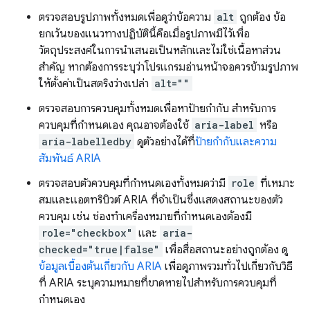
ตรวจสอบรูปภาพทั้งหมดเพื่อดูว่าข้อความ
alt
ถูกต้อง ข้อ
ยกเว้นของแนวทางปฏิบัตินี้คือเมื่อรูปภาพมีไว้เพื่อ
วัตถุประสงค์ในการนำเสนอเป็นหลักและไม่ใช่เนื้อหาส่วน
สําคัญ หากต้องการระบุว่าโปรแกรมอ่านหน้าจอควรข้ามรูปภาพ
ให้ตั้งค่าเป็นสตริงว่างเปล่า
alt=""
ตรวจสอบการควบคุมทั้งหมดเพื่อหาป้ายกำกับ สำหรับการ
ควบคุมที่กำหนดเอง คุณอาจต้องใช้
aria-label
หรือ
aria-labelledby
ดูตัวอย่างได้ที่
ป้ายกำกับและความ
สัมพันธ์ ARIA
ตรวจสอบตัวควบคุมที่กำหนดเองทั้งหมดว่ามี
role
ที่เหมาะ
สมและแอตทริบิวต์ ARIA ที่จำเป็นซึ่งแสดงสถานะของตัว
ควบคุม เช่น ช่องทําเครื่องหมายที่กําหนดเองต้องมี
role="checkbox"
และ
aria-
checked="true|false"
เพื่อสื่อสถานะอย่างถูกต้อง ดู
ข้อมูลเบื้องต้นเกี่ยวกับ ARIA
เพื่อดูภาพรวมทั่วไปเกี่ยวกับวิธี
ที่ ARIA ระบุความหมายที่ขาดหายไปสำหรับการควบคุมที่
กำหนดเอง