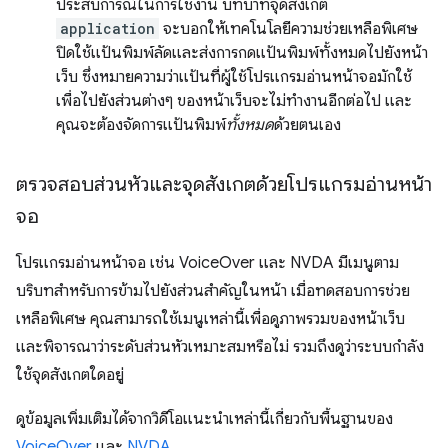
ประสบการณ์ในการใช้งาน บทบาทจุดสังเกต
application
จะบอกให้เทคโนโลยีความช่วยเหลือพิเศษ
ปิดใช้แป้นพิมพ์ลัดและส่งการกดแป้นพิมพ์ทั้งหมดไปยังหน้า
เว็บ ซึ่งหมายความว่าแป้นที่ผู้ใช้โปรแกรมอ่านหน้าจอมักใช้
เพื่อไปยังส่วนต่างๆ ของหน้าเว็บจะไม่ทำงานอีกต่อไป และ
คุณจะต้องจัดการแป้นพิมพ์
ทั้งหมด
ด้วยตนเอง
ตรวจสอบส่วนหัวและจุดสังเกตด้วยโปรแกรมอ่านหน้า
จอ
โปรแกรมอ่านหน้าจอ เช่น VoiceOver และ NVDA มีเมนูตาม
บริบทสำหรับการข้ามไปยังส่วนสำคัญในหน้า เมื่อทดสอบการช่วย
เหลือพิเศษ คุณสามารถใช้เมนูเหล่านี้เพื่อดูภาพรวมของหน้าเว็บ
และพิจารณาว่าระดับส่วนหัวเหมาะสมหรือไม่ รวมถึงดูว่าระบบกำลัง
ใช้จุดสังเกตใดอยู่
ดูข้อมูลเพิ่มเติมได้จากวิดีโอแนะนำเหล่านี้เกี่ยวกับพื้นฐานของ
VoiceOver
และ
NVDA