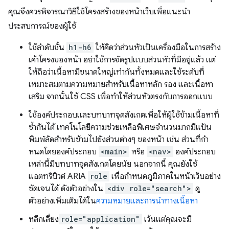
คุณจึงควรพิจารณาวิธีใช้โครงสร้างของหน้าเว็บเพื่อแนะนํา
ประสบการณ์ของผู้ใช้
ใช้ลําดับชั้น
h1-h6
ให้คิดว่าส่วนหัวเป็นเครื่องมือในการสร้าง
เค้าโครงของหน้า อย่าใช้การจัดรูปแบบส่วนหัวที่มีอยู่แล้ว แต่
ให้ถือว่าเนื้อหามีขนาดใหญ่เท่ากันทั้งหมดและใช้ระดับที่
เหมาะสมตามความหมายสำหรับเนื้อหาหลัก รอง และเนื้อหา
เสริม จากนั้นใช้ CSS เพื่อทําให้ส่วนหัวตรงกับการออกแบบ
ใช้องค์ประกอบและบทบาทจุดสังเกตเพื่อให้ผู้ใช้ข้ามเนื้อหาที่
ซ้ำกันได้ เทคโนโลยีความช่วยเหลือพิเศษจํานวนมากมีแป้น
พิมพ์ลัดสําหรับข้ามไปยังส่วนต่างๆ ของหน้า เช่น ส่วนที่กํา
หนดโดยองค์ประกอบ
<main>
หรือ
<nav>
องค์ประกอบ
เหล่านี้มีบทบาทจุดสังเกตโดยนัย นอกจากนี้ คุณยังใช้
แอตทริบิวต์ ARIA
role
เพื่อกำหนดภูมิภาคในหน้าเว็บอย่าง
ชัดเจนได้ ดังตัวอย่างใน
<div role="search">
ดู
ตัวอย่างเพิ่มเติมได้ใน
ความหมายและการนำทางเนื้อหา
หลีกเลี่ยง
role="application"
เว้นแต่คุณจะมี