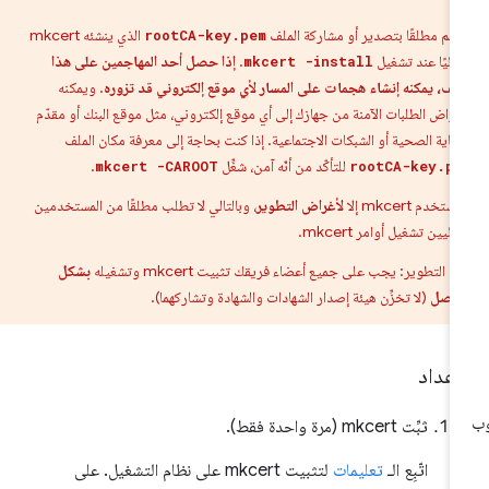
 تقم مطلقًا بتصدير أو مشاركة الملف
الذي ينشئه mkcert
rootCA-key.pem
قائيًا عند تشغيل
.
إذا حصل أحد المهاجمين على هذا
mkcert -install
ملف، يمكنه إنشاء هجمات على المسار لأي موقع إلكتروني قد تزوره
. ويمكنه
تراض الطلبات الآمنة من جهازك إلى أي موقع إلكتروني، مثل موقع البنك أو مقدّم
رعاية الصحية أو الشبكات الاجتماعية. إذا كنت بحاجة إلى معرفة مكان الملف
للتأكّد من أنّه آمن، شغِّل
.
mkcert -CAROOT
rootCA-key.pe
تستخدم mkcert إلا
لأغراض التطوير
، وبالتالي لا تطلب مطلقًا من المستخدمين
هائيين تشغيل أوامر mkcert.
ق التطوير: يجب على جميع أعضاء فريقك تثبيت mkcert وتشغيله
بشكل
فصل
(لا تخزِّن هيئة إصدار الشهادات والشهادة وتشاركهما).
إعداد
ثبِّت mkcert (مرة واحدة فقط).
اتّبِع الـ
تعليمات
لتثبيت mkcert على نظام التشغيل. على