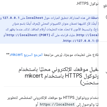
وتوكول HTTPS.
ملاحظة:
في هذه المشاركة، تنطبق العبارات حول
على
و
127.0.0.1
localhost
أيضًا، لأنّ كلتيهما تصفان عنوان الكمبيوتر المحلي (يُعرف أيضًا باسم
عنوان
[
رجاع
). ولتبسيط الأمور، لا تحدّد هذه التعليمات أرقام المنافذ. لذلك، عندما يظهر لك
، عليك قراءته على أنّه
أو
http://localhost:{PORT}
http://localh
.
http://127.0.0.1:{P
اطّلاع على تعليمات موجزة، يُرجى مراجعة
المرجع السريع mkcert
.**
شغيل موقعك الإلكتروني محليًا باستخدام
بروتوكول HTTPS باستخدام mkcert
مستحسَن)
لاستخدام بروتوكول HTTPS مع موقعك الإلكتروني المخصّص للتطوير
ليًا والوصول إلى
https://localhost
أو