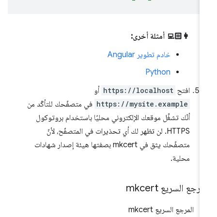
👩🏻‍💻 أمثلة أخرى:
خادم تطوير Angular
Python
افتح
https://localhost
أو
https://mysite.example
في متصفّحك للتأكّد من
أنّك تشغِّل موقعك الإلكتروني محليًا باستخدام بروتوكول
HTTPS. لن تظهر لك أي تحذيرات في المتصفّح، لأنّ
متصفّحك يثق في mkcert بصفتها هيئة إصدار شهادات
محلية.
مرجع السريع mkcert
المرجع السريع mkcert