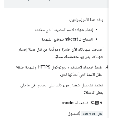
ينفّذ هذا الأمر إجراءَين:
إنشاء شهادة لاسم المضيف الذي حدّدته
السماح لـ mkcert بتوقيع الشهادة
أصبحت شهادتك الآن جاهزة وموقَّعة من قِبل هيئة إصدار
شهادات يثق بها متصفّحك محليًا.
اضبط خادمك لاستخدام بروتوكول HTTPS وشهادة طبقة
النقل الآمنة التي أنشأتها للتو.
تعتمد تفاصيل كيفية إجراء ذلك على الخادم. في ما يلي
بعض الأمثلة:
👩🏻‍💻 باستخدام node:
server.js
(استبدِل