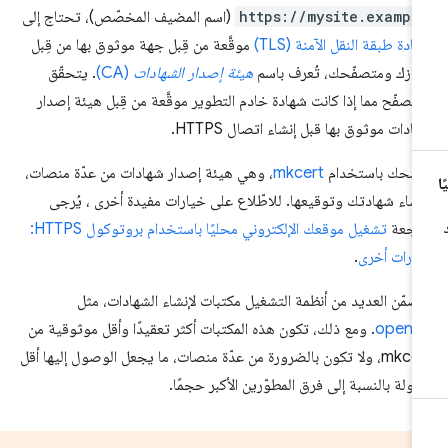
https://mysite.exampl
(اسم المضيف المخصّص)، تحتاج إلى
ادة طبقة النقل الآمنة (TLS)
موقَّعة من قِبل جهة موثوق بها من قِبل
ازك ومتصفّحك، تُعرف باسم
هيئة إصدار الشهادات
(CA)
. يتحقّق
متصفّح مما إذا كانت شهادة خادم التطوير موقَّعة من قِبل هيئة إصدار
ادات موثوق بها قبل إنشاء اتصال HTTPS.
صحك باستخدام
mkcert
، وهي هيئة إصدار شهادات من عدّة منصات،
نشاء شهادتك وتوقيعها. للاطّلاع على خيارات مفيدة أخرى ، يُرجى
اجعة
تشغيل موقعك الإلكتروني محليًا باستخدام بروتوكول HTTPS:
ارات أخرى
.
ضمّن العديد من أنظمة التشغيل مكتبات لإنشاء الشهادات، مثل
openss
. ومع ذلك، تكون هذه المكتبات أكثر تعقيدًا وأقل موثوقية من
mkcert، ولا تكون بالضرورة من عدّة منصات، ما يجعل الوصول إليها أقل
ولة بالنسبة إلى فرق المطوّرين الأكبر حجمًا.