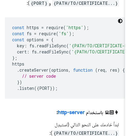
{PATH/TO/CERTIFICATE...}
و
{PORT}
):
const
https
=
require
(
'https'
);
const
fs
=
require
(
'fs'
);
const
options
=
{
key
:
fs
.
readFileSync
(
'{PATH/TO/CERTIFICATE-K
cert
:
fs
.
readFileSync
(
'{PATH/TO/CERTIFICATE-
};
https
.
createServer
(
options
,
function
(
req
,
res
)
{
// server code
})
.
listen
({
PORT
});
👩🏻‍💻 باستخدام
http-server
:
ابدأ خادمك على النحو التالي (استبدِل
):
{PATH/TO/CERTIFICATE...}