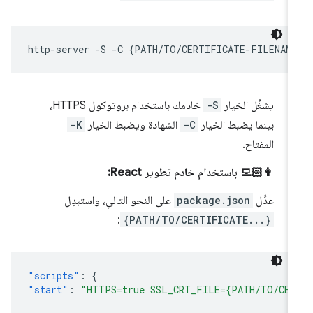
http-server
-S
-C
{
PATH/TO/CERTIFICATE-FILENAM
يشغِّل الخيار
-S
خادمك باستخدام بروتوكول HTTPS،
بينما يضبط الخيار
-C
الشهادة ويضبط الخيار
-K
المفتاح.
👩🏻‍💻 باستخدام خادم تطوير React:
عدِّل
package.json
على النحو التالي، واستبدِل
:
{PATH/TO/CERTIFICATE...}
"scripts"
:
{
"start"
:
"HTTPS=true SSL_CRT_FILE={PATH/TO/CER