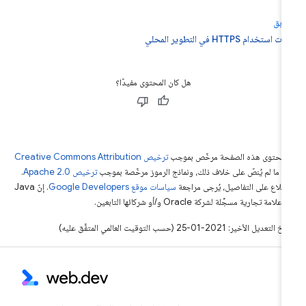
سابق
ت استخدام HTTPS في التطوير المحلي
هل كان المحتوى مفيدًا؟
ّ محتوى هذه الصفحة مرخّص بموجب
ترخيص Creative Commons Attribution
4‏
ما لم يُنصّ على خلاف ذلك، ونماذج الرموز مرخّصة بموجب
ترخيص Apache 2.0‏
.
اطّلاع على التفاصيل، يُرجى مراجعة
سياسات موقع Google Developers‏
. إنّ Java
لامة تجارية مسجَّلة لشركة Oracle و/أو شركائها التابعين.
التعديل الأخير: 2021-01-25 (حسب التوقيت العالمي المتفَّق عليه)