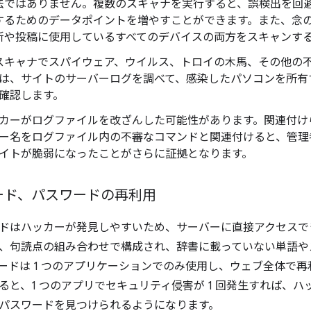
法ではありません。複数のスキャナを実行すると、誤検出を回
するためのデータポイントを増やすことができます。また、念
新や投稿に使用しているすべてのデバイスの両方をスキャンす
 スキャナでスパイウェア、ウイルス、トロイの木馬、その他の
は、サイトのサーバーログを調べて、感染したパソコンを所有
確認します。
カーがログファイルを改ざんした可能性があります。関連付け
ー名をログファイル内の不審なコマンドと関連付けると、管理
イトが脆弱になったことがさらに証拠となります。
ード、パスワードの再利用
ドはハッカーが発見しやすいため、サーバーに直接アクセスで
、句読点の組み合わせで構成され、辞書に載っていない単語や
ードは 1 つのアプリケーションでのみ使用し、ウェブ全体で
ると、1 つのアプリでセキュリティ侵害が 1 回発生すれば、
パスワードを見つけられるようになります。