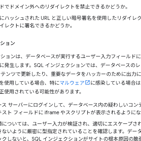
ドでドメイン外へのリダイレクトを禁止できるかどうか。
にハッシュされた URL と正しい暗号署名を使用したリダイ
イレクトに署名できるかどうか。
クション
ェクションは、データベースが実行するユーザー入力フィールド
に発生します。SQL インジェクションでは、データベースの
ンテンツで更新したり、重要なデータをハッカーのために出力
を使用している場合、特に
マルウェア
に感染している場合は
正使用されている可能性があります。
ース サーバーにログインして、データベース内の疑わしいコン
スト フィールドに iframe やスクリプトが表示されるよう
値については、ユーザー入力が検証され、適切にエスケープさ
きないように厳密に型指定されていることを確認します。デー
ックしないと、SQL インジェクションがサイトの根本原因の脆