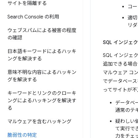
サイトを隔離する
コー
Search Console の利用
適切
リダ
ウェブスパムによる被害の程度
の確認
SQL インジェ
日本語キーワードによるハッキ
SQL インジ
ングを解決する
追加できる場合
意味不明な内容によるハッキン
マルウェア コ
グを解決する
でデータベース
ってサイトが不
キーワードとリンクのクローキ
ングによるハッキングを解決す
データベ
る
通常のテキ
疑わしい
マルウェアを含むハッキング
て実行で
脆弱性の特定
力をチェ