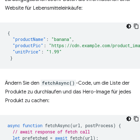
Website für Lebensmitteleinkäufe:
{
"productName"
:
"banana"
,
"productPic"
:
"https://cdn.example.com/product_im
"unitPrice"
:
"1.99"
}
Ändern Sie den
fetchAsync()
-Code, um die Liste der
Produkte zu durchlaufen und das Hero-Image für jedes
Produkt zu cachen:
async
function
fetchAsync
(
url
,
postProcess
)
{
// await response of fetch call
let
prefetched
=
await
fetch
(
url
);