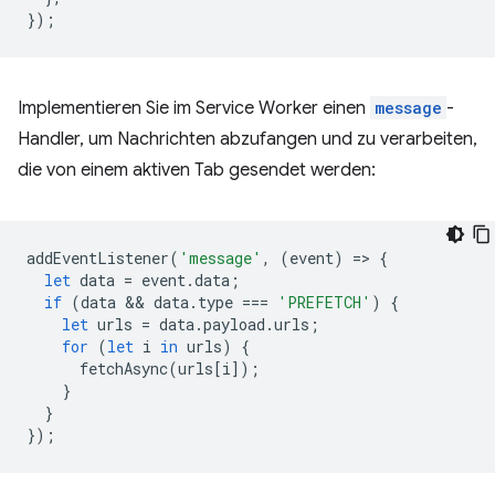
});
Implementieren Sie im Service Worker einen
message
-
Handler, um Nachrichten abzufangen und zu verarbeiten,
die von einem aktiven Tab gesendet werden:
addEventListener
(
'message'
,
(
event
)
=
>
{
let
data
=
event
.
data
;
if
(
data
 && 
data
.
type
===
'PREFETCH'
)
{
let
urls
=
data
.
payload
.
urls
;
for
(
let
i
in
urls
)
{
fetchAsync
(
urls
[
i
]);
}
}
});