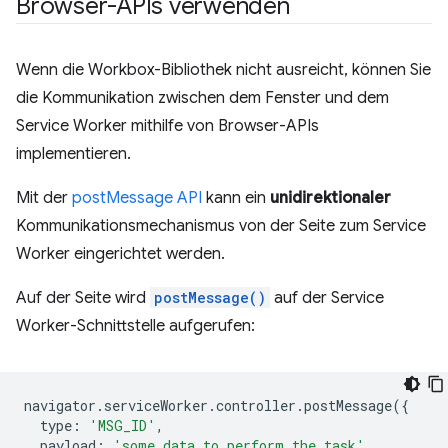
Browser-APIs verwenden
Wenn die Workbox-Bibliothek nicht ausreicht, können Sie
die Kommunikation zwischen dem Fenster und dem
Service Worker mithilfe von Browser-APIs
implementieren.
Mit der
postMessage API
kann ein
unidirektionaler
Kommunikationsmechanismus von der Seite zum Service
Worker eingerichtet werden.
Auf der Seite wird
postMessage()
auf der Service
Worker-Schnittstelle aufgerufen:
navigator
.
serviceWorker
.
controller
.
postMessage
({
type
:
'MSG_ID'
,
payload
:
'some data to perform the task'
,