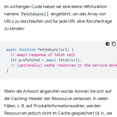
Im vorherigen Code haben wir eine kleine Hilfsfunktion
namens
fetchAsync()
eingeführt, um das Array von
URLs zu durchlaufen und für jede URL eine Abrufanfrage
zu senden:
async
function
fetchAsync
(
url
)
{
// await response of fetch call
let
prefetched
=
await
fetch
(
url
);
// (optionally) cache resources in the service wor
}
Wenn die Antwort abgerufen wurde, können Sie sich auf
die Caching-Header der Ressource verlassen. In vielen
Fällen, z. B. auf Produktinformationsseiten, werden
Ressourcen jedoch nicht im Cache gespeichert (d. h., sie