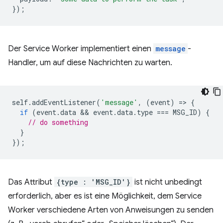
});
Der Service Worker implementiert einen
message
-
Handler, um auf diese Nachrichten zu warten.
self
.
addEventListener
(
'message'
,
(
event
)
=
>
{
if
(
event
.
data
 && 
event
.
data
.
type
===
MSG_ID
)
{
// do something
}
});
Das Attribut
{type : 'MSG_ID'}
ist nicht unbedingt
erforderlich, aber es ist eine Möglichkeit, dem Service
Worker verschiedene Arten von Anweisungen zu senden