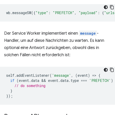
wb
.
messageSW
({
"type"
:
"PREFETCH"
,
"payload"
:
{
"urls
Der Service Worker implementiert einen
message
-
Handler, um auf diese Nachrichten zu warten. Es kann
optional eine Antwort zurückgeben, obwohl dies in
solchen Fällen nicht erforderlich ist:
self
.
addEventListener
(
'message'
,
(
event
)
=
>
{
if
(
event
.
data
 && 
event
.
data
.
type
===
'PREFETCH'
)
// do something
}
});