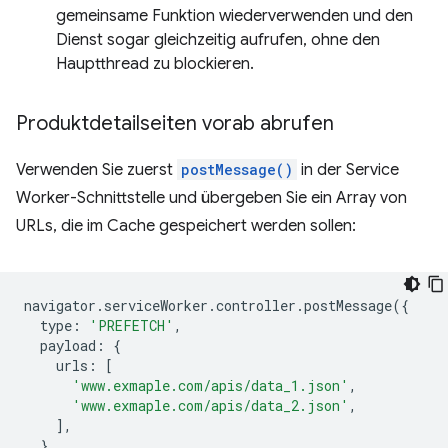
gemeinsame Funktion wiederverwenden und den
Dienst sogar gleichzeitig aufrufen, ohne den
Hauptthread zu blockieren.
Produktdetailseiten vorab abrufen
Verwenden Sie zuerst
postMessage()
in der Service
Worker-Schnittstelle und übergeben Sie ein Array von
URLs, die im Cache gespeichert werden sollen:
navigator
.
serviceWorker
.
controller
.
postMessage
({
type
:
'PREFETCH'
,
payload
:
{
urls
:
[
'www.exmaple.com/apis/data_1.json'
,
'www.exmaple.com/apis/data_2.json'
,
],
},