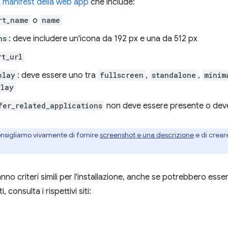
n
manifest della web app
che include:
rt_name
o
name
ns
: deve includere un'icona da 192 px e una da 512 px
rt_url
play
: deve essere uno tra
fullscreen
,
standalone
,
minim
rlay
fer_related_applications
non deve essere presente o dev
onsigliamo vivamente di fornire
screenshot e una descrizione
e di crear
nno criteri simili per l'installazione, anche se potrebbero esser
, consulta i rispettivi siti: