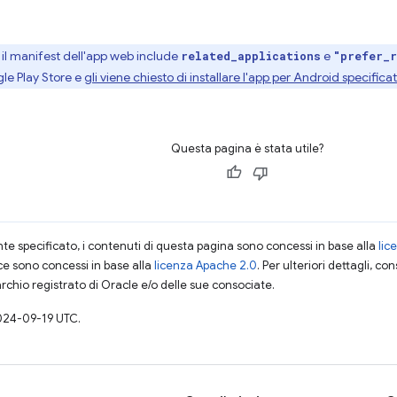
 il manifest dell'app web include
e
related_applications
"prefer_r
gle Play Store e
gli viene chiesto di installare l'app per Android specifica
Questa pagina è stata utile?
 specificato, i contenuti di questa pagina sono concessi in base alla
lic
ce sono concessi in base alla
licenza Apache 2.0
. Per ulteriori dettagli, co
rchio registrato di Oracle e/o delle sue consociate.
024-09-19 UTC.