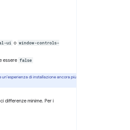
al-ui
o
window-controls-
e essere
false
e un'esperienza di installazione ancora più
ci differenze minime. Per i