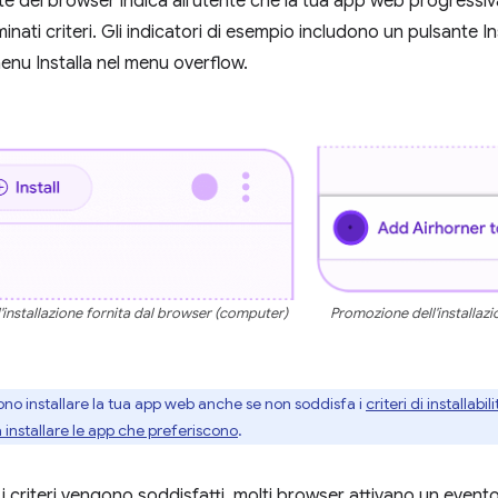
e dei browser indica all'utente che la tua app web progressiv
nati criteri. Gli indicatori di esempio includono un pulsante Inst
enu Installa nel menu overflow.
installazione fornita dal browser (computer)
Promozione dell'installazi
sono installare la tua app web anche se non soddisfa i
criteri di installabili
 installare le app che preferiscono
.
 i criteri vengono soddisfatti, molti browser attivano un event