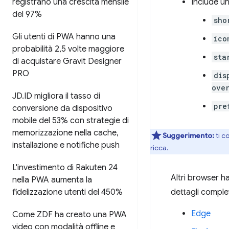
Include u
registrano una crescita mensile
del 97%
sho
Gli utenti di PWA hanno una
ico
probabilità 2
,
5 volte maggiore
sta
di acquistare Gravit Designer
PRO
dis
ove
JD
.
ID migliora il tasso di
pre
conversione da dispositivo
mobile del 53% con strategie di
memorizzazione nella cache
,
Suggerimento:
ti c
installazione e notifiche push
ricca.
L'investimento di Rakuten 24
Altri browser ha
nella PWA aumenta la
dettagli completi
fidelizzazione utenti del 450%
Edge
Come ZDF ha creato una PWA
video con modalità offline e