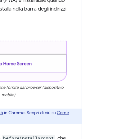
a (PWA) è installabile quando
alla nella barra degli indirizzi
one fornita dal browser (dispositivo
mobile)
tà
in Chrome. Scopri di più su
Come
o
beforeinstallprompt
, che