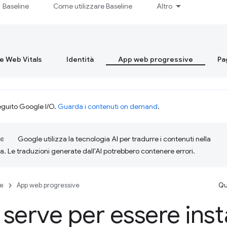
Baseline
Come utilizzare Baseline
Altro
re Web Vitals
Identità
App web progressive
Pa
eguito Google I/O.
Guarda i contenuti on demand
.
Google utilizza la tecnologia AI per tradurre i contenuti nella
ta. Le traduzioni generate dall'AI potrebbero contenere errori.
se
App web progressive
Qu
serve per essere insta