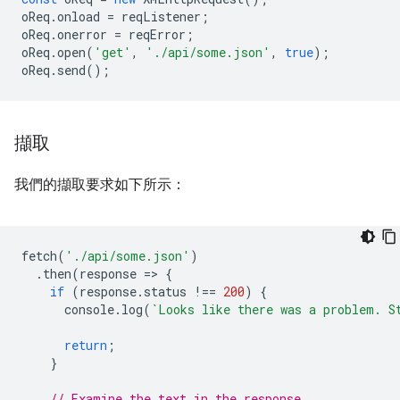
oReq
.
onload
=
reqListener
;
oReq
.
onerror
=
reqError
;
oReq
.
open
(
'get'
,
'./api/some.json'
,
true
);
oReq
.
send
();
擷取
我們的擷取要求如下所示：
fetch
(
'./api/some.json'
)
.
then
(
response
=
>
{
if
(
response
.
status
!==
200
)
{
console
.
log
(
`Looks like there was a problem. S
return
;
}
// Examine the text in the response