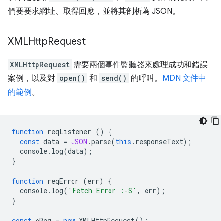
們要要求網址、取得回應，並將其剖析為 JSON。
XMLHttp
Request
XMLHttpRequest
需要兩個事件監聽器來處理成功和錯誤
案例，以及對
open()
和
send()
的呼叫。
MDN 文件中
的範例
。
function
reqListener
()
{
const
data
=
JSON
.
parse
(
this
.
responseText
);
console
.
log
(
data
);
}
function
reqError
(
err
)
{
console
.
log
(
'Fetch Error :-S'
,
err
);
}
const
oReq
=
new
XMLHttpRequest
();