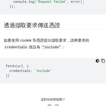
console
.
log
(
'Request failed'
,
error
);
});
透過擷取要求傳送憑證
如要使用 cookie 等憑證提出擷取要求，請將要求的
credentials
值設為
"include"
：
fetch
(
url
,
{
credentials
:
'include'
})
這對你有幫助嗎？