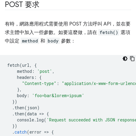
POST 要求
有時，網路應用程式需要使用 POST 方法呼叫 API，並在要
求主體中加入一些參數。如要這麼做，請在
fetch()
選項
中設定
method
和
body
參數：
fetch
(
url
,
{
method
:
'post'
,
headers
:
{
"Content-type"
:
"application/x-www-form-urlenc
},
body
:
'foo=bar&lorem=ipsum'
})
.
then
(
json
)
.
then
(
data
=
>
{
console
.
log
(
'Request succeeded with JSON respons
})
.
catch
(
error
=
>
{