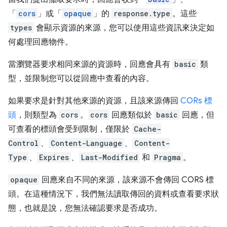
「
cors
」或「
opaque
」的
response.type
。這些
types
會顯示資源的來源，您可以使用這些資訊來決定如
何處理回應物件。
當瀏覽器要求相同來源的資源時，回應會具有
basic
類
型，並限制您可以從回應中查看的內容。
如果要求是針對其他來源的資源，且該來源傳回
CORs 標
頭
，則類型為
cors
。
cors
回應類似於
basic
回應，但
可查看的標頭會受到限制，僅限於
Cache-
Control
、
Content-Language
、
Content-
Type
、
Expires
、
Last-Modified
和
Pragma
。
opaque
回應來自不同的來源，該來源不會傳回 CORS 標
頭。在這種情況下，我們無法讀取傳回的資料或查看要求狀
態，也就是說，您無法確認要求是否成功。