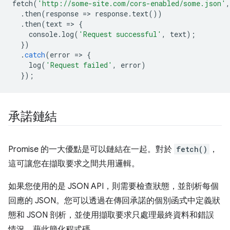
fetch
(
'http://some-site.com/cors-enabled/some.json'
,
.
then
(
response
=
>
response
.
text
())
.
then
(
text
=
>
{
console
.
log
(
'Request successful'
,
text
);
})
.
catch
(
error
=
>
{
log
(
'Request failed'
,
error
)
});
承諾鏈結
Promise 的一大優點是可以鏈結在一起。對於
fetch()
，
這可讓您在擷取要求之間共用邏輯。
如果您使用的是 JSON API，則需要檢查狀態，並剖析每個
回應的 JSON。您可以透過在傳回承諾的個別函式中定義狀
態和 JSON 剖析，並使用擷取要求只處理最終資料和錯誤
情況，藉此簡化程式碼。