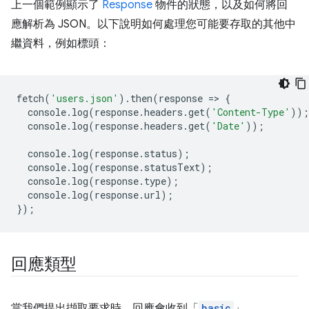
上一個範例顯示了
Response
物件的狀態，以及如何將回
應解析為 JSON。以下說明如何處理您可能要存取的其他中
繼資料，例如標頭：
fetch
(
'users.json'
).
then
(
response
=
>
{
console
.
log
(
response
.
headers
.
get
(
'Content-Type'
));
console
.
log
(
response
.
headers
.
get
(
'Date'
));
console
.
log
(
response
.
status
);
console
.
log
(
response
.
statusText
);
console
.
log
(
response
.
type
);
console
.
log
(
response
.
url
);
});
回應類型
當我們提出擷取要求時，回應會收到「
basic
」、