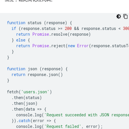
function
status
(
response
)
{
if
(
response
.
status
>
=
200
 && 
response
.
status
 < 
30
return
Promise
.
resolve
(
response
)
}
else
{
return
Promise
.
reject
(
new
Error
(
response
.
statusT
}
}
function
json
(
response
)
{
return
response
.
json
()
}
fetch
(
'users.json'
)
.
then
(
status
)
.
then
(
json
)
.
then
(
data
=
>
{
console
.
log
(
'Request succeeded with JSON respons
}).
catch
(
error
=
>
{
console
.
log
(
'Request failed'
,
error
);