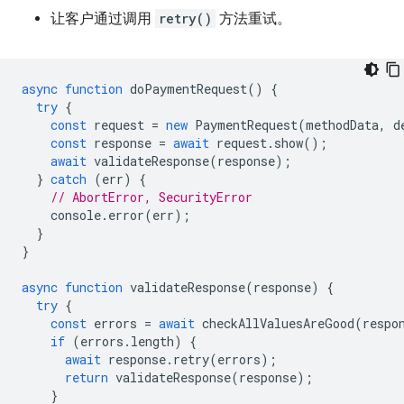
让客户通过调用
retry()
方法重试。
async
function
doPaymentRequest
()
{
try
{
const
request
=
new
PaymentRequest
(
methodData
,
d
const
response
=
await
request
.
show
();
await
validateResponse
(
response
);
}
catch
(
err
)
{
// AbortError, SecurityError
console
.
error
(
err
);
}
}
async
function
validateResponse
(
response
)
{
try
{
const
errors
=
await
checkAllValuesAreGood
(
respo
if
(
errors
.
length
)
{
await
response
.
retry
(
errors
);
return
validateResponse
(
response
);
}