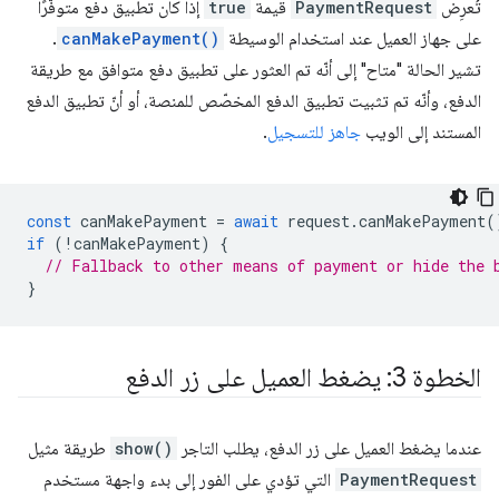
تُعرِض
PaymentRequest
قيمة
true
إذا كان تطبيق دفع متوفّرًا
على جهاز العميل عند استخدام الوسيطة
canMakePayment()
.
تشير الحالة "متاح" إلى أنّه تم العثور على تطبيق دفع متوافق مع طريقة
الدفع، وأنّه تم تثبيت تطبيق الدفع المخصّص للمنصة، أو أنّ تطبيق الدفع
المستند إلى الويب
جاهز للتسجيل
.
const
canMakePayment
=
await
request
.
canMakePayment
(
if
(
!
canMakePayment
)
{
// Fallback to other means of payment or hide the 
}
الخطوة 3: يضغط العميل على زر الدفع
عندما يضغط العميل على زر الدفع، يطلب التاجر
show()
طريقة مثيل
PaymentRequest
التي تؤدي على الفور إلى بدء واجهة مستخدم