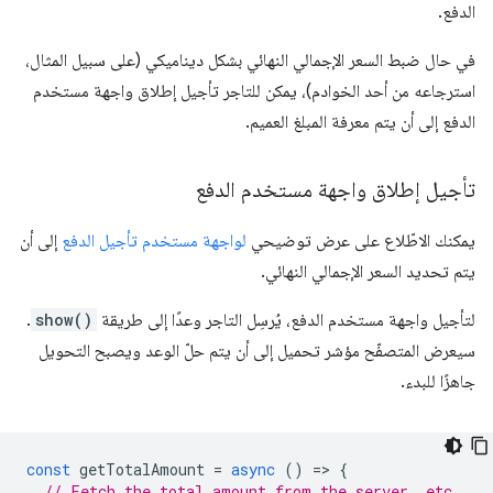
الدفع.
في حال ضبط السعر الإجمالي النهائي بشكل ديناميكي (على سبيل المثال،
استرجاعه من أحد الخوادم)، يمكن للتاجر تأجيل إطلاق واجهة مستخدم
الدفع إلى أن يتم معرفة المبلغ العميم.
تأجيل إطلاق واجهة مستخدم الدفع
يمكنك الاطّلاع على عرض توضيحي
لواجهة مستخدم تأجيل الدفع
إلى أن
يتم تحديد السعر الإجمالي النهائي.
لتأجيل واجهة مستخدم الدفع، يُرسِل التاجر وعدًا إلى طريقة
show()
.
سيعرض المتصفّح مؤشر تحميل إلى أن يتم حلّ الوعد ويصبح التحويل
جاهزًا للبدء.
const
getTotalAmount
=
async
()
=
>
{
// Fetch the total amount from the server, etc.