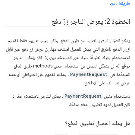
طريقة دفع
.
الخطوة 2: يعرض التاجر زرّ دفع
يمكن للتجّار توفير العديد من طرق الدفع، ولكن يجب عليهم فقط تقديم
أزرار الدفع للطرق التي يمكن للعميل استخدامها. إنّ عرض زر دفع غير قابل
للاستخدام يترك انطباعًا سيئًا لدى المستخدمين. إذا كان بإمكان التاجر
توقّع أنّه لن يتمكّن العميل من استخدام إحدى methods طرق الدفع
المحدّدة في
PaymentRequest
، يمكنه تقديم حل احتياطي أو عدم
عرض هذا الزر على الإطلاق.
باستخدام مثيل
PaymentRequest
، يمكن للتاجر الاستعلام عمّا إذا
كان العميل لديه تطبيق الدفع متاحًا.
هل يملك العميل تطبيق الدفع؟