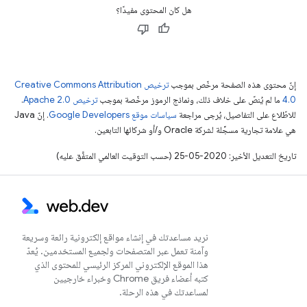
هل كان المحتوى مفيدًا؟
إنّ محتوى هذه الصفحة مرخّص بموجب
ترخيص Creative Commons Attribution
4.0‏
ما لم يُنصّ على خلاف ذلك، ونماذج الرموز مرخّصة بموجب
ترخيص Apache 2.0‏
.
للاطّلاع على التفاصيل، يُرجى مراجعة
سياسات موقع Google Developers‏
. إنّ Java
هي علامة تجارية مسجَّلة لشركة Oracle و/أو شركائها التابعين.
تاريخ التعديل الأخير: 2020-05-25 (حسب التوقيت العالمي المتفَّق عليه)
نريد مساعدتك في إنشاء مواقع إلكترونية رائعة وسريعة
وآمنة تعمل عبر المتصفحات ولجميع المستخدمين. يُعدّ
هذا الموقع الإلكتروني المركز الرئيسي للمحتوى الذي
كتبه أعضاء فريق Chrome وخبراء خارجيين
لمساعدتك في هذه الرحلة.