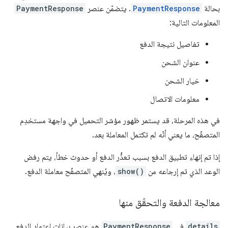
بحالة
PaymentResponse
. يتضمّن عنصر
PaymentResponse
المعلومات التالية:
تفاصيل نتيجة الدفع
عنوان الشحن
خيار الشحن
معلومات الاتصال
في هذه المرحلة، قد يستمر ظهور مؤشر التحميل في واجهة مستخدِم
المتصفّح، ما يعني أنّه لم تكتمل المعاملة بعد.
إذا تم إنهاء تطبيق الدفع بسبب تعذُّر الدفع أو حدوث خطأ، يتم رفض
الوعد الذي تم إرجاعه من
show()
، ويُنهي المتصفّح معاملة الدفع.
معالجة الدفعة والتحقّق منها
details
في
PaymentResponse
هو عنصر بيانات اعتماد الدفع