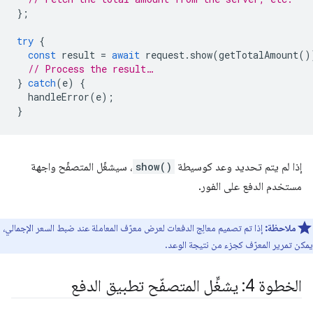
};
try
{
const
result
=
await
request
.
show
(
getTotalAmount
()
// Process the result…
}
catch
(
e
)
{
handleError
(
e
);
}
إذا لم يتم تحديد وعد كوسيطة
show()
، سيشغّل المتصفّح واجهة
مستخدم الدفع على الفور.
ملاحظة:
إذا تم تصميم معالِج الدفعات لعرض معرّف المعاملة عند ضبط السعر الإجمالي،
يمكن تمرير المعرّف كجزء من نتيجة الوعد.
الخطوة 4: يشغِّل المتصفّح تطبيق الدفع