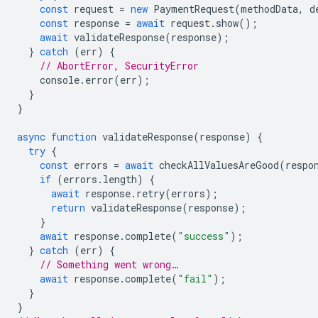
const
request
=
new
PaymentRequest
(
methodData
,
d
const
response
=
await
request
.
show
();
await
validateResponse
(
response
);
}
catch
(
err
)
{
// AbortError, SecurityError
console
.
error
(
err
);
}
}
async
function
validateResponse
(
response
)
{
try
{
const
errors
=
await
checkAllValuesAreGood
(
respo
if
(
errors
.
length
)
{
await
response
.
retry
(
errors
);
return
validateResponse
(
response
);
}
await
response
.
complete
(
"success"
);
}
catch
(
err
)
{
// Something went wrong…
await
response
.
complete
(
"fail"
);
}
}