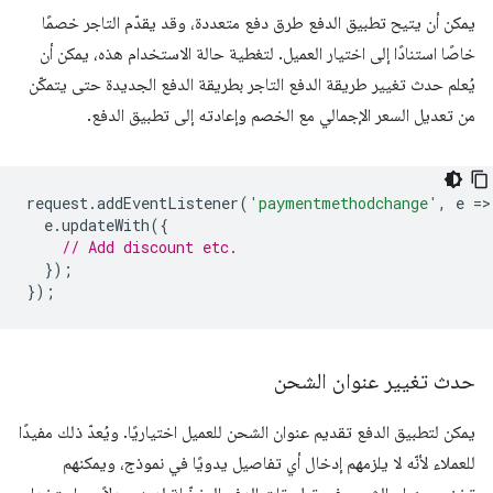
يمكن أن يتيح تطبيق الدفع طرق دفع متعددة، وقد يقدّم التاجر خصمًا
خاصًا استنادًا إلى اختيار العميل. لتغطية حالة الاستخدام هذه، يمكن أن
يُعلم حدث تغيير طريقة الدفع التاجر بطريقة الدفع الجديدة حتى يتمكّن
من تعديل السعر الإجمالي مع الخصم وإعادته إلى تطبيق الدفع.
request
.
addEventListener
(
'paymentmethodchange'
,
e
=
>
e
.
updateWith
({
// Add discount etc.
});
});
حدث تغيير عنوان الشحن
يمكن لتطبيق الدفع تقديم عنوان الشحن للعميل اختياريًا. ويُعدّ ذلك مفيدًا
للعملاء لأنّه لا يلزمهم إدخال أي تفاصيل يدويًا في نموذج، ويمكنهم