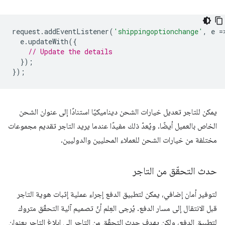
request
.
addEventListener
(
'shippingoptionchange'
,
e
=
e
.
updateWith
({
// Update the details
});
});
يمكن للتاجر تعديل خيارات الشحن ديناميكيًا استنادًا إلى عنوان الشحن
الخاص بالعميل أيضًا. ويُعدّ ذلك مفيدًا عندما يريد التاجر تقديم مجموعات
مختلفة من خيارات الشحن للعملاء المحليين والدوليين.
حدث التحقّق من التاجر
لتوفير أمان إضافي، يمكن لتطبيق الدفع إجراء عملية إثبات هوية التاجر
قبل الانتقال إلى مسار الدفع. يُرجى العِلم أنّ تصميم آلية التحقّق متروك
لتطبيق الدفع، ولكن يهدف حدث التحقّق من التاجر إلى إبلاغ التاجر بعنوان