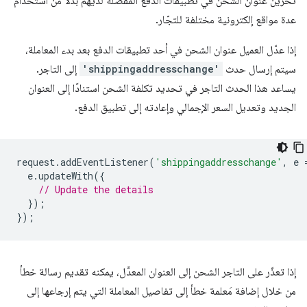
تخزين عنوان الشحن في تطبيقات الدفع المفضّلة لديهم بدلاً من استخدام
عدة مواقع إلكترونية مختلفة للتجّار.
إذا عدّل العميل عنوان الشحن في أحد تطبيقات الدفع بعد بدء المعاملة،
سيتم إرسال حدث
'shippingaddresschange'
إلى التاجر.
يساعد هذا الحدث التاجر في تحديد تكلفة الشحن استنادًا إلى العنوان
الجديد وتعديل السعر الإجمالي وإعادته إلى تطبيق الدفع.
request
.
addEventListener
(
'shippingaddresschange'
,
e
e
.
updateWith
({
// Update the details
});
});
إذا تعذّر على التاجر الشحن إلى العنوان المعدَّل، يمكنه تقديم رسالة خطأ
من خلال إضافة مَعلمة خطأ إلى تفاصيل المعاملة التي يتم إرجاعها إلى