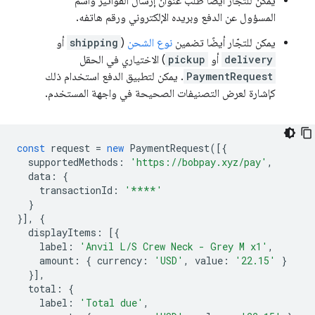
يمكن للتجّار أيضًا طلب عنوان إرسال الفواتير واسم
المسؤول عن الدفع وبريده الإلكتروني ورقم هاتفه.
يمكن للتجّار أيضًا تضمين
نوع الشحن
(
shipping
أو
delivery
أو
pickup
) الاختياري في الحقل
PaymentRequest
. يمكن لتطبيق الدفع استخدام ذلك
كإشارة لعرض التصنيفات الصحيحة في واجهة المستخدم.
const
request
=
new
PaymentRequest
([{
supportedMethods
:
'https://bobpay.xyz/pay'
,
data
:
{
transactionId
:
'****'
}
}],
{
displayItems
:
[{
label
:
'Anvil L/S Crew Neck - Grey M x1'
,
amount
:
{
currency
:
'USD'
,
value
:
'22.15'
}
}],
total
:
{
label
:
'Total due'
,