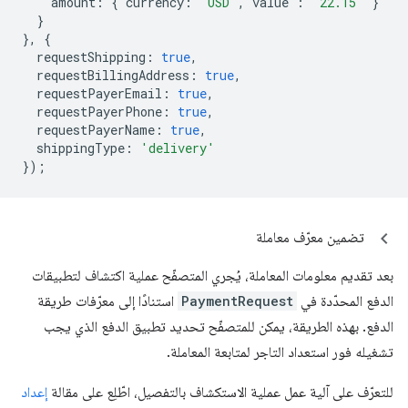
amount
:
{
currency
:
'USD'
,
value
:
'22.15'
}
}
},
{
requestShipping
:
true
,
requestBillingAddress
:
true
,
requestPayerEmail
:
true
,
requestPayerPhone
:
true
,
requestPayerName
:
true
,
shippingType
:
'delivery'
});
تضمين معرّف معاملة
بعد تقديم معلومات المعاملة، يُجري المتصفّح عملية اكتشاف لتطبيقات
الدفع المحدّدة في
PaymentRequest
استنادًا إلى معرّفات طريقة
الدفع. بهذه الطريقة، يمكن للمتصفّح تحديد تطبيق الدفع الذي يجب
تشغيله فور استعداد التاجر لمتابعة المعاملة.
للتعرّف على آلية عمل عملية الاستكشاف بالتفصيل، اطّلِع على مقالة
إعداد