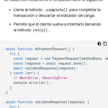
Llama al método
.complete()
para completar la
transacción y descartar el indicador de carga.
Permite que el cliente vuelva a intentarlo llamando
al método
retry()
.
async
function
doPaymentRequest
()
{
try
{
const
request
=
new
PaymentRequest
(
methodData
,
d
const
response
=
await
request
.
show
();
await
validateResponse
(
response
);
}
catch
(
err
)
{
// AbortError, SecurityError
console
.
error
(
err
);
}
}
async
function
validateResponse
(
response
)
{
try
{