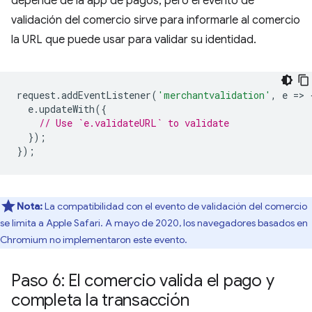
depende de la app de pagos, pero el evento de
validación del comercio sirve para informarle al comercio
la URL que puede usar para validar su identidad.
request
.
addEventListener
(
'merchantvalidation'
,
e
=
>
e
.
updateWith
({
// Use `e.validateURL` to validate
});
});
Nota:
La compatibilidad con el evento de validación del comercio
se limita a Apple Safari. A mayo de 2020, los navegadores basados en
Chromium no implementaron este evento.
Paso 6: El comercio valida el pago y
completa la transacción