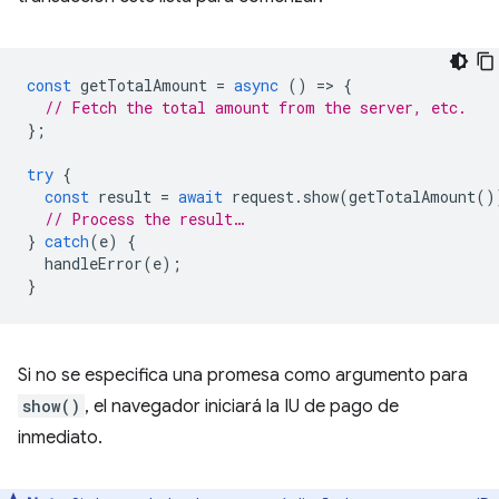
const
getTotalAmount
=
async
()
=
>
{
// Fetch the total amount from the server, etc.
};
try
{
const
result
=
await
request
.
show
(
getTotalAmount
()
// Process the result…
}
catch
(
e
)
{
handleError
(
e
);
}
Si no se especifica una promesa como argumento para
show()
, el navegador iniciará la IU de pago de
inmediato.