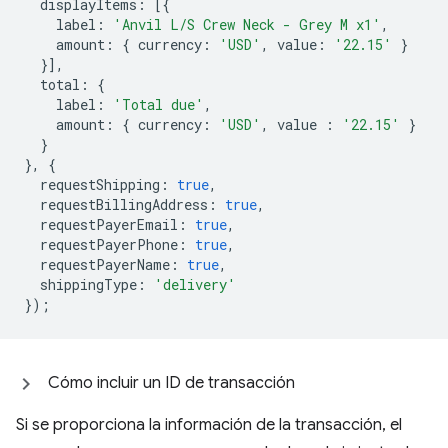
displayItems
:
[{
label
:
'Anvil L/S Crew Neck - Grey M x1'
,
amount
:
{
currency
:
'USD'
,
value
:
'22.15'
}
}],
total
:
{
label
:
'Total due'
,
amount
:
{
currency
:
'USD'
,
value
:
'22.15'
}
}
},
{
requestShipping
:
true
,
requestBillingAddress
:
true
,
requestPayerEmail
:
true
,
requestPayerPhone
:
true
,
requestPayerName
:
true
,
shippingType
:
'delivery'
});
Cómo incluir un ID de transacción
Si se proporciona la información de la transacción, el