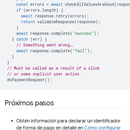
const
errors
=
await
checkAllValuesAreGood
(
respo
if
(
errors
.
length
)
{
await
response
.
retry
(
errors
);
return
validateResponse
(
response
);
}
await
response
.
complete
(
"success"
);
}
catch
(
err
)
{
// Something went wrong…
await
response
.
complete
(
"fail"
);
}
}
// Must be called as a result of a click
// or some explicit user action.
doPaymentRequest
();
Próximos pasos
Obtén información para declarar un identificador
de forma de pago en detalle en
Cómo configurar