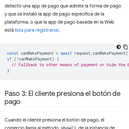
detectó una app de pago que admite la forma de pago
y que se instaló la app de pago específica de la
plataforma, o que la app de pago basada en la Web
está
lista para registrarse
.
const
canMakePayment
=
await
request
.
canMakePayment
(
if
(
!
canMakePayment
)
{
// Fallback to other means of payment or hide the 
}
Paso 3: El cliente presiona el botón de
pago
Cuando el cliente presiona el botón de pago, el
comercio llama al método
show()
de la instancia de