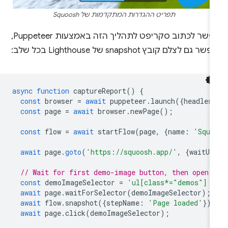
תפריט ההגדרות המתקדמות של Squoosh
אפשר לכתוב סקריפט לתהליך הזה באמצעות Puppeteer,
שר גם לצלם קובץ snapshot של Lighthouse בכל שלב:
async
function
captureReport
()
{
const
browser
=
await
puppeteer
.
launch
({
headles
const
page
=
await
browser
.
newPage
();
const
flow
=
await
startFlow
(
page
,
{
name
:
'Squo
await
page
.
goto
(
'https://squoosh.app/'
,
{
waitUn
// Wait for first demo-image button, then open 
const
demoImageSelector
=
'ul[class*="demos"] b
await
page
.
waitForSelector
(
demoImageSelector
);
await
flow
.
snapshot
({
stepName
:
'Page loaded'
});
await
page
.
click
(
demoImageSelector
);