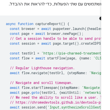
משתמשים עם שתי הפעולות, כדי להראות את ההבדל.
async
function
captureReport
()
{
const
browser
=
await
puppeteer
.
launch
({
headles
const
page
=
await
browser
.
newPage
();
// Get a session handle to be able to send prot
const
session
=
await
page
.
target
().
createCDPSe
const
testUrl
=
'https://pie-charmed-treatment.
const
flow
=
await
startFlow
(
page
,
{
name
:
'CLS 
// Regular Lighthouse navigation.
await
flow
.
navigate
(
testUrl
,
{
stepName
:
'Naviga
// Navigate and scroll timespan.
await
flow
.
startTimespan
({
stepName
:
'Navigate a
await
page
.
goto
(
testUrl
,
{
waitUntil
:
'networkid
// We need the ability to scroll like a user. T
// https://chromedevtools.github.io/devtools-pr
await
session
.
send
(
'Input.synthesizeScrollGestu