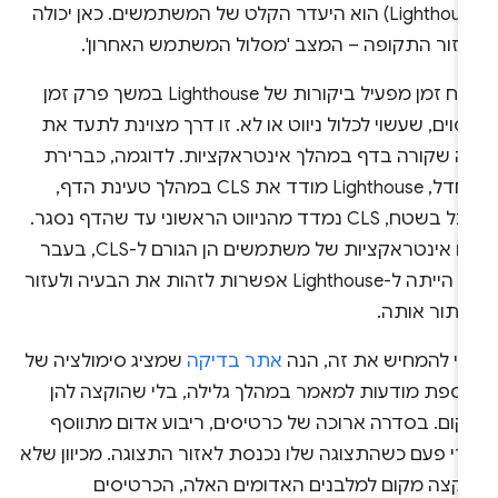
Lighthouse) הוא היעדר הקלט של המשתמשים. כאן יכולה
עזור התקופה – המצב 'מסלול המשתמש האחרון'.
טווח זמן מפעיל ביקורות של Lighthouse במשך פרק זמן
וים, שעשוי לכלול ניווט או לא. זו דרך מצוינת לתעד את
ה שקורה בדף במהלך אינטראקציות. לדוגמה, כברירת
מחדל, Lighthouse מודד את CLS במהלך טעינת הדף,
אבל בשטח, CLS נמדד מהניווט הראשוני עד שהדף נסגר.
אם אינטראקציות של משתמשים הן הגורם ל-CLS, בעבר
לא הייתה ל-Lighthouse אפשרות לזהות את הבעיה ולעזור
פתור אותה.
די להמחיש את זה, הנה
אתר בדיקה
שמציג סימולציה של
וספת מודעות למאמר במהלך גלילה, בלי שהוקצה להן
קום. בסדרה ארוכה של כרטיסים, ריבוע אדום מתווסף
די פעם כשהתצוגה שלו נכנסת לאזור התצוגה. מכיוון שלא
וקצה מקום למלבנים האדומים האלה, הכרטיסים