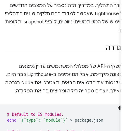
אורך התהליך. במדריך הזה נסביר על המצבים החדשים
של Lighthouse שאפשר למדוד בהם חלקים שונים בתהליכי
השימוש של המשתמשים: ניווטים, קובצי snapshot ותקופות
ן.
גדרה
ממשקי ה-API של מסלולי המשתמשים עדיין נמצאים
בתצוגה מקדימה, אבל הם זמינים ב-Lighthouse כבר היום.
כדי לנסות את הדמואים הבאים, תצטרכו את Node בגרסה
ה ומריצים בה את הפקודה:
# Default to ES modules.
echo
'{"type": "module"}'
 > 
package.json
