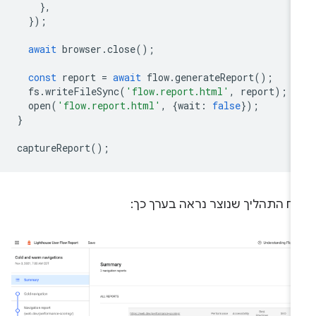
},
});
await
browser
.
close
();
const
report
=
await
flow
.
generateReport
();
fs
.
writeFileSync
(
'flow.report.html'
,
report
);
open
(
'flow.report.html'
,
{
wait
:
false
});
}
captureReport
();
וח התהליך שנוצר נראה בערך כך: