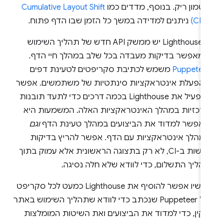
טמון ריק. בנוסף, מדדים כמו
ניתנים למדידה במשך כל הזמן שבו הדף פתוח.
ל-Lighthouse יש ממשק API חדש של תהליך השימוש
מאפשר בדיקות מעבדה בכל שלב במהלך חיי הדף.
Puppetee
משמש לכתיבת סקריפטים לטעינת דפים
להפעלת אינטראקציות סינתטיות של משתמשים. אפשר
להפעיל את Lighthouse בכמה דרכים כדי לתעד תובנות
רכזיות במהלך האינטראקציות האלה. המשמעות היא
אפשר למדוד את הביצועים במהלך טעינת הדף
וגם
מהלך אינטראקציות עם הדף. אפשר להריץ בדיקות
נגישות ב-CI, לא רק בתצוגה הראשונית אלא עמוק בתוך
הליך התשלום, כדי לוודא שלא חלה נסיגה.
עכשיו אפשר להוסיף את Lighthouse כמעט לכל סקריפט
של Puppeteer שנכתב כדי לוודא שתהליך השימוש באתר
קין, כדי למדוד את הביצועים ואת השיטות המומלצות