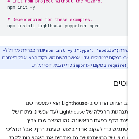
# Init npm project without the wizard.
npm
init
-y

# Dependencies for these examples.
npm
install
lighthouse
puppeteer
השורה
,
יוגדר כברירת מחדל ל-
npm init -y
{"type": "module"}
CommonJS במקום למודולים. עדיין אפשר להשתמש בקוד הבא, אבל תצטרכו
-
במקום ל-
כדי להביא יחסי תלות.
import
require()
יווטים
מצב הניווט החדש ב-Lighthouse הוא למעשה שם
להתנהגות הרגילה של Lighthouse (עד עכשיו): ניתוח של
עינת הדף בפעם הראשונה. זהו המצב שבו צריך
השתמש כדי לעקוב אחרי ביצועי טעינת הדף, אבל תהליכי
שימוש של המשתמשים גם פותחים את האפשרות לקבל