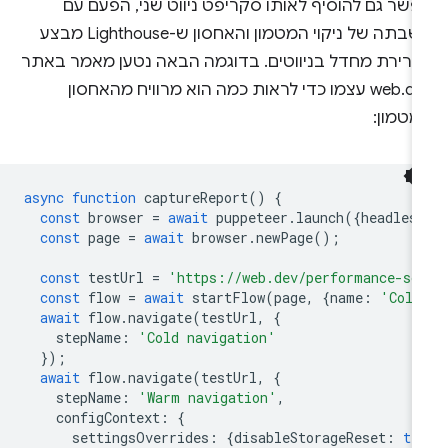
פשר גם להוסיף לאותו סקריפט ניווט שני, הפעם עם
השבתה של ניקוי המטמון והאחסון ש-Lighthouse מבצע
ברירת מחדל בניווטים. בדוגמה הבאה נטען מאמר באתר
web.dev עצמו כדי לראות כמה הוא מרוויח מהאחסון
מטמון:
async
function
captureReport
()
{
const
browser
=
await
puppeteer
.
launch
({
headles
const
page
=
await
browser
.
newPage
();
const
testUrl
=
'https://web.dev/performance-sc
const
flow
=
await
startFlow
(
page
,
{
name
:
'Cold
await
flow
.
navigate
(
testUrl
,
{
stepName
:
'Cold navigation'
});
await
flow
.
navigate
(
testUrl
,
{
stepName
:
'Warm navigation'
,
configContext
:
{
settingsOverrides
:
{
disableStorageReset
:
tr