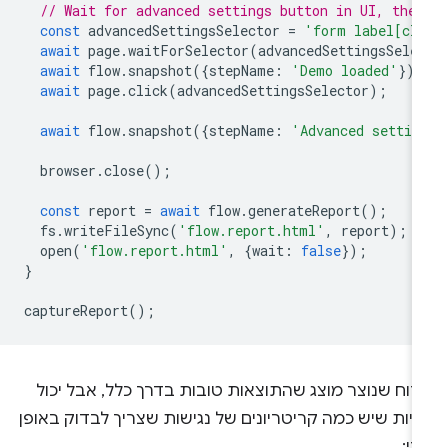
// Wait for advanced settings button in UI, the
const
advancedSettingsSelector
=
'form label[cl
await
page
.
waitForSelector
(
advancedSettingsSele
await
flow
.
snapshot
({
stepName
:
'Demo loaded'
});
await
page
.
click
(
advancedSettingsSelector
);
await
flow
.
snapshot
({
stepName
:
'Advanced settin
browser
.
close
();
const
report
=
await
flow
.
generateReport
();
fs
.
writeFileSync
(
'flow.report.html'
,
report
);
open
(
'flow.report.html'
,
{
wait
:
false
});
}
captureReport
();
דוח שנוצר מוצג שהתוצאות טובות בדרך כלל, אבל יכול
יות שיש כמה קריטריונים של נגישות שצריך לבדוק באופן
ני: