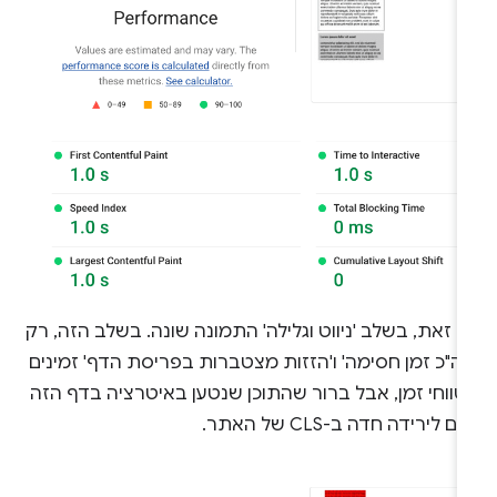
 זאת, בשלב 'ניווט וגלילה' התמונה שונה. בשלב הזה, רק
ה"כ זמן חסימה' ו'הזזות מצטברות בפריסת הדף' זמינים
טווחי זמן, אבל ברור שהתוכן שנטען באיטרציה בדף הזה
רם לירידה חדה ב-CLS של האתר.