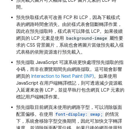
預先載入圖片可大幅降低 LCP 圖片元素的 LCP 時
間。
預先快取樣式表可改善 FCP 和 LCP，因為下載樣式
表的網路時間會消失。由於樣式表會阻斷轉譯作業，
因此在預先擷取時，樣式表可以降低 LCP。如果後續
網頁的 LCP 元素是使用
background-image
屬性要
求的 CSS 背景圖片，系統也會將圖片當做預先載入樣
式表格的依附資源進行預先載入。
預先擷取 JavaScript 可讓系統更快處理預先擷取的指
令碼，而非在瀏覽期間先由網路擷取。這可能會影響
網頁的
Interaction to Next Paint (INP)
。如果使用
JavaScript 在用戶端轉譯標記，則可透過減少資源載
入延遲來改善 LCP，並提早執行包含網頁 LCP 元素的
標記用戶端轉譯作業。
預先擷取目前網頁未使用的網路字型，可以消除版面
配置偏移。在使用
font-display: swap;
的情況
下，系統會移除字型交換期間，因此可加快文字轉譯
速度，並消除版面配置位移。如果日後的網頁使用預