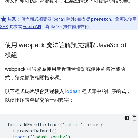
析文件即可找到資源提示，在某些情況下可提供小幅改善。
注意：
所有新式瀏覽器 (Safari 除外)
都支援
。您可以使用
prefetch
XHR
要求或
Fetch API
，為 Safari 實作備用技術。
使用 webpack 魔法註解預先擷取 Java
Script
模組
webpack 可讓您為使用者近期會造訪或使用的路徑或函
式，預先擷取相關指令碼。
以下程式碼片段會延遲載入
lodash
程式庫中的排序函式，
以便排序表單提交的一組數字：
form
.
addEventListener
(
"submit"
,
e
=
>
{
e
.
preventDefault
()
import
(
'lodash.sortby'
)