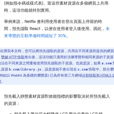
(例如指令碼或樣式表)。當這些素材資源在多個網頁上共用
時，這項功能就特別實用。
舉例來說，Netflix 會利用使用者在登出頁面上停留的時
間，預先擷取 React，以便在使用者登入後使用。因此，
未
來導覽的互動準備時間縮短了 30%
。
在撰寫本文時，您可以將預先擷取的資源，共用在不同來源所提供的網頁
。
雙鍵 HTTP 快取
推出後，這項功能只適用於頂層導覽和相同來源的子資源
無法在不同來源之間重複使用預先擷取的子資源。也就是說，如果
a.com
入資源
，該資源就不會出現在
快取中。部分瀏
b.com/library.js
c.com
(例如以 WebKit 為基礎的瀏覽器) 已為所有第三方網域
分割快取和 HTML5 
間
。
預先載入靜態素材資源對效能指標的影響取決於所預先載入
的資源：