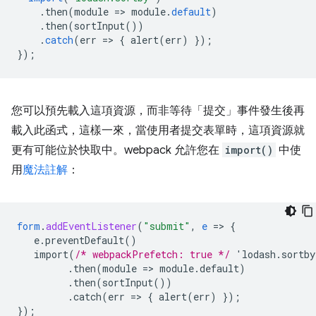
.
then
(
module
=
>
module
.
default
)
.
then
(
sortInput
())
.
catch
(
err
=
>
{
alert
(
err
)
});
});
您可以預先載入這項資源，而非等待「提交」事件發生後再
載入此函式，這樣一來，當使用者提交表單時，這項資源就
更有可能位於快取中。webpack 允許您在
import()
中使
用
魔法註解
：
form
.
addEventListener
(
"submit"
,
e
=
>
{
e.preventDefault()
import(
/* webpackPrefetch: true */
'lodash.sortb
.then(module
=
>
module.default)
.then(sortInput())
.catch(err
=
>
{
alert(err)
}
);
}
);