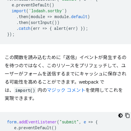
e
.
preventDefault
()
import
(
'lodash.sortby'
)
.
then
(
module
=
>
module
.
default
)
.
then
(
sortInput
())
.
catch
(
err
=
>
{
alert
(
err
)
});
});
この関数を読み込むために「送信」イベントが発生するの
を待つのではなく、このリソースをプリフェッチして、ユ
ーザーがフォームを送信するまでにキャッシュに保存され
る可能性を高めることができます。webpack で
は、
import()
内の
マジック コメント
を使用してこれを
実現できます。
form
.
addEventListener
(
"submit"
,
e
=
>
{
e.preventDefault()