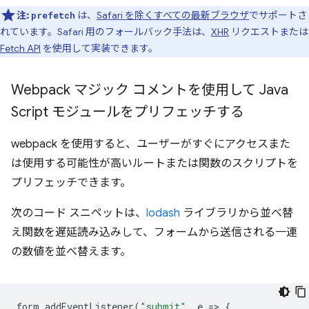
注:
は、
Safari を除くすべての最新ブラウザ
でサポートさ
prefetch
れています。Safari 用のフォールバック手法は、
XHR
リクエストまたは
Fetch API
を使用して実装できます。
Webpack マジック コメントを使用して Java
Script モジュールをプリフェッチする
webpack を使用すると、ユーザーがすぐにアクセスまた
は使用する可能性が高いルートまたは関数のスクリプトを
プリフェッチできます。
次のコード スニペットは、
lodash
ライブラリから並べ替
え関数を遅延読み込みして、フォームから送信される一連
の数値を並べ替えます。
form
.
addEventListener
(
"submit"
,
e
=
>
{