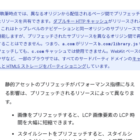
執筆時点では、異なるオリジンから配信されるページ間でプリフェッチ
たリソースを共有できます。
ダブルキー HTTP キャッシュ
がリリースされ
、これはトップレベルのナビゲーションと同一オリジンのサブリソース
機能しますが、プリフェッチされたサブリソースを異なるオリジン間で
することはできません。つまり、
がリソース
a.com
b.com/library.js
フェッチしても、
キャッシュでは使用できません。WebKit ベース
c.com
ウザなど、一部のブラウザでは、すべてのサードパーティ ドメインの
キ
と HTML5 ストレージをパーティショニング
しています。
静的アセットのプリフェッチがパフォーマンス指標に与え
る影響は、プリフェッチされるリソースによって異なりま
す。
画像をプリフェッチすると、LCP 画像要素の LCP 時
間を大幅に短縮できます。
スタイルシートをプリフェッチすると、スタイルシ