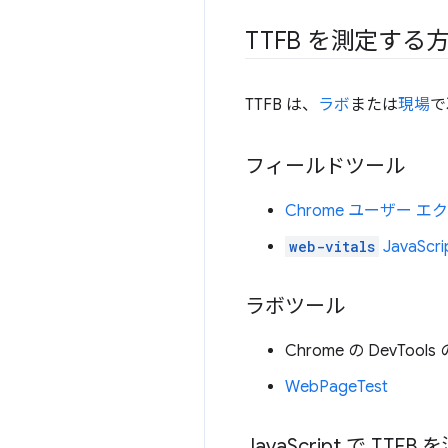
TTFB を測定する
TTFB は、
ラボ
または
現場
で
フィールドツール
Chrome ユーザー 
web-vitals
JavaSc
ラボツール
Chrome の DevTools 
WebPageTest
Java
Script で TTFB