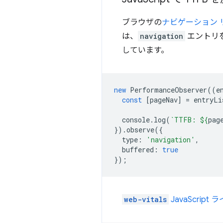
ブラウザの
ナビゲーション 
は、
navigation
エントリ
しています。
new
PerformanceObserver
((
e
const
[
pageNav
]
=
entryLi
console
.
log
(
`TTFB: 
${
pag
}).
observe
({
type
:
'navigation'
,
buffered
:
true
});
web-vitals
JavaScript