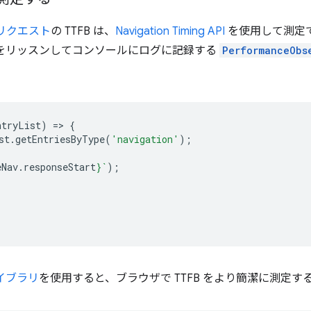
リクエスト
の TTFB は、
Navigation Timing API
を使用して測定
をリッスンしてコンソールにログに記録する
PerformanceObs
ntryList
)
=
>
{
st
.
getEntriesByType
(
'navigation'
);
eNav
.
responseStart
}
`
);
 ライブラリ
を使用すると、ブラウザで TTFB をより簡潔に測定す