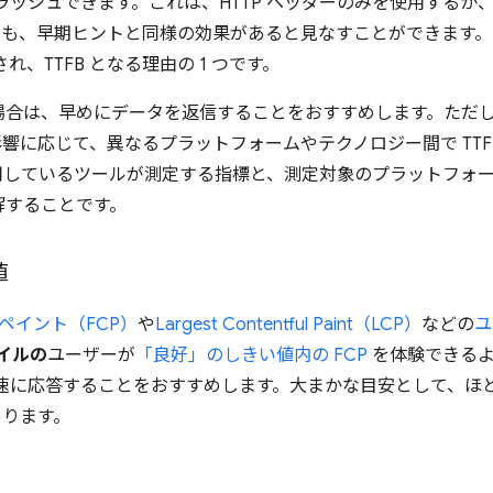
ラッシュできます。これは、HTTP ヘッダーのみを使用するか
らも、早期ヒントと同様の効果があると見なすことができます。
れ、TTFB となる理由の 1 つです。
場合は、早めにデータを返信することをおすすめします。ただ
る影響に応じて、異なるプラットフォームやテクノロジー間で TT
用しているツールが測定する指標と、測定対象のプラットフォ
解することです。
値
ペイント（FCP）
や
Largest Contentful Paint（LCP）
などの
ユ
タイルの
ユーザーが
「良好」のしきい値内の FCP
を体験できるよ
速に応答することをおすすめします。大まかな目安として、ほとん
あります。