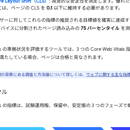
ve Layout Shift（CLS）
:
視覚的な安定性
を測定します。優れた
は、ページの CLS を
0.1
以下に維持する必要があります。
ザーに対してこれらの指標の推奨される目標値を確実に達成す
デバイスに分割されたページ読み込みの
75 パーセンタイル
を測
itals の準拠状況を評価するツールでは、3 つの Core Web Vita
満たしている場合、ページは合格と見なされます。
項の背景にある調査と方法論について詳しくは、
ウェブに関する主な指
クル
 Vitals の指標は、試験運用版、保留中、安定版の 3 つのフェ