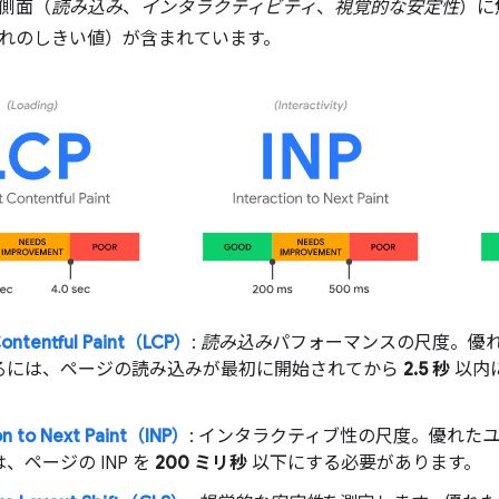
の側面（
読み込み
、
インタラクティビティ
、
視覚的な安定性
）に
れのしきい値）が含まれています。
Contentful Paint（LCP）
:
読み込み
パフォーマンスの尺度。優れ
るには、ページの読み込みが最初に開始されてから
2.5 秒
以内に
on to Next Paint（INP）
: インタラクティブ性
の尺度。優れたユ
、ページの INP を
200 ミリ秒
以下にする必要があります。