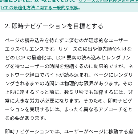
詳細については、以下をご覧ください。
リソースの読み込み遅延を解
と
LCP の最適化方法に関する一般的な誤解
。
2
.
即時ナビゲーションを目標とする
ページの読み込みを待たずに済むのが理想的なユーザー
エクスペリエンスです。リソースの検出や優先順位付けな
どの LCP の最適化は、LCP 要素の読み込みとレンダリン
グを待つユーザーの時間を短縮するのに効果的ですが、ネ
ットワーク経由でバイトが読み込まれ、ページにレンダリ
ングされるまでの時間には物理的な限界があります。その
上限に達するずっと前に、数ミリ秒でも短縮するには、非
常に大きな労力が必要になります。そのため、即時ナビゲ
ーションを実現するには、まったく異なるアプローチをと
る必要があります。
即時ナビゲーションでは、ユーザーがページに移動する
前