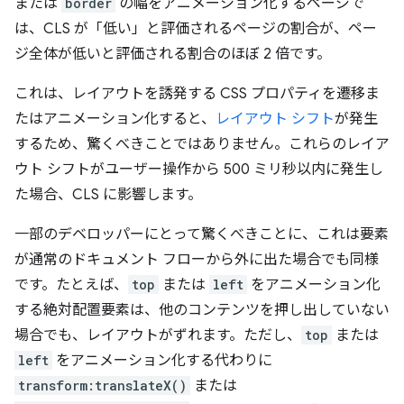
または
border
の幅をアニメーション化するページで
は、CLS が「低い」と評価されるページの割合が、ペー
ジ全体が低いと評価される割合のほぼ 2 倍です。
これは、レイアウトを誘発する CSS プロパティを遷移ま
たはアニメーション化すると、
レイアウト シフト
が発生
するため、驚くべきことではありません。
これらのレイア
ウト シフトがユーザー操作から 500 ミリ秒以内に発生し
た場合、CLS に影響します。
一部のデベロッパーにとって驚くべきことに、これは要素
が通常のドキュメント フローから外に出た場合でも同様
です。たとえば、
top
または
left
をアニメーション化
する絶対配置要素は、他のコンテンツを押し出していない
場合でも、レイアウトがずれます。ただし、
top
または
left
をアニメーション化する代わりに
transform:translateX()
または