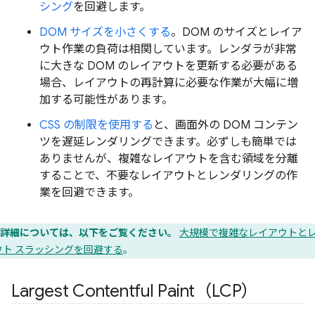
シング
を回避します。
DOM サイズを小さくする
。DOM のサイズとレイア
ウト作業の負荷は相関しています。レンダラが非常
に大きな DOM のレイアウトを更新する必要がある
場合、レイアウトの再計算に必要な作業が大幅に増
加する可能性があります。
CSS の制限を使用する
と、画面外の DOM コンテン
ツを遅延レンダリングできます。必ずしも簡単では
ありませんが、複雑なレイアウトを含む領域を分離
することで、不要なレイアウトとレンダリングの作
業を回避できます。
詳細については、以下をご覧ください。
大規模で複雑なレイアウトと
ウト スラッシングを回避する
。
Largest Contentful Paint（LCP）