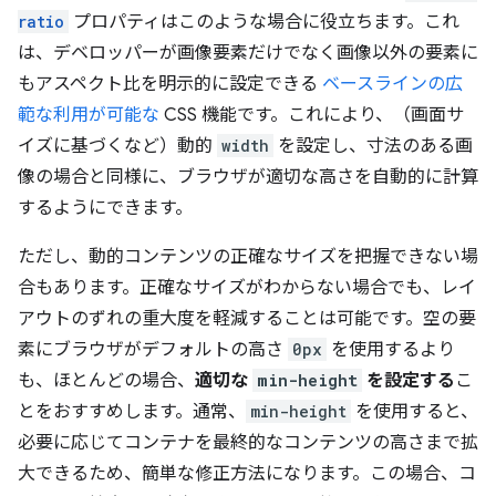
ratio
プロパティはこのような場合に役立ちます。これ
は、デベロッパーが画像要素だけでなく画像以外の要素に
もアスペクト比を明示的に設定できる
ベースラインの広
範な利用が可能な
CSS 機能です。これにより、（画面サ
イズに基づくなど）動的
width
を設定し、寸法のある画
像の場合と同様に、ブラウザが適切な高さを自動的に計算
するようにできます。
ただし、動的コンテンツの正確なサイズを把握できない場
合もあります。正確なサイズがわからない場合でも、レイ
アウトのずれの重大度を軽減することは可能です。空の要
素にブラウザがデフォルトの高さ
0px
を使用するより
も、ほとんどの場合、
適切な
min-height
を設定する
こ
とをおすすめします。通常、
min-height
を使用すると、
必要に応じてコンテナを最終的なコンテンツの高さまで拡
大できるため、簡単な修正方法になります。この場合、コ