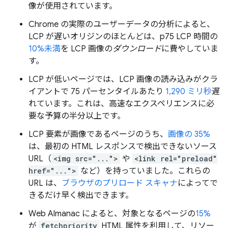
像が使用されています。
Chrome の実際のユーザーデータの分析によると、
LCP が遅いオリジンのほとんどは、p75 LCP 時間の
10%未満
を LCP 画像の
ダウンロード
に費やしていま
す。
LCP が低いページでは、LCP 画像の読み込みがクラ
イアントで 75 パーセンタイルあたり
1,290 ミリ秒
遅
れています。これは、高速なエクスペリエンスに必
要な予算の半分以上です。
LCP 要素が画像であるページのうち、
画像の 35%
は、最初の HTML レスポンスで検出できないソース
URL（
<img src="...">
や
<link rel="preload"
href="...">
など）を持っていました。これらの
URL は、
ブラウザのプリロード スキャナ
によってで
きるだけ早く検出できます。
Web Almanac によると、対象となるページの
15%
が
fetchpriority
HTML 属性を利用して、リソー