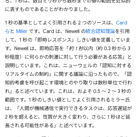
ろ、1 秒は、数百ミリ秒から数秒までの値の範囲を近似的
に表すものであることがわかりました。
1 秒の基準としてよく引用される 2 つのソースは、
Card
ら
と
Miller
です。Card は、Newell の
統合認知理論
を引用
して、1 秒の「即時レスポンス」しきい値を定義していま
す。Newell は、即時応答を「
約 1 秒
以内（約 0.3 秒から 3
秒程度）に何らかの刺激に対して行う必要がある応答」と
説明しています。これは、ニューウェルの「認知に対する
リアルタイムの制約」に関する議論に沿ったもので、「認
知的考慮を呼び起こす環境とのやり取りは数秒単位で行わ
れ」ると述べています。これは、およそ 0.5 ～ 2 ～ 3 秒の
範囲です。1 秒のしきい値としてよく引用されるミラー氏
は、「人間が機械通信で実行できるタスクは、応答遅延が
2 秒を超えると、性質が大きく変わり、さらに 1 秒ほど延
長される可能性がある」と述べています。