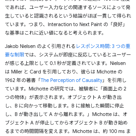
であれば、ユーザー入力などの関連するソースによって発
生していると認識されるという結論がほぼ一貫して得られ
ています。つまり、Interaction to Next Paint の「良好」
な基準はこれに近い値になると考えられます。
Jakob Nielsen のよく引用される
レスポンス時間: 3 つの重
要な制限
では、システムが即座に反応しているとユーザー
が感じる上限として 0.1 秒が定義されています。Nielsen
は Miller と Card を引用しており、彼らは Michotte の
1962 年の著書「
The Perception of Causality
」を引用し
ています。Michotte の研究では、被験者に「画面上の 2
つの物体」が表示されます。オブジェクト A が動き出
し、B に向かって移動します。B に接触した瞬間に停止
し、B が動き出して A から離れます。」Michotte は、オ
ブジェクト A が停止してからオブジェクト B が動き始め
るまでの時間間隔を変えます。Michotte は、約 100 ms ま