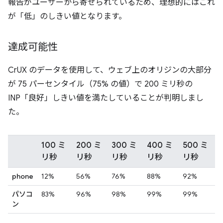
報告がユーザーから寄せられているため、理想的にはこれ
が「低」のしきい値となります。
達成可能性
CrUX のデータを使用して、ウェブ上のオリジンの大部分
が 75 パーセンタイル（75% の値）で 200 ミリ秒の
INP「良好」しきい値を満たしていることが判明しまし
た。
100 ミ
200 ミ
300 ミ
400 ミ
500 ミ
リ秒
リ秒
リ秒
リ秒
リ秒
phone
12%
56%
76%
88%
92%
パソコ
83%
96%
98%
99%
99%
ン