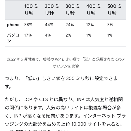
100 ミ
200 ミ
300 ミ
400 ミ
500 ミ
リ秒
リ秒
リ秒
リ秒
リ秒
phone
88%
44%
24%
12%
8%
パソコ
17%
4%
2%
1%
1%
ン
2022 年 5 月時点で、候補の INP しきい値で「低」と分類された CrUX
オリジンの割合
つまり、「低い」しきい値を 300 ミリ秒に設定できま
す。
ただし、LCP や CLS とは異なり、INP は人気度と逆相関
の関係にあります。人気の高いサイトは複雑な場合が多
く、INP が高くなる傾向があります。インターネット ブラ
ウジングの大部分を占める上位 10,000 サイトを見ると、