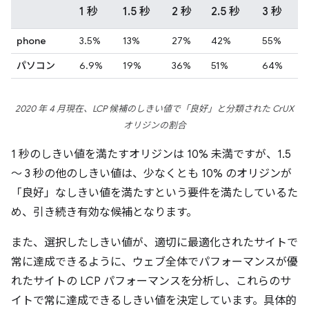
1 秒
1.5 秒
2 秒
2.5 秒
3 秒
phone
3.5%
13%
27%
42%
55%
パソコン
6.9%
19%
36%
51%
64%
2020 年 4 月現在、LCP 候補のしきい値で「良好」と分類された CrUX
オリジンの割合
1 秒のしきい値を満たすオリジンは 10% 未満ですが、1.5
～ 3 秒の他のしきい値は、少なくとも 10% のオリジンが
「良好」なしきい値を満たすという要件を満たしているた
め、引き続き有効な候補となります。
また、選択したしきい値が、適切に最適化されたサイトで
常に達成できるように、ウェブ全体でパフォーマンスが優
れたサイトの LCP パフォーマンスを分析し、これらのサ
イトで常に達成できるしきい値を決定しています。具体的