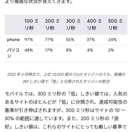
より複雑な状況が見えてきます。
100 ミ
200 ミ
300 ミ
400 ミ
500 ミ
リ秒
リ秒
リ秒
リ秒
リ秒
phone
97%
77%
55%
37%
24%
パソコ
48%
17%
8%
4%
2%
ン
2022 年 5 月時点で、上位 10,000 個の CrUX オリジンのうち、候補の
INP しきい値で「低」と分類されたオリジンの割合
モバイルでは、300 ミリ秒の「低」しきい値では、人気の
あるサイトのほとんどが「低」に分類され、達成可能性の
基準が引き伸ばされますが、500 ミリ秒はサイトの 10 ～
30% の範囲に適しています。また、200 ミリ秒の「良
好」しきい値は、これらのサイトにとっても厳しい基準で