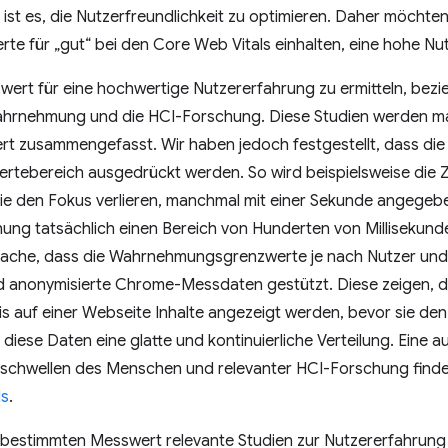
 ist es, die Nutzerfreundlichkeit zu optimieren. Daher möchten
rte für „gut“ bei den Core Web Vitals einhalten, eine hohe Nut
ert für eine hochwertige Nutzererfahrung zu ermitteln, bezie
hrnehmung und die HCI-Forschung. Diese Studien werden ma
rt zusammengefasst. Wir haben jedoch festgestellt, dass die
ertebereich ausgedrückt werden. So wird beispielsweise die Ze
sie den Fokus verlieren, manchmal mit einer Sekunde angege
hung tatsächlich einen Bereich von Hunderten von Millisekun
tsache, dass die Wahrnehmungsgrenzwerte je nach Nutzer und 
d anonymisierte Chrome-Messdaten gestützt. Diese zeigen, da
is auf einer Webseite Inhalte angezeigt werden, bevor sie d
 diese Daten eine glatte und kontinuierliche Verteilung. Eine 
hwellen des Menschen und relevanter HCI-Forschung finde
ls
.
 bestimmten Messwert relevante Studien zur Nutzererfahrung 