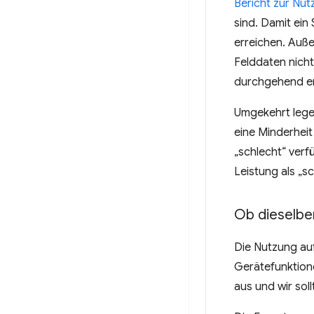
Bericht zur Nu
sind. Damit ein
erreichen. Auß
Felddaten nicht
durchgehend er
Umgekehrt legen
eine Minderheit
„schlecht“ verf
Leistung als „sc
Ob dieselben
Die Nutzung au
Gerätefunktione
aus und wir sol