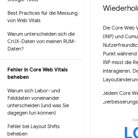
Wiederhol
Best Practices für die Messung
von Web Vitals
Die Core Web Vi
Warum unterscheiden sich die
(INP) und Cumul
Cr
UX-Daten von meinen RUM-
Nutzerfreundli
Daten?
Punkt während d
INP misst die R
Fehler in Core Web Vitals
interagieren. De
beheben
Layoutänderung
Warum sich Labor- und
Jedem Core Web
Felddaten voneinander
„verbesserungsw
unterscheiden (und was Sie
dagegen tun können)
Fehler bei Layout Shifts
beheben