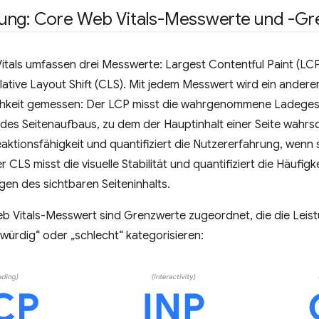
ung: Core Web Vitals-Messwerte und -Gr
tals umfassen drei Messwerte: Largest Contentful Paint (LCP)
ative Layout Shift (CLS). Mit jedem Messwert wird ein andere
chkeit gemessen: Der LCP misst die wahrgenommene Ladegesc
es Seitenaufbaus, zu dem der Hauptinhalt einer Seite wahrsc
eaktionsfähigkeit und quantifiziert die Nutzererfahrung, wenn s
r CLS misst die visuelle Stabilität und quantifiziert die Häufig
en des sichtbaren Seiteninhalts.
 Vitals-Messwert sind Grenzwerte zugeordnet, die die Leistu
ürdig“ oder „schlecht“ kategorisieren: