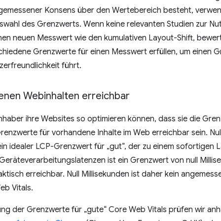
angemessener Konsens über den Wertebereich besteht, verwend
uswahl des Grenzwerts. Wenn keine relevanten Studien zur Nut
 einen neuen Messwert wie den kumulativen Layout-Shift, bewer
schiedene Grenzwerte für einen Messwert erfüllen, um einen Gr
zerfreundlichkeit führt.
enen Webinhalten erreichbar
haber ihre Websites so optimieren können, dass sie die Grenz
enzwerte für vorhandene Inhalte im Web erreichbar sein. Null 
ein idealer LCP-Grenzwert für „gut“, der zu einem sofortigen
eräteverarbeitungslatenzen ist ein Grenzwert von null Millis
aktisch erreichbar. Null Millisekunden ist daher kein angemess
b Vitals.
ung der Grenzwerte für „gute“ Core Web Vitals prüfen wir a