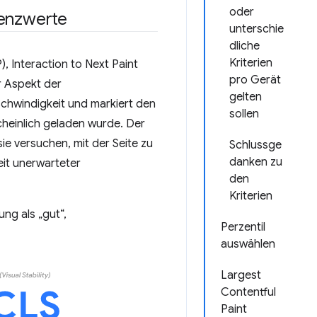
oder
enzwerte
unterschie
dliche
Kriterien
, Interaction to Next Paint
pro Gerät
r Aspekt der
gelten
hwindigkeit und markiert den
sollen
heinlich geladen wurde. Der
ie versuchen, mit der Seite zu
Schlussge
danken zu
keit unerwarteter
den
Kriterien
ng als „gut“,
Perzentil
auswählen
Largest
Contentful
Paint