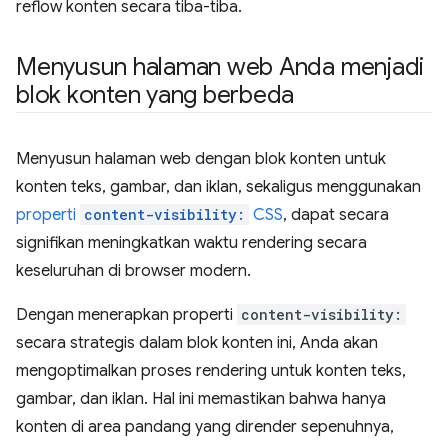
reflow konten secara tiba-tiba.
Menyusun halaman web Anda menjadi
blok konten yang berbeda
Menyusun halaman web dengan blok konten untuk
konten teks, gambar, dan iklan, sekaligus menggunakan
properti
content-visibility:
CSS
, dapat secara
signifikan meningkatkan waktu rendering secara
keseluruhan di browser modern.
Dengan menerapkan properti
content-visibility:
secara strategis dalam blok konten ini, Anda akan
mengoptimalkan proses rendering untuk konten teks,
gambar, dan iklan. Hal ini memastikan bahwa hanya
konten di area pandang yang dirender sepenuhnya,