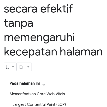
secara efektif
tanpa
memengaruhi
kecepatan halaman
Pada halaman ini
Memanfaatkan Core Web Vitals
Largest Contentful Paint (LCP)