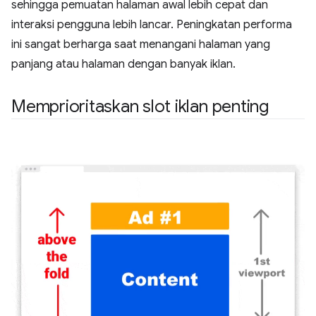
sehingga pemuatan halaman awal lebih cepat dan
interaksi pengguna lebih lancar. Peningkatan performa
ini sangat berharga saat menangani halaman yang
panjang atau halaman dengan banyak iklan.
Memprioritaskan slot iklan penting