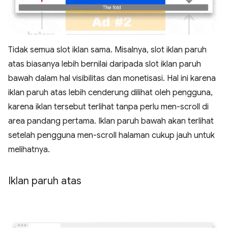
Tidak semua slot iklan sama. Misalnya, slot iklan paruh
atas biasanya lebih bernilai daripada slot iklan paruh
bawah dalam hal visibilitas dan monetisasi. Hal ini karena
iklan paruh atas lebih cenderung dilihat oleh pengguna,
karena iklan tersebut terlihat tanpa perlu men-scroll di
area pandang pertama. Iklan paruh bawah akan terlihat
setelah pengguna men-scroll halaman cukup jauh untuk
melihatnya.
Iklan paruh atas