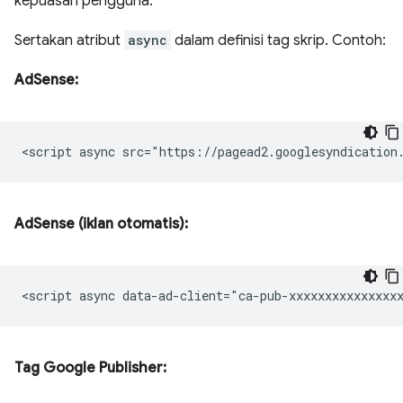
kepuasan pengguna.
Sertakan atribut
async
dalam definisi tag skrip. Contoh:
AdSense:
AdSense (iklan otomatis):
Tag Google Publisher: