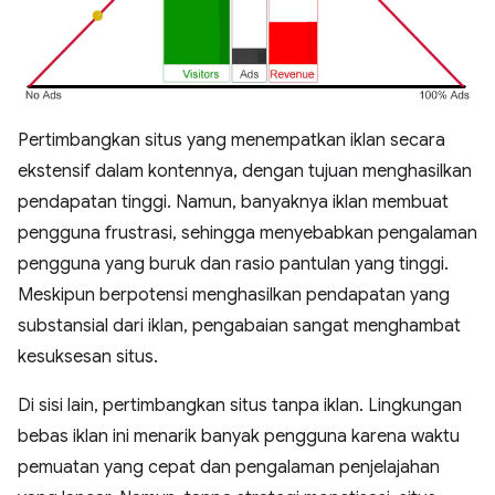
Pertimbangkan situs yang menempatkan iklan secara
ekstensif dalam kontennya, dengan tujuan menghasilkan
pendapatan tinggi. Namun, banyaknya iklan membuat
pengguna frustrasi, sehingga menyebabkan pengalaman
pengguna yang buruk dan rasio pantulan yang tinggi.
Meskipun berpotensi menghasilkan pendapatan yang
substansial dari iklan, pengabaian sangat menghambat
kesuksesan situs.
Di sisi lain, pertimbangkan situs tanpa iklan. Lingkungan
bebas iklan ini menarik banyak pengguna karena waktu
pemuatan yang cepat dan pengalaman penjelajahan