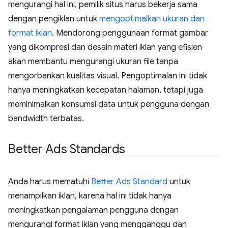
mengurangi hal ini, pemilik situs harus bekerja sama
dengan pengiklan untuk
mengoptimalkan ukuran dan
format iklan
. Mendorong penggunaan format gambar
yang dikompresi dan desain materi iklan yang efisien
akan membantu mengurangi ukuran file tanpa
mengorbankan kualitas visual. Pengoptimalan ini tidak
hanya meningkatkan kecepatan halaman, tetapi juga
meminimalkan konsumsi data untuk pengguna dengan
bandwidth terbatas.
Better Ads Standards
Anda harus mematuhi
Better Ads Standard
untuk
menampilkan iklan, karena hal ini tidak hanya
meningkatkan pengalaman pengguna dengan
mengurangi format iklan yang mengganggu dan