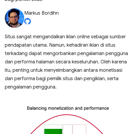
Markus Bordihn
Situs sangat mengandalkan iklan online sebagai sumber
pendapatan utama. Namun, kehadiran iklan di situs
terkadang dapat mengorbankan pengalaman pengguna
dan performa halaman secara keseluruhan. Oleh karena
itu, penting untuk menyeimbangkan antara monetisasi
dan performa bagi pemilik situs dan pengiklan, serta
pengalaman pengguna.