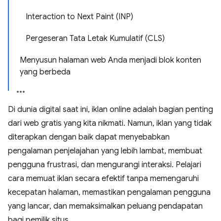
Interaction to Next Paint (INP)
Pergeseran Tata Letak Kumulatif (CLS)
Menyusun halaman web Anda menjadi blok konten
yang berbeda
Di dunia digital saat ini, iklan online adalah bagian penting
dari web gratis yang kita nikmati. Namun, iklan yang tidak
diterapkan dengan baik dapat menyebabkan
pengalaman penjelajahan yang lebih lambat, membuat
pengguna frustrasi, dan mengurangi interaksi. Pelajari
cara memuat iklan secara efektif tanpa memengaruhi
kecepatan halaman, memastikan pengalaman pengguna
yang lancar, dan memaksimalkan peluang pendapatan
bagi pemilik situs.