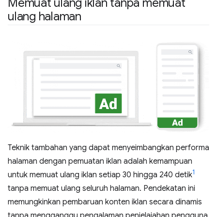
Memuat ulang iklan tanpa memuat
ulang halaman
Teknik tambahan yang dapat menyeimbangkan performa
halaman dengan pemuatan iklan adalah kemampuan
1
untuk memuat ulang iklan setiap 30 hingga 240 detik
tanpa memuat ulang seluruh halaman. Pendekatan ini
memungkinkan pembaruan konten iklan secara dinamis
tanpa mengganggu pengalaman penjelajahan pengguna