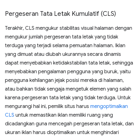
Pergeseran Tata Letak Kumulatif (CLS)
Terakhir, CLS mengukur stabilitas visual halaman dengan
mengukur jumlah pergeseran tata letak yang tidak
terduga yang terjadi selama pemuatan halaman. Iklan
yang dimuat atau diubah ukurannya secara dinamis
dapat menyebabkan ketidakstabilan tata letak, sehingga
menyebabkan pengalaman pengguna yang buruk, yaitu
pengguna kehilangan jejak posisi mereka di halaman,
atau bahkan tidak sengaja mengetuk elemen yang salah
karena pergeseran tata letak yang tidak terduga. Untuk
mengurangi hal ini, pemilik situs harus
mengoptimalkan
CLS
untuk memastikan iklan memiliki ruang yang
dicadangkan guna mencegah pergeseran tata letak, dan
ukuran iklan harus dioptimalkan untuk menghindari