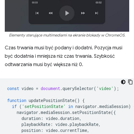
Elementy sterujące multimediami na ekranie blokady w ChromeOS.
Czas trwania musi być podany i dodatni. Pozycja musi
być dodatnia i mniejsza niż czas trwania. Szybkość
odtwarzania musi być większa niż 0.
const
video
=
document
.
querySelector
(
'video'
);
function
updatePositionState
()
{
if
(
'setPositionState'
in
navigator
.
mediaSession
)
navigator
.
mediaSession
.
setPositionState
({
duration
:
video
.
duration
,
playbackRate
:
video
.
playbackRate
,
position
:
video
.
currentTime
,