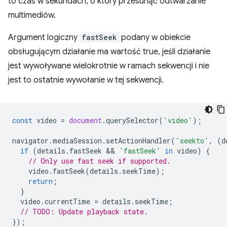
to czas w sekundach, o który przesunąć odtwarzanie
multimediów.
Argument logiczny
fastSeek
podany w obiekcie
obsługującym działanie ma wartość true, jeśli działanie
jest wywoływane wielokrotnie w ramach sekwencji i nie
jest to ostatnie wywołanie w tej sekwencji.
const
video
=
document
.
querySelector
(
'video'
);
navigator
.
mediaSession
.
setActionHandler
(
'seekto'
,
(
d
if
(
details
.
fastSeek
 && 
'fastSeek'
in
video
)
{
// Only use fast seek if supported.
video
.
fastSeek
(
details
.
seekTime
);
return
;
}
video
.
currentTime
=
details
.
seekTime
;
// TODO: Update playback state.
});