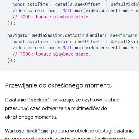
const
skipTime
=
details
.
seekOffset
||
defaultSkip
video
.
currentTime
=
Math
.
max
(
video
.
currentTime
-
s
// TODO: Update playback state.
});
navigator
.
mediaSession
.
setActionHandler
(
'seekforward
const
skipTime
=
details
.
seekOffset
||
defaultSkip
video
.
currentTime
=
Math
.
min
(
video
.
currentTime
+
s
// TODO: Update playback state.
});
Przewijanie do określonego momentu
Działanie
"seekto"
wskazuje, że użytkownik chce
przesunąć czas odtwarzania multimediów do
określonego momentu.
Wartość
seekTime
podana w obiekcie obsługi działania