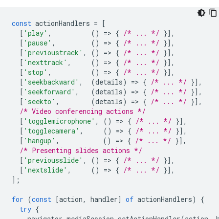
const
actionHandlers
=
[
[
'play'
,
()
=
>
{
/* ... */
}],
[
'pause'
,
()
=
>
{
/* ... */
}],
[
'previoustrack'
,
()
=
>
{
/* ... */
}],
[
'nexttrack'
,
()
=
>
{
/* ... */
}],
[
'stop'
,
()
=
>
{
/* ... */
}],
[
'seekbackward'
,
(
details
)
=
>
{
/* ... */
}],
[
'seekforward'
,
(
details
)
=
>
{
/* ... */
}],
[
'seekto'
,
(
details
)
=
>
{
/* ... */
}],
/* Video conferencing actions */
[
'togglemicrophone'
,
()
=
>
{
/* ... */
}],
[
'togglecamera'
,
()
=
>
{
/* ... */
}],
[
'hangup'
,
()
=
>
{
/* ... */
}],
/* Presenting slides actions */
[
'previousslide'
,
()
=
>
{
/* ... */
}],
[
'nextslide'
,
()
=
>
{
/* ... */
}],
];
for
(
const
[
action
,
handler
]
of
actionHandlers
)
{
try
{
navigator
.
mediaSession
.
setActionHandler
(
action
,