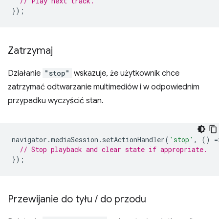
// Play next track.
});
Zatrzymaj
Działanie
"stop"
wskazuje, że użytkownik chce
zatrzymać odtwarzanie multimediów i w odpowiednim
przypadku wyczyścić stan.
navigator
.
mediaSession
.
setActionHandler
(
'stop'
,
()
=
// Stop playback and clear state if appropriate.
});
Przewijanie do tyłu
/
do przodu