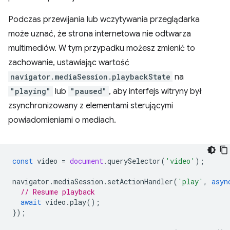
Podczas przewijania lub wczytywania przeglądarka
może uznać, że strona internetowa nie odtwarza
multimediów. W tym przypadku możesz zmienić to
zachowanie, ustawiając wartość
navigator.mediaSession.playbackState
na
"playing"
lub
"paused"
, aby interfejs witryny był
zsynchronizowany z elementami sterującymi
powiadomieniami o mediach.
const
video
=
document
.
querySelector
(
'video'
);
navigator
.
mediaSession
.
setActionHandler
(
'play'
,
asyn
// Resume playback
await
video
.
play
();
});