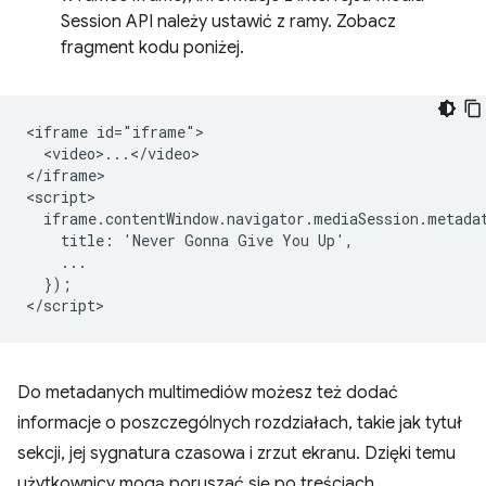
Session API należy ustawić z ramy. Zobacz
fragment kodu poniżej.
<iframe id="iframe">

  <video>...</video>

</iframe>

<script>

  iframe.contentWindow.navigator.mediaSession.metadat
    title: 'Never Gonna Give You Up',

    ...

  });

Do metadanych multimediów możesz też dodać
informacje o poszczególnych rozdziałach, takie jak tytuł
sekcji, jej sygnatura czasowa i zrzut ekranu. Dzięki temu
użytkownicy mogą poruszać się po treściach