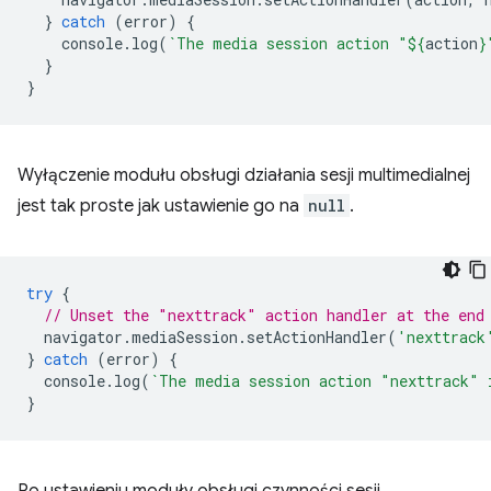
}
catch
(
error
)
{
console
.
log
(
`The media session action "
${
action
}
}
}
Wyłączenie modułu obsługi działania sesji multimedialnej
jest tak proste jak ustawienie go na
null
.
try
{
// Unset the "nexttrack" action handler at the end
navigator
.
mediaSession
.
setActionHandler
(
'nexttrack
}
catch
(
error
)
{
console
.
log
(
`The media session action "nexttrack" 
}