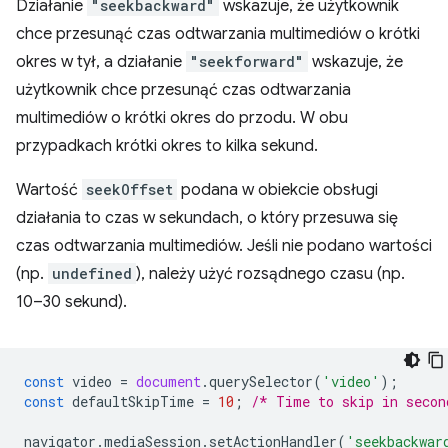
Działanie
"seekbackward"
wskazuje, że użytkownik
chce przesunąć czas odtwarzania multimediów o krótki
okres w tył, a działanie
"seekforward"
wskazuje, że
użytkownik chce przesunąć czas odtwarzania
multimediów o krótki okres do przodu. W obu
przypadkach krótki okres to kilka sekund.
Wartość
seekOffset
podana w obiekcie obsługi
działania to czas w sekundach, o który przesuwa się
czas odtwarzania multimediów. Jeśli nie podano wartości
(np.
undefined
), należy użyć rozsądnego czasu (np.
10–30 sekund).
const
video
=
document
.
querySelector
(
'video'
);
const
defaultSkipTime
=
10
;
/* Time to skip in secon
navigator
.
mediaSession
.
setActionHandler
(
'seekbackwar