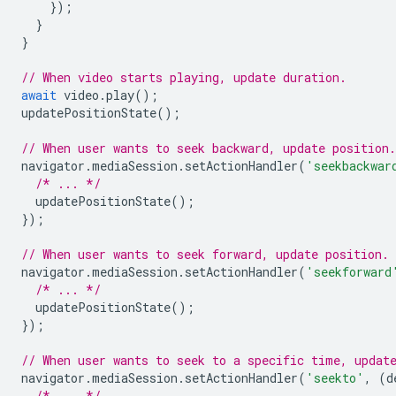
});
}
}
// When video starts playing, update duration.
await
video
.
play
();
updatePositionState
();
// When user wants to seek backward, update position.
navigator
.
mediaSession
.
setActionHandler
(
'seekbackwar
/* ... */
updatePositionState
();
});
// When user wants to seek forward, update position.
navigator
.
mediaSession
.
setActionHandler
(
'seekforward
/* ... */
updatePositionState
();
});
// When user wants to seek to a specific time, updat
navigator
.
mediaSession
.
setActionHandler
(
'seekto'
,
(
d
/* ... */