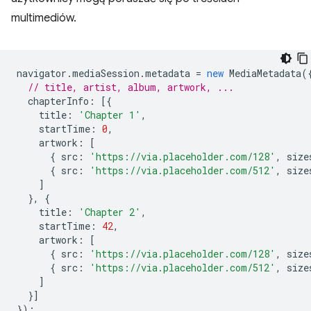
multimediów.
navigator
.
mediaSession
.
metadata
=
new
MediaMetadata
(
// title, artist, album, artwork, ...
chapterInfo
:
[{
title
:
'Chapter 1'
,
startTime
:
0
,
artwork
:
[
{
src
:
'https://via.placeholder.com/128'
,
size
{
src
:
'https://via.placeholder.com/512'
,
size
]
},
{
title
:
'Chapter 2'
,
startTime
:
42
,
artwork
:
[
{
src
:
'https://via.placeholder.com/128'
,
size
{
src
:
'https://via.placeholder.com/512'
,
size
]
}]
});