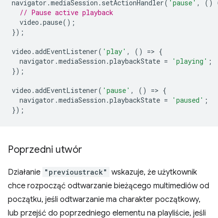
navigator
.
mediaSession
.
setActionHandler
(
'pause'
,
()
// Pause active playback
video
.
pause
();
});
video
.
addEventListener
(
'play'
,
()
=
>
{
navigator
.
mediaSession
.
playbackState
=
'playing'
;
});
video
.
addEventListener
(
'pause'
,
()
=
>
{
navigator
.
mediaSession
.
playbackState
=
'paused'
;
});
Poprzedni utwór
Działanie
"previoustrack"
wskazuje, że użytkownik
chce rozpocząć odtwarzanie bieżącego multimediów od
początku, jeśli odtwarzanie ma charakter początkowy,
lub przejść do poprzedniego elementu na playliście, jeśli