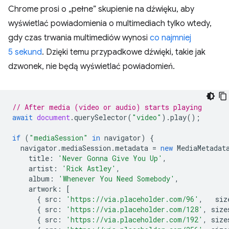
Chrome prosi o „pełne” skupienie na dźwięku, aby
wyświetlać powiadomienia o multimediach tylko wtedy,
gdy czas trwania multimediów wynosi
co najmniej
5 sekund
. Dzięki temu przypadkowe dźwięki, takie jak
dzwonek, nie będą wyświetlać powiadomień.
// After media (video or audio) starts playing
await
document
.
querySelector
(
"video"
).
play
();
if
(
"mediaSession"
in
navigator
)
{
navigator
.
mediaSession
.
metadata
=
new
MediaMetadat
title
:
'Never Gonna Give You Up'
,
artist
:
'Rick Astley'
,
album
:
'Whenever You Need Somebody'
,
artwork
:
[
{
src
:
'https://via.placeholder.com/96'
,
siz
{
src
:
'https://via.placeholder.com/128'
,
size
{
src
:
'https://via.placeholder.com/192'
,
size