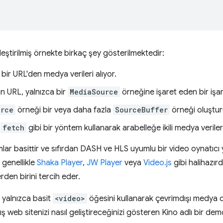
leştirilmiş örnekte birkaç şey gösterilmektedir:
, bir URL'den medya verileri alıyor.
n URL, yalnızca bir
MediaSource
örneğine işaret eden bir işar
urce
örneği bir veya daha fazla
SourceBuffer
örneği oluştur
,
fetch
gibi bir yöntem kullanarak arabelleğe ikili medya veriler
lar basittir ve sıfırdan DASH ve HLS uyumlu bir video oynatıc
 genellikle
Shaka Player
,
JW Player
veya
Video.js
gibi halihazır
den birini tercih eder.
, yalnızca basit
<video>
öğesini kullanarak çevrimdışı medya 
ş web sitenizi nasıl geliştireceğinizi gösteren Kino adlı bir d