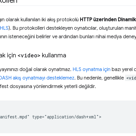
olleri
 olarak kullanılan iki akış protokolü
HTTP üzerinden Dinamik 
HLS
). Bu protokolleri destekleyen oynatıcılar, oluşturulan manif
ın isteneceğini belirler ve ardından bunları nihai medya deneyim
ak için
<video>
kullanma
 yayınınızı doğal olarak oynatmaz.
HLS oynatma için
bazı yerel d
 DASH akış oynatmayı desteklemez
. Bu nedenle, genellikle
<vi
fest dosyasına yönlendirmek yeterli değildir.
anifest.mpd" type="application/dash+xml">
