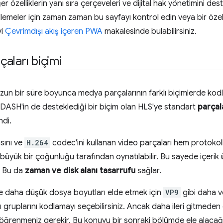
er özelliklerin yanı sıra çerçeveleri ve dijital hak yönetimini des
lemeler için zaman zaman bu sayfayı kontrol edin veya bir özell
yi
Çevrimdışı akış içeren PWA
makalesinde bulabilirsiniz.
aları biçimi
un bir süre boyunca medya parçalarının farklı biçimlerde kodl
DASH'in de desteklediği bir biçim olan HLS'ye standart
parça
ndi.
sını ve
H.264
codec'ini kullanan video parçaları hem protokol
 büyük bir çoğunluğu tarafından oynatılabilir. Bu sayede içerik ür
r. Bu da
zaman ve disk alanı tasarrufu
sağlar.
 ve daha düşük dosya boyutları elde etmek için
VP9
gibi daha ve
 gruplarını kodlamayı seçebilirsiniz. Ancak daha ileri gitmede
öğrenmeniz gerekir. Bu konuyu bir sonraki bölümde ele alacağ