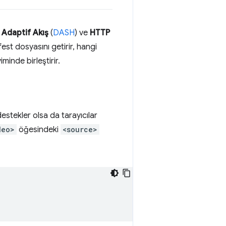
Adaptif Akış
(
DASH
) ve
HTTP
est dosyasını getirir, hangi
inde birleştirir.
estekler olsa da tarayıcılar
deo>
öğesindeki
<source>