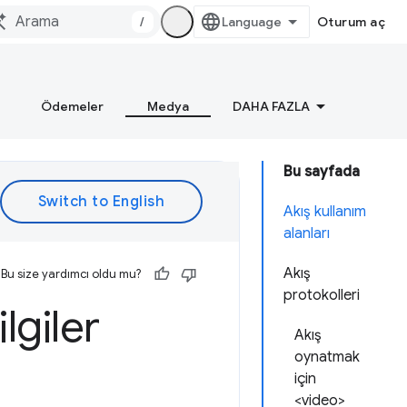
/
Oturum aç
Ödemeler
Medya
DAHA FAZLA
Bu sayfada
Akış kullanım
alanları
Akış
Bu size yardımcı oldu mu?
protokolleri
lgiler
Akış
oynatmak
için
<video>