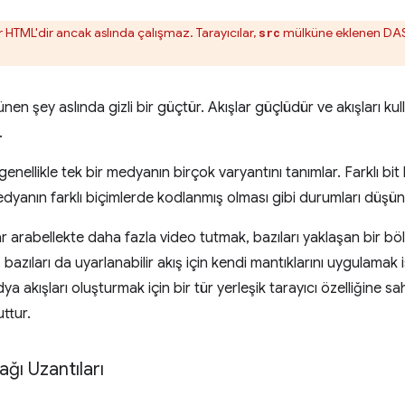
ir HTML'dir ancak aslında çalışmaz. Tarayıcılar,
mülküne eklenen DAS
src
rünen şey aslında gizli bir güçtür. Akışlar güçlüdür ve akışları ku
.
 genellikle tek bir medyanın birçok varyantını tanımlar. Farklı bit 
edyanın farklı biçimlerde kodlanmış olması gibi durumları düşü
 arabellekte daha fazla video tutmak, bazıları yaklaşan bir böl
azıları da uyarlanabilir akış için kendi mantıklarını uygulamak i
a akışları oluşturmak için bir tür yerleşik tarayıcı özelliğine sah
ttur.
ğı Uzantıları