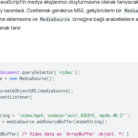
avaScript'in medya akışlarımızı oluşturmasına olanak tanıyaca
ey tanımladı. Özetlemek gerekirse MSE, geliştiricilerin bir
Medi
ne eklemesine ve
MediaSource
örneğine bağlı arabelleklere a
nak tanır.
document
.
querySelector
(
'video'
);
e
=
new
MediaSource
();
createObjectURL
(
mediaSource
);
ventListener
(
ring
=
'video/mp4; codecs="avc1.42E01E, mp4a.40.2"'
;
=
mediaSource
.
addSourceBuffer
(
mimeString
);
dBuffer
(
/* Video data as `ArrayBuffer` object. */
)