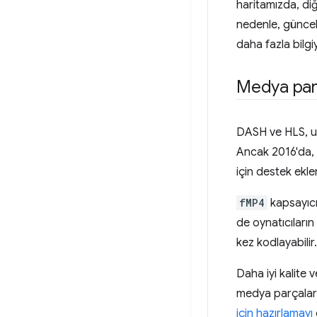
haritamızda, diğ
nedenle, güncel
daha fazla bilgi
Medya parç
DASH ve HLS, uz
Ancak 2016'da, 
için destek ekle
fMP4
kapsayıcı
de oynatıcıların
kez kodlayabili
Daha iyi kalite
medya parçaları
için hazırlamayı