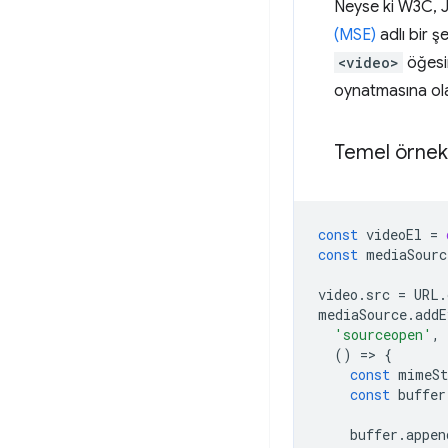
Neyse ki W3C, J
(MSE)
adlı bir ş
<video>
öğesi
oynatmasına ola
Temel örnek
const
videoEl
=
const
mediaSourc
video
.
src
=
URL
.
mediaSource
.
addE
'sourceopen'
,
()
=
>
{
const
mimeSt
const
buffer
buffer
.
appen