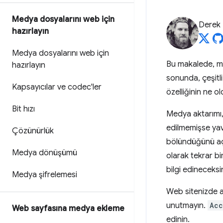
Medya dosyalarını web için
Derek
hazırlayın
Medya dosyalarını web için
Bu makalede, med
hazırlayın
sonunda, çeşitli 
Kapsayıcılar ve codec'ler
özelliğinin ne o
Bit hızı
Medya aktarımı,
edilmemişse yav
Çözünürlük
bölündüğünü açı
Medya dönüşümü
olarak tekrar bir
bilgi edineceksin
Medya şifrelemesi
Web sitenizde 
unutmayın.
Acc
Web sayfasına medya ekleme
edinin.