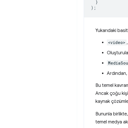
}
);
Yukarıdaki basit
<video>
Oluşturula
MediaSo
Ardından
Bu temel kavram
Ancak çoğu kişi
kaynak çözümler
Bununla birlikte
temel medya akı