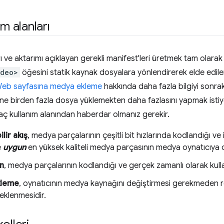
ım alanları
 ve aktarımı açıklayan gerekli manifest'leri üretmek tam olarak
ideo>
öğesini statik kaynak dosyalara yönlendirerek elde edile
eb sayfasına medya ekleme
hakkında daha fazla bilgiyi sonrak
e birden fazla dosya yüklemekten daha fazlasını yapmak istiy
birkaç kullanım alanından haberdar olmanız gerekir.
lir akış
, medya parçalarının çeşitli bit hızlarında kodlandığı v
e
uygun
en yüksek kaliteli medya parçasının medya oynatıcıya 
ın
, medya parçalarının kodlandığı ve gerçek zamanlı olarak kul
kleme
, oynatıcının medya kaynağını değiştirmesi gerekmeden r
 eklenmesidir.