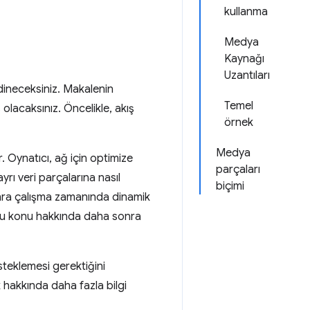
kullanma
Medya
Kaynağı
Uzantıları
edineceksiniz. Makalenin
Temel
 olacaksınız. Öncelikle, akış
örnek
Medya
 Oynatıcı, ağ için optimize
parçaları
rı veri parçalarına nasıl
biçimi
nra çalışma zamanında dinamik
Bu konu hakkında daha sonra
steklemesi gerektiğini
 hakkında daha fazla bilgi