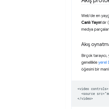
Akış protok
Web'de en yaygın
Canlı Yayın
'dır (
medya parçaların
Akış oynatm
Birçok tarayıcı,
genellikle
yerel
öğesini bir mani
<video controls>

  <source src="m