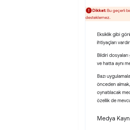
Dikkat:
Bu geçerli b
desteklemez.
Eksiklik gibi gö
ihtiyaçları vardır
Bildiri dosyaları
ve hatta aynı m
Bazı uygulamalar
önceden almak, b
oynatılacak medy
özellik de mevcu
Medya Kayna