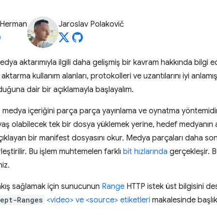
 Herman
Jaroslav Polakovič
ya aktarımıyla ilgili daha gelişmiş bir kavram hakkında bilgi 
aktarma kullanım alanları, protokolleri ve uzantılarını iyi anlamış
lduğuna dair bir açıklamayla başlayalım.
 medya içeriğini parça parça yayınlama ve oynatma yöntemidir.
aş olabilecek tek bir dosya yüklemek yerine, hedef medyanın ay
klayan bir manifest dosyasını okur. Medya parçaları daha so
leştirilir. Bu işlem muhtemelen farklı
bit hızlarında
gerçekleşir. 
iz.
akış sağlamak için sunucunun
Range
HTTP istek üst bilgisini de
ept-Ranges
<video> ve <source> etiketleri
makalesinde başlık