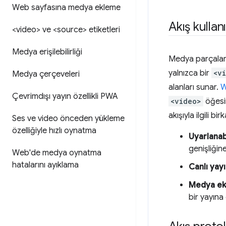
Web sayfasına medya ekleme
Akış kullan
<video> ve <source> etiketleri
Medya erişilebilirliği
Medya parçaları
yalnızca bir
<v
Medya çerçeveleri
alanları sunar.
W
Çevrimdışı yayın özellikli PWA
<video>
öğesin
akışıyla ilgili 
Ses ve video önceden yükleme
özelliğiyle hızlı oynatma
Uyarlanabi
genişliğin
Web'de medya oynatma
hatalarını ayıklama
Canlı yay
Medya e
bir yayına