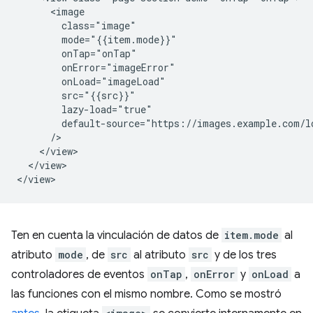
      <image

        class="image"

        mode="{{item.mode}}"

        onTap="onTap"

        onError="imageError"

        onLoad="imageLoad"

        src="{{src}}"

        lazy-load="true"

        default-source="https://images.example.com/lo
      />

    </view>

  </view>

Ten en cuenta la vinculación de datos de
item.mode
al
atributo
mode
, de
src
al atributo
src
y de los tres
controladores de eventos
onTap
,
onError
y
onLoad
a
las funciones con el mismo nombre. Como se mostró