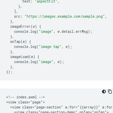
text
:
"aspectFit"
,
},
],
src
:
"https://images.example.com/sample.png"
,
},
imageError
(
e
)
{
console
.
log
(
"image"
,
e
.
detail
.
errMsg
);
},
onTap
(
e
)
{
console
.
log
(
"image tap"
,
e
);
},
imageLoad
(
e
)
{
console
.
log
(
"image"
,
e
);
},
});
<!-- index.axml -->

<view class="page">

  <view class="page-section" a:for="{{array}}" a:for
    <view class="page-section-demo" onTap="onTap">
