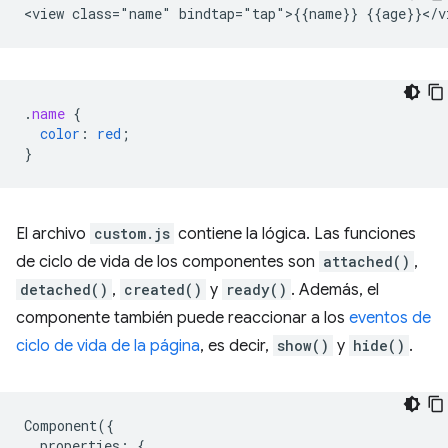
.
name
{
color
:
red
;
}
El archivo
custom.js
contiene la lógica. Las funciones
de ciclo de vida de los componentes son
attached()
,
detached()
,
created()
y
ready()
. Además, el
componente también puede reaccionar a los
eventos de
ciclo de vida de la página
, es decir,
show()
y
hide()
.
Component
({
properties
:
{