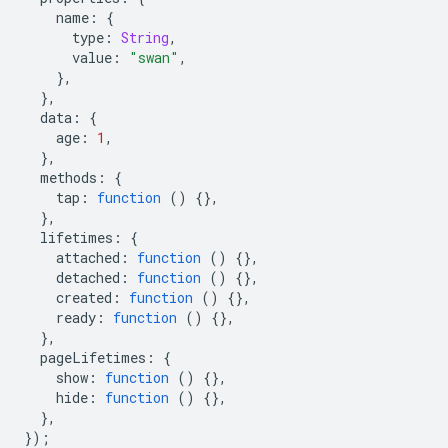
name
:
{
type
:
String
,
value
:
"swan"
,
},
},
data
:
{
age
:
1
,
},
methods
:
{
tap
:
function
()
{},
},
lifetimes
:
{
attached
:
function
()
{},
detached
:
function
()
{},
created
:
function
()
{},
ready
:
function
()
{},
},
pageLifetimes
:
{
show
:
function
()
{},
hide
:
function
()
{},
},
});