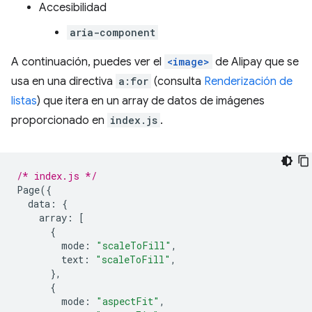
Accesibilidad
aria-component
A continuación, puedes ver el
<image>
de Alipay que se
usa en una directiva
a:for
(consulta
Renderización de
listas
) que itera en un array de datos de imágenes
proporcionado en
index.js
.
/* index.js */
Page
({
data
:
{
array
:
[
{
mode
:
"scaleToFill"
,
text
:
"scaleToFill"
,
},
{
mode
:
"aspectFit"
,